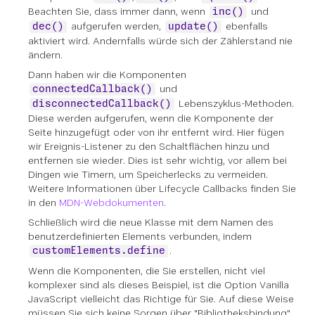
Beachten Sie, dass immer dann, wenn
und
inc()
aufgerufen werden,
ebenfalls
dec()
update()
aktiviert wird. Andernfalls würde sich der Zählerstand nie
ändern.
Dann haben wir die Komponenten
und
connectedCallback()
Lebenszyklus-Methoden.
disconnectedCallback()
Diese werden aufgerufen, wenn die Komponente der
Seite hinzugefügt oder von ihr entfernt wird. Hier fügen
wir Ereignis-Listener zu den Schaltflächen hinzu und
entfernen sie wieder. Dies ist sehr wichtig, vor allem bei
Dingen wie Timern, um Speicherlecks zu vermeiden.
Weitere Informationen über Lifecycle Callbacks finden Sie
in den
MDN-Webdokumenten
.
Schließlich wird die neue Klasse mit dem Namen des
benutzerdefinierten Elements verbunden, indem
.
customElements.define
Wenn die Komponenten, die Sie erstellen, nicht viel
komplexer sind als dieses Beispiel, ist die Option Vanilla
JavaScript vielleicht das Richtige für Sie. Auf diese Weise
müssen Sie sich keine Sorgen über "Bibliotheksbindung"