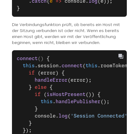
    .
catch
(
e
 =>
 console.
log
(e));
}
Die Verbindungsfunktion prüft, ob bereits ein Host mit
der Sitzung verbunden ist oder nicht. Wenn es bereits
einen Host gibt, werden wir mit der Veröffentlichung
beginnen, wenn nicht, bleiben wir verbunden.
connect
() 
{
  this
.session.
connect
(
this
.roomToken, 
    if
 (error) {
      handleError
(error);
    } 
else
 {
      if
 (
isHostPresent
()) {
        this
.
handlePublisher
();
      }
      console.
log
(
'Session Connected'
);
    }
  });