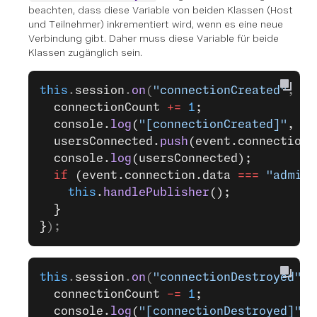
beachten, dass diese Variable von beiden Klassen (Host
und Teilnehmer) inkrementiert wird, wenn es eine neue
Verbindung gibt. Daher muss diese Variable für beide
Klassen zugänglich sein.
this
.
session
.
on
(
"connectionCreated"
, (
e
  connectionCount 
+=
 1
;
  console.
log
(
"[connectionCreated]"
, co
  usersConnected.
push
(event.connection)
  console.
log
(usersConnected);
  if
 (event.connection.data 
===
 "admin"
    this
.
handlePublisher
();
  }
}
);
this
.
session
.
on
(
"connectionDestroyed"
, 
  connectionCount 
-=
 1
;
  console.
log
(
"[connectionDestroyed]"
, 