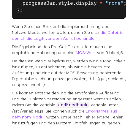
  progressBar.style.display 
=
 "none"
;
}
;
Wenn Sie einen Blick auf die Implementierung des
Netzwerktests werfen wollen, sehen Sie sich
die Datei, in
der ich die Logik vor dem Aufruf behandle
.
Die Ergebnisse des Pre-Call-Tests liefern auch eine
empfohlene Auflösung und eine
MOS-Wert
von 0 bis 4,5.
Da dies ein wenig subjektiv ist, werden wir die Möglichkeit
hinzufügen, zu entscheiden, ob wir die bevorzugte
Auflösung und eine auf der MOS-Bewertung basierende
Ergebnisbezeichnung anzeigen wollen, d. h. (gut, schlecht,
ausgezeichnet...).
Sie können entscheiden, ob die empfohlene Auflösung
und die Punktzahlbezeichnung angezeigt werden sollen,
indem Sie die Variable
Variable unter
addFeedback
/src/variables.js. Sie können auch die
ErrorNames aus
dem npm-Modul
nutzen, um je nach Fehler eigene Fehler
hinzuzufügen und den Nutzern Empfehlungen zu geben.