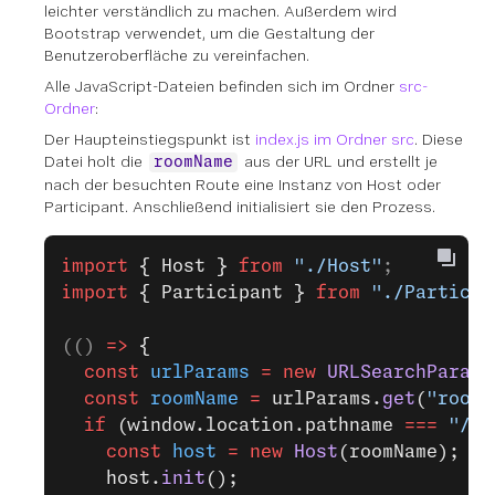
leichter verständlich zu machen. Außerdem wird
Bootstrap verwendet, um die Gestaltung der
Benutzeroberfläche zu vereinfachen.
Alle JavaScript-Dateien befinden sich im Ordner
src-
Ordner
:
Der Haupteinstiegspunkt ist
index.js im Ordner src
. Diese
Datei holt die
aus der URL und erstellt je
roomName
nach der besuchten Route eine Instanz von Host oder
Participant. Anschließend initialisiert sie den Prozess.
import
 { Host }
 from
 "./Host"
;
import
 { Participant }
 from
 "./Particip
(() 
=>
 {
  const
 urlParams
 =
 new
 URLSearchParams
  const
 roomName
 =
 urlParams.
get
(
"room"
  if
 (window.location.pathname 
===
 "/ho
    const
 host
 =
 new
 Host
(roomName);
    host.
init
();