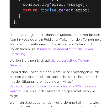
    console.
log
(error.message);
    return
 Promise
.
reject
(error);
  }
}
;
Unser Server generiert dann ein Moderator-Token für den
Admin/Host oder ein Publisher-Token für den Teilnehmer.
Weitere Informationen zur Erstellung von Token und
Rollen finden Sie in
unsere Dokumentation zur Token-
Erstellung
.
Werfen Sie einen Blick auf
die serverseitige Token-
Generierung
.
Sobald das Token auf der Client-Seite empfangen wurde,
können wir wissen, ob ein Host oder ein Teilnehmer sich
mit der Sitzung verbindet, indem wir auf
Verbindungsereignisse, die von unserem SDK gesendet
werden
. Der Ablauf der Anwendung gestaltet sich wie
folgt:
Wenn ein Gastgeber an der Aufforderung teilnimmt, wird