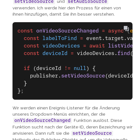
und
setVideoSource
setAudioSource
verwenden. Ich werde hier den Prozess für einen von
ihnen hinzufügen, damit Sie ihn besser verstehen.
const
 onVideoSourceChanged
 =
 async
 (
eve
  const
 labelToFind
 =
 event.target.valu
  const
 videoDevices
 =
 await
 listVideoI
  const
 deviceId
 =
 videoDevices.
find
((
e
  if
 (deviceId 
!=
 null
) {
    publisher.
setVideoSource
(deviceId);
  }
}
;
Wir werden einen Ereignis-Listener für die Änderung
unseres Dropdown-Menüs einrichten, der die
Funktion auslöst. Diese
onVideoSourceChanged
Funktion sucht nach der Geräte-ID, deren Bezeichnung wir
anvisieren. Dann ruft sie die
setVideoSource
Methode des Publisher-Objekts auf, um die Videoquelle