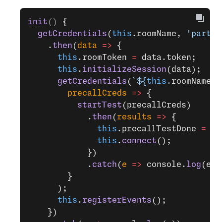
init
() 
{
  getCredentials
(
this
.roomName, 
'partic
    .
then
(
data
 =>
 {
      this
.roomToken 
=
 data.token;
      this
.
initializeSession
(data);
      getCredentials
(
`${
this
.
roomName
}-
        precallCreds
 =>
 {
          startTest
(precallCreds)
            .
then
(
results
 =>
 {
              this
.precallTestDone 
=
 tr
              this
.
connect
();
            })
            .
catch
(
e
 =>
 console.
log
(e))
        }
      );
      this
.
registerEvents
();
    })