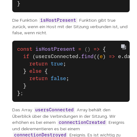
}
Die Funktion
Funktion gibt true
isHostPresent
zurück, wenn ein Host mit der Sitzung verbunden ist, und
false, wenn nicht.
const
 isHostPresent
 =
 () 
=>
 {
  if
 (usersConnected.
find
((
e
) 
=>
 e.data
    return
 true
;
  } 
else
 {
    return
 false
;
  }
}
;
Das Array
Array behält den
usersConnected
Überblick über die Verbindungen in der Sitzung. Wir
erhöhen es bei einem
Ereignis
connectionCreated
und dekrementieren es bei einem
Ereignis. Es ist wichtig zu
connectionDestroyed