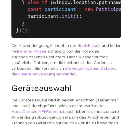
  } 
else
 if
 (window.location.pathname 
=
    const
 participant
 =
 new
 Participant
    participant.
init
();
  }
}
)();
Die Anwendungslogik findet in der
Host-Klasse
und in der
Teilnehmer-Klasse
abhängig von der Rolle des
angeschlossenen Benutzers. Diese Klassen nutzen
zusätzliche Dateien, um die Lesbarkeit des Codes zu
verbessern. Sie können sich
die verschiedenen Dateien,
die unsere Anwendung verwendet
.
Geräteauswahl
Die Geräteauswahl wird in beiden Ansichten (Teilnehmer
und Host) durchgeführt. Wie es erklärt wird
in der
MediaDevices API-Referenz
beschrieben ist, muss unsere
Anwendung robust genug sein, um das Anschließen und
Trennen von Geräten während des Anrufs zu bewältigen.