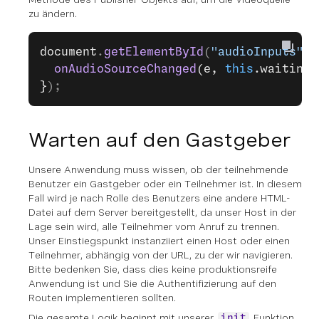
zu ändern.
document
.
getElementById
(
"audioInputs"
).
  onAudioSourceChanged
(e, 
this
.waitingR
}
);
Warten auf den Gastgeber
Unsere Anwendung muss wissen, ob der teilnehmende
Benutzer ein Gastgeber oder ein Teilnehmer ist. In diesem
Fall wird je nach Rolle des Benutzers eine andere HTML-
Datei auf dem Server bereitgestellt, da unser Host in der
Lage sein wird, alle Teilnehmer vom Anruf zu trennen.
Unser Einstiegspunkt instanziiert einen Host oder einen
Teilnehmer, abhängig von der URL, zu der wir navigieren.
Bitte bedenken Sie, dass dies keine produktionsreife
Anwendung ist und Sie die Authentifizierung auf den
Routen implementieren sollten.
Die gesamte Logik beginnt mit unserer
Funktion
init