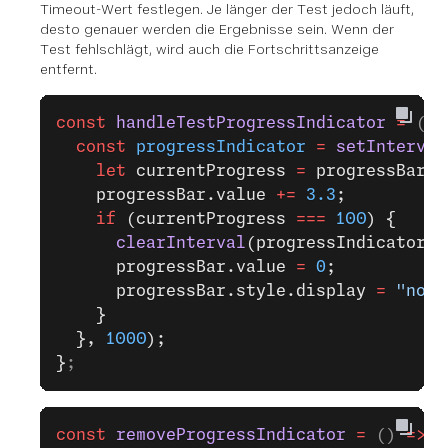
Timeout-Wert festlegen. Je länger der Test jedoch läuft,
desto genauer werden die Ergebnisse sein. Wenn der
Test fehlschlägt, wird auch die Fortschrittsanzeige
entfernt.
const
 handleTestProgressIndicator
 =
 () 
  const
 progressIndicator
 =
 setInterval
    let
 currentProgress 
=
 progressBar.v
    progressBar.value 
+=
 3.3
;
    if
 (currentProgress 
===
 100
) {
      clearInterval
(progressIndicator);
      progressBar.value 
=
 0
;
      progressBar.style.display 
=
 "none
    }
  }, 
1000
);
}
;
const
 removeProgressIndicator
 =
 () 
=>
 {