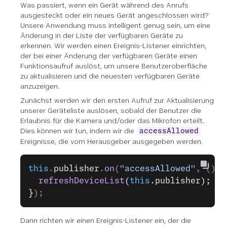
Was passiert, wenn ein Gerät während des Anrufs
ausgesteckt oder ein neues Gerät angeschlossen wird?
Unsere Anwendung muss intelligent genug sein, um eine
Änderung in der Liste der verfügbaren Geräte zu
erkennen. Wir werden einen Ereignis-Listener einrichten,
der bei einer Änderung der verfügbaren Geräte einen
Funktionsaufruf auslöst, um unsere Benutzeroberfläche
zu aktualisieren und die neuesten verfügbaren Geräte
anzuzeigen.
Zunächst werden wir den ersten Aufruf zur Aktualisierung
unserer Geräteliste auslösen, sobald der Benutzer die
Erlaubnis für die Kamera und/oder das Mikrofon erteilt.
Dies können wir tun, indem wir die
accessAllowed
Ereignisse, die vom Herausgeber ausgegeben werden.
this
.
publisher
.
on
(
"accessAllowed"
, () 
=
  refreshDeviceList
(
this
.publisher);
}
);
Dann richten wir einen Ereignis-Listener ein, der die