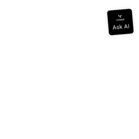
Dokumentation
Dokumentation
Vonage Business Cloud
Vonage Kontaktzentrum
Technische Referenzen
Dokumentation
SDK & Werkzeuge
Gemeinschaft