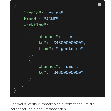
{
   "locale"
: 
"es-es"
,
   "brand"
: 
"ACME"
,
   "workflow"
: [
      {
         "channel"
: 
"rcs"
,
         "to"
: 
"34600000000"
,
         "from"
: 
"agentname"
      },
      {
         "channel"
: 
"sms"
,
         "to"
: 
"34600000000"
      }
   ]
}
Das war's. Verify kümmert sich automatisch um die
Bereitstellung eines umfassenden