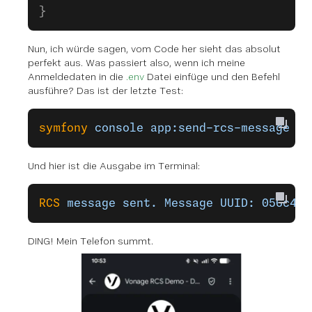
}
Nun, ich würde sagen, vom Code her sieht das absolut
perfekt aus. Was passiert also, wenn ich meine
Anmeldedaten in die
.env
Datei einfüge und den Befehl
ausführe? Das ist der letzte Test:
symfony
 console
 app:send-rcs-message
 "H
Und hier ist die Ausgabe im Terminal:
RCS
 message
 sent.
 Message
 UUID:
 056c407
DING! Mein Telefon summt.