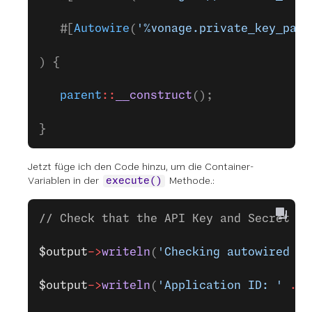
   #[
Autowire
(
'%vonage.private_key_path
) {
   parent
::
__construct
();
}
Jetzt füge ich den Code hinzu, um die Container-
Variablen in der
Methode.:
execute()
// Check that the API Key and Secret ha
$output
->
writeln
(
'Checking autowired au
$output
->
writeln
(
'Application ID: '
 .
 $