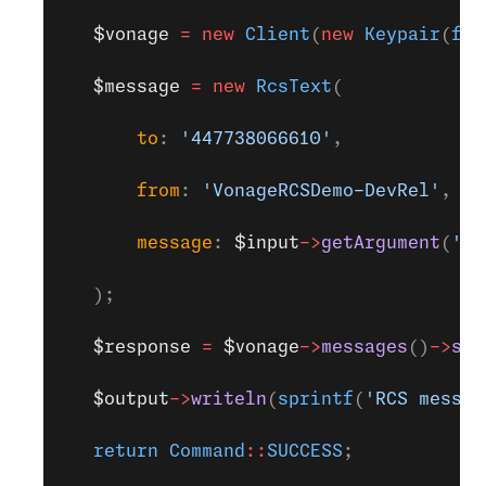
   $vonage
 =
 new
 Client
(
new
 Keypair
(
fil
   $message
 =
 new
 RcsText
(
       to
: 
'447738066610'
,
       from
: 
'VonageRCSDemo-DevRel'
,
       message
: 
$input
->
getArgument
(
'te
   );
   $response
 =
 $vonage
->
messages
()
->
sen
   $output
->
writeln
(
sprintf
(
'RCS messag
   return
 Command
::
SUCCESS
;