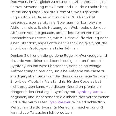
Das war's. Im Vergleich zu meinem letzten Versuch, eine
Laravel-Anwendung mit Cursor und Claude zu schreiben,
ist die endgültige Zahl
drei
Prompts, was irgendwie
unglaublich ist. Ja, es wird nur eine RCS-Nachricht
gesendet, aber es gibt viel Spielraum für komplexere
Aktionen, wie z. B. die Nutzung von Webhooks oder das
Abfeuern von Ereignissen, um andere Arten von RCS-
Nachrichten zu erstellen, wie z. B. eine Aufforderung oder
einen Standort, angesichts der Geschwindigkeit, mit der
Entwickler Prototypen erstellen können.
Denken Sie hier an die goldene Regel: KI-Werkzeuge sind
dazu da
verstärken
und
beschleunigen
Ihren Code mit
Symfony. Ich bin zwar überrascht, dass es so wenige
Aufforderungen braucht, um eine Aufgabe wie diese zu
erledigen, aber bedenken Sie, dass dieses neue Set von
Entwickler-Tools Ihr Verständnis für den Code selbst
nicht ersetzen kann. Aus diesem Grund empfehle ich
dringend, den Einstieg in Symfony mit
SymfonyCasts
zu
beginnen, und insbesondere die Inhalte des verstorbenen
und leider vermissten
Ryan Weaver
. Wir sind schließlich
Menschen, die Software für Menschen machen, und KI
kann diese Tatsache nicht ersetzen.