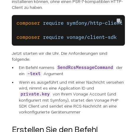
installieren können, ohne einen PSR-7-kompatiblen HTTP-
Client zu haben.
composer
 require
 symfony/http-client
composer
 require
 vonage/client-sdk
Jetzt starten wir die Uhr. Die Anforderungen sind
folgende:
Ein Befehl namens
der
SendRcsMessageCommand
ein
Argument
-text
Wenn es ausgeführt und mit einer Nachricht versehen
wird, nimmt es eine Application ID und
von Ihrem Vonage Account (und
private.key
konfiguriert mit Symfony), startet den Vonage PHP
SDK Client und sendet eine RCS-Nachricht an eine
vorkonfigurierte Gerätenummer
Erstellen Sie den Befehl