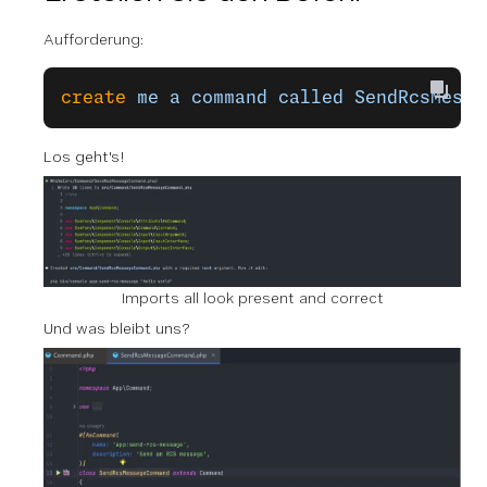
Aufforderung:
create
 me
 a
 command
 called
 SendRcsMessa
Los geht's!
Imports all look present and correct
Und was bleibt uns?