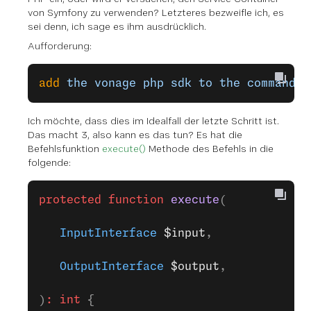
von Symfony zu verwenden? Letzteres bezweifle ich, es
sei denn, ich sage es ihm ausdrücklich.
Aufforderung:
add
 the
 vonage
 php
 sdk
 to
 the
 command
 a
Ich möchte, dass dies im Idealfall der letzte Schritt ist.
Das macht 3, also kann es das tun? Es hat die
Befehlsfunktion
execute()
Methode des Befehls in die
folgende:
protected
 function
 execute
(
   InputInterface
 $input
,
   OutputInterface
 $output
,
)
:
 int
 {