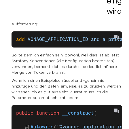
eingeh
wird.
Aufforderung:
add
 VONAGE_APPLICATION_ID
 and
 a
 private
Sollte ziemlich einfach sein, obwohl, weil dies ist ab jetzt
Symfony Konventionen (die Konfiguration bearbeiten)
verwenden, bemerkte ich es durch eine deutlich höhere
Menge von Token verbrannt.
Wenn ich einen Beispielschlüssel und -geheimnis
hinzufüge und den Befehl anweise, es zu drucken, werden
wir sehen, ob es gut aussieht. Zuerst muss ich die
Parameter automatisch einbinden:
public
 function
 __construct
(
   #[
Autowire
(
'%vonage.application_id%'