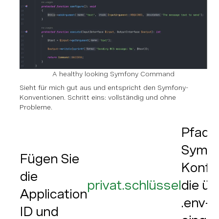
A healthy looking Symfony Command
Sieht für mich gut aus und entspricht den Symfony-
Konventionen. Schritt eins: vollständig und ohne
Probleme.
Pfad z
Symfo
Fügen Sie
Konfig
die
privat.schlüssel
die üb
Application
.env-D
ID und