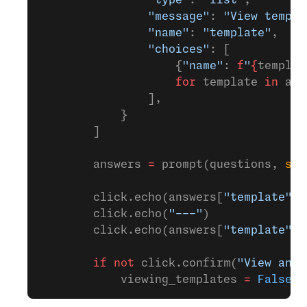
                "type"
: 
"list"
,
                "message"
: 
"View templa
                "name"
: 
"template"
,
                "choices"
: [
                    {
"name"
: 
f
"
{
templat
                    for
 template 
in
 all
                ],
            }
        ]
        answers 
=
 prompt(questions, 
sty
        click.echo(answers[
"template"
][
        click.echo(
"---"
)
        click.echo(answers[
"template"
][
        if
 not
 click.confirm(
"View anot
            viewing_templates 
=
 False