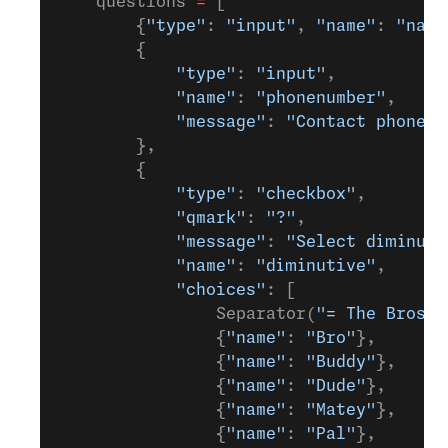
    questions 
=
 [
        {
"type"
: 
"input"
, 
"name"
: 
"name
        {
            "type"
: 
"input"
,
            "name"
: 
"phonenumber"
,
            "message"
: 
"Contact phone n
        },
        {
            "type"
: 
"checkbox"
,
            "qmark"
: 
"?"
,
            "message"
: 
"Select diminuti
            "name"
: 
"diminutive"
,
            "choices"
: [
                Separator(
"= The Bros =
                {
"name"
: 
"Bro"
},
                {
"name"
: 
"Buddy"
},
                {
"name"
: 
"Dude"
},
                {
"name"
: 
"Matey"
},
                {
"name"
: 
"Pal"
},