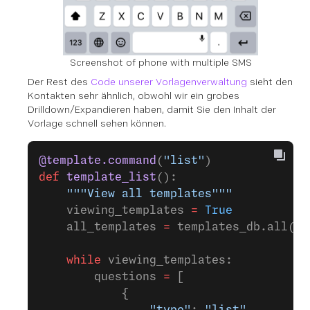
Screenshot of phone with multiple SMS
Der Rest des
Code unserer Vorlagenverwaltung
sieht den
Kontakten sehr ähnlich, obwohl wir ein grobes
Drilldown/Expandieren haben, damit Sie den Inhalt der
Vorlage schnell sehen können.
@template.command
(
"list"
)
def
 template_list
():
    """View all templates"""
    viewing_templates 
=
 True
    all_templates 
=
 templates_db.all()
    while
 viewing_templates:
        questions 
=
 [
            {