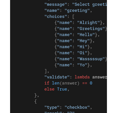
            "message"
: 
"Select greeting
            "name"
: 
"greeting"
,
            "choices"
: [
                {
"name"
: 
"Alright"
},
                {
"name"
: 
"Greetings"
},
                {
"name"
: 
"Hello"
},
                {
"name"
: 
"Hey"
},
                {
"name"
: 
"Hi"
},
                {
"name"
: 
"Oi"
},
                {
"name"
: 
"Wasssssup"
},
                {
"name"
: 
"Yo"
},
            ],
            "validate"
: 
lambda
 answer
: 
            if
 len
(answer) 
==
 0
            else
 True
,
        },
        {
            "type"
: 
"checkbox"
,