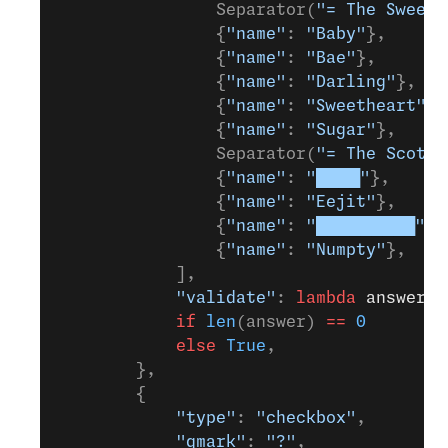
                Separator(
"= The Sweeth
                {
"name"
: 
"Baby"
},
                {
"name"
: 
"Bae"
},
                {
"name"
: 
"Darling"
},
                {
"name"
: 
"Sweetheart"
},
                {
"name"
: 
"Sugar"
},
                Separator(
"= The Scots/
                {
"name"
: 
"████"
},
                {
"name"
: 
"Eejit"
},
                {
"name"
: 
"█████████"
},
                {
"name"
: 
"Numpty"
},
            ],
            "validate"
: 
lambda
 answer
: 
            if
 len
(answer) 
==
 0
            else
 True
,
        },
        {
            "type"
: 
"checkbox"
,
            "qmark"
: 
"?"
,