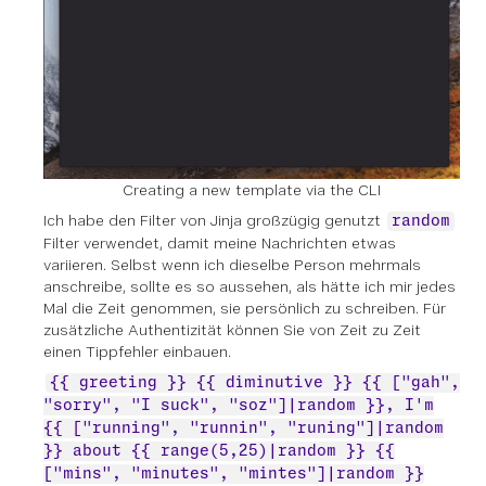
Creating a new template via the CLI
Ich habe den Filter von Jinja großzügig genutzt
random
Filter verwendet, damit meine Nachrichten etwas
variieren. Selbst wenn ich dieselbe Person mehrmals
anschreibe, sollte es so aussehen, als hätte ich mir jedes
Mal die Zeit genommen, sie persönlich zu schreiben. Für
zusätzliche Authentizität können Sie von Zeit zu Zeit
einen Tippfehler einbauen.
{{ greeting }} {{ diminutive }} {{ ["gah",
"sorry", "I suck", "soz"]|random }}, I'm
{{ ["running", "runnin", "runing"]|random
}} about {{ range(5,25)|random }} {{
["mins", "minutes", "mintes"]|random }}