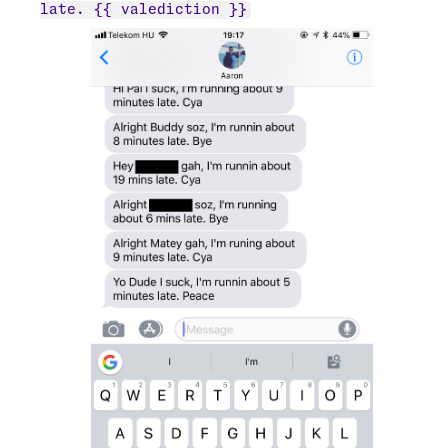
late. {{ valediction }}