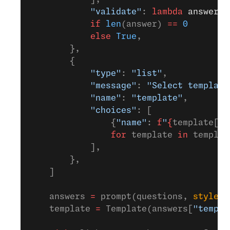
            "validate"
: 
lambda
 answer
: 
            if
 len
(answer) 
==
 0
            else
 True
,
        },
        {
            "type"
: 
"list"
,
            "message"
: 
"Select template
            "name"
: 
"template"
,
            "choices"
: [
                {
"name"
: 
f
"
{
template[
'n
                for
 template 
in
 templat
            ],
        },
    ]
    answers 
=
 prompt(questions, 
style
=
q
    template 
=
 Template(answers[
"templa