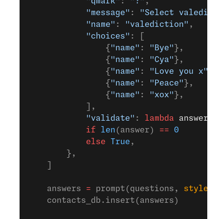
            "qmark"
: 
"?"
,
            "message"
: 
"Select valedict
            "name"
: 
"valediction"
,
            "choices"
: [
                {
"name"
: 
"Bye"
},
                {
"name"
: 
"Cya"
},
                {
"name"
: 
"Love you x"
},
                {
"name"
: 
"Peace"
},
                {
"name"
: 
"xox"
},
            ],
            "validate"
: 
lambda
 answer
: 
            if
 len
(answer) 
==
 0
            else
 True
,
        },
    ]
    answers 
=
 prompt(questions, 
style
=
q
    contacts_db.insert(answers)