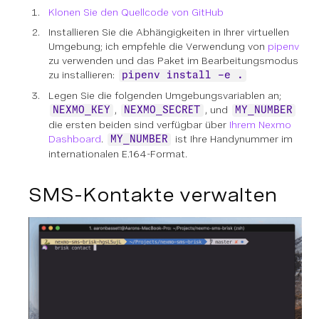
Klonen Sie den Quellcode von GitHub
Installieren Sie die Abhängigkeiten in Ihrer virtuellen
Umgebung; ich empfehle die Verwendung von
pipenv
zu verwenden und das Paket im Bearbeitungsmodus
zu installieren:
pipenv install -e .
Legen Sie die folgenden Umgebungsvariablen an;
,
, und
NEXMO_KEY
NEXMO_SECRET
MY_NUMBER
die ersten beiden sind verfügbar über
Ihrem Nexmo
Dashboard
.
ist Ihre Handynummer im
MY_NUMBER
internationalen E.164-Format.
SMS-Kontakte verwalten