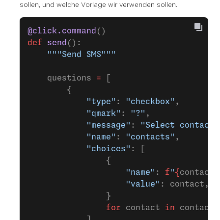
sollen, und welche Vorlage wir verwenden sollen.
@click.command
()
def
 send
():
    """Send SMS"""
    questions 
=
 [
        {
            "type"
: 
"checkbox"
,
            "qmark"
: 
"?"
,
            "message"
: 
"Select contacts
            "name"
: 
"contacts"
,
            "choices"
: [
                {
                    "name"
: 
f
"
{
contact[
                    "value"
: contact,
                }
                for
 contact 
in
 contacts
            ],