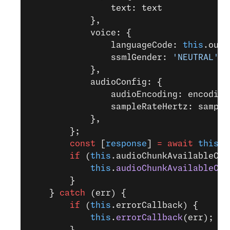
                text: text
            },
            voice: {
                languageCode: 
this
.outp
                ssmlGender: 
'NEUTRAL'
            },
            audioConfig: {
                audioEncoding: encoding
                sampleRateHertz: sample
            },
        };
        const
 [
response
] 
=
 await
 this
.t
        if
 (
this
.audioChunkAvailableCal
            this
.
audioChunkAvailableCal
        }
    } 
catch
 (err) {
        if
 (
this
.errorCallback) {
            this
.
errorCallback
(err);