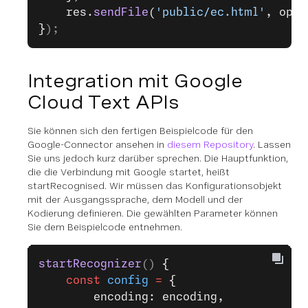
    res.
sendFile
(
'public/ec.html'
, opti
}
);
Integration mit Google
Cloud Text APIs
Sie können sich den fertigen Beispielcode für den
Google-Connector ansehen in
diesem Repository
. Lassen
Sie uns jedoch kurz darüber sprechen. Die Hauptfunktion,
die die Verbindung mit Google startet, heißt
startRecognised. Wir müssen das Konfigurationsobjekt
mit der Ausgangssprache, dem Modell und der
Kodierung definieren. Die gewählten Parameter können
Sie dem Beispielcode entnehmen.
startRecognizer
() 
{
    const
 config
 =
 {
        encoding: encoding,