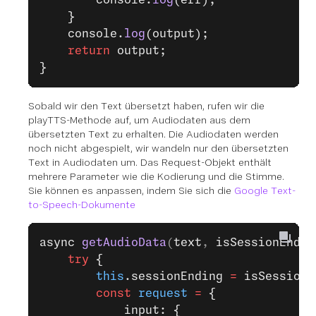
        console.
log
(err);
    }
    console.
log
(output);
    return
 output;
}
Sobald wir den Text übersetzt haben, rufen wir die
playTTS-Methode auf, um Audiodaten aus dem
übersetzten Text zu erhalten. Die Audiodaten werden
noch nicht abgespielt, wir wandeln nur den übersetzten
Text in Audiodaten um. Das Request-Objekt enthält
mehrere Parameter wie die Kodierung und die Stimme.
Sie können es anpassen, indem Sie sich die
Google Text-
to-Speech-Dokumente
async
 getAudioData
(
text
, 
isSessionEndin
    try
 {
        this
.sessionEnding 
=
 isSessionE
        const
 request
 =
 {
            input: {