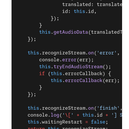
                translated: translatedT
                id: 
this
.id,
            });
        }
        this
.
getAudioData
(translatedTex
    });
    this
.recognizeStream.
on
(
'error'
, (
e
        console.
error
(err);
        this
.
tryEndAudioStream
();
        if
 (
this
.errorCallback) {
            this
.
errorCallback
(err);
        }
    });
    this
.recognizeStream.
on
(
'finish'
, (
    console.
log
(
'
\[
'
 +
 this
.id 
+
 '] Str
    this
.waitingRestart 
=
 false
;