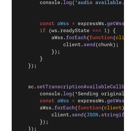
        console.
log
(
'audio available. S
        const
 aWss
 =
 expressWs.
getWss
(
'
        if
 (ws.readyState 
===
 1
) {
            aWss.
forEach
(
function
(
clien
                client.
send
(chunk);
            });
        }
    });
    sc.
setTranscriptionAvailableCallbac
        console.
log
(‘Sending original a
        const
 aWss
 =
 expressWs.
getWss
(
'
        aWss.
forEach
(
function
(
client
) {
            client.
send
(
JSON
.
stringify
(
        });
    });