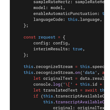
        sampleRateHertz: sampleRateHert
        model: model,
        enableAutomaticPunctuation: 
tru
        languageCode: 
this
.language,
    };
    const
 request
 =
 {
        config: config,
        interimResults: 
true
,
    };
    this
.recognizeStream 
=
 this
.speechC
    this
.recognizeStream.
on
(
'data'
, 
asy
        let
 originalText 
=
 data.results
        console.
log
(
'
\[
'
 +
 this
.id 
+
 ']
        let
 translatedText 
=
 await
 this
        if
 (
this
.transcriptAvailableCal
            this
.
transcriptAvailableCal
                original: originalText,