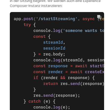
in der Sitzung beginnt. Wir werden auch eine Experience
Composer-Instanz instanziieren:
app
.
post
(
'/startStreaming'
, 
async
 (
req
,
    try
 {
        console.
log
(
'someone wants to s
        const
 {
            streamId
,
            sessionId
        } 
=
 req.body;
        console.
log
(streamId, sessionId
        const
 response
 =
 await
 startStr
        const
 render
 =
 await
 createExpe
        if
 (render 
&&
 response) {
            return
 res.
send
(response);
        }
        res.
send
(response);
    } 
catch
 (e) {
        console.
log
(e);