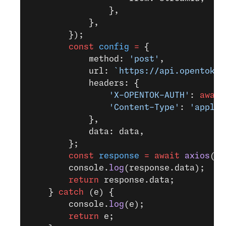
                },
            },
        });
        const
 config
 =
 {
            method: 
'post'
,
            url: 
`https://api.opentok.c
            headers: {
                'X-OPENTOK-AUTH'
: 
await
                'Content-Type'
: 
'applic
            },
            data: data,
        };
        const
 response
 =
 await
 axios
(co
        console.
log
(response.data);
        return
 response.data;
    } 
catch
 (e) {
        console.
log
(e);
        return
 e;