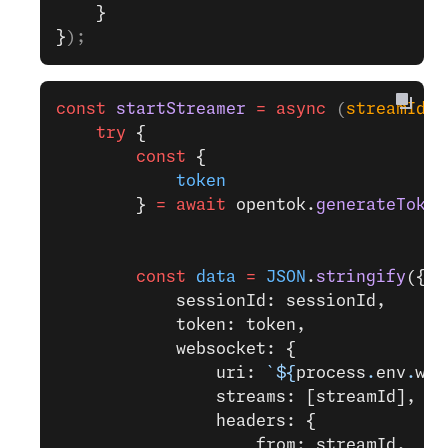
    }
}
);
const
 startStreamer
 =
 async
 (
streamId
, 
    try
 {
        const
 {
            token
        } 
=
 await
 opentok.
generateToken
        const
 data
 =
 JSON
.
stringify
({
            sessionId: sessionId,
            token: token,
            websocket: {
                uri: 
`${
process
.
env
.
web
                streams: [streamId],
                headers: {
                    from: streamId,