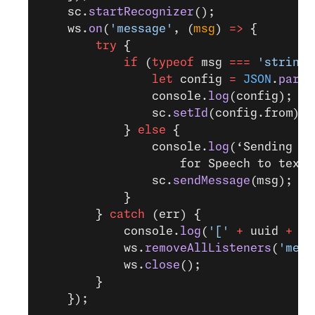
    sc.
startRecognizer
();
    ws.
on
(
'message'
, (
msg
) 
=>
 {
        try
 {
            if
 (
typeof
 msg 
===
 'string'
                let
 config 
=
 JSON
.
parse
                console.
log
(config);
                sc.
setId
(config.from);
            } 
else
 {
                console.
log
(‘Sending au
                    for Speech to text 
                sc.
sendMessage
(msg);
            }
        } 
catch
 (err) {
            console.
log
(
'['
 +
 uuid 
+
 ']
            ws.
removeAllListeners
(
'mess
            ws.
close
();
        }
    });