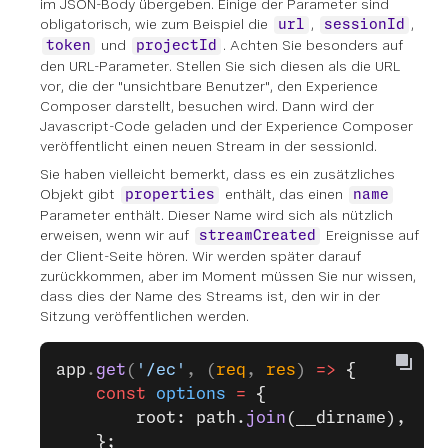
im JSON-Body übergeben. Einige der Parameter sind
obligatorisch, wie zum Beispiel die
,
,
url
sessionId
und
. Achten Sie besonders auf
token
projectId
den URL-Parameter. Stellen Sie sich diesen als die URL
vor, die der "unsichtbare Benutzer", den Experience
Composer darstellt, besuchen wird. Dann wird der
Javascript-Code geladen und der Experience Composer
veröffentlicht einen neuen Stream in der sessionId.
Sie haben vielleicht bemerkt, dass es ein zusätzliches
Objekt gibt
enthält, das einen
properties
name
Parameter enthält. Dieser Name wird sich als nützlich
erweisen, wenn wir auf
Ereignisse auf
streamCreated
der Client-Seite hören. Wir werden später darauf
zurückkommen, aber im Moment müssen Sie nur wissen,
dass dies der Name des Streams ist, den wir in der
Sitzung veröffentlichen werden.
app
.
get
(
'/ec'
, (
req
, 
res
) 
=>
 {
    const
 options
 =
 {
        root: path.
join
(__dirname),
    };