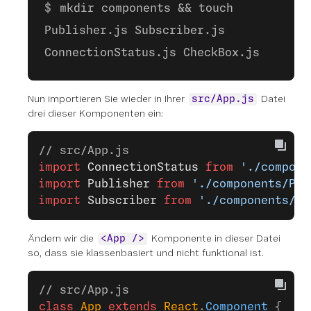
mkdir components && touch
Publisher.js Subscriber.js
ConnectionStatus.js CheckBox.js
Nun importieren Sie wieder in Ihrer
Datei
src/App.js
drei dieser Komponenten ein:
// src/App.js
import
 ConnectionStatus
 from
 './compone
import
 Publisher
 from
 './components/Pub
import
 Subscriber
 from
 './components/Su
Ändern wir die
Komponente in dieser Datei
<App />
so, dass sie klassenbasiert und nicht funktional ist.
// src/App.js
class
 App
 extends
 React
.
Component
 {