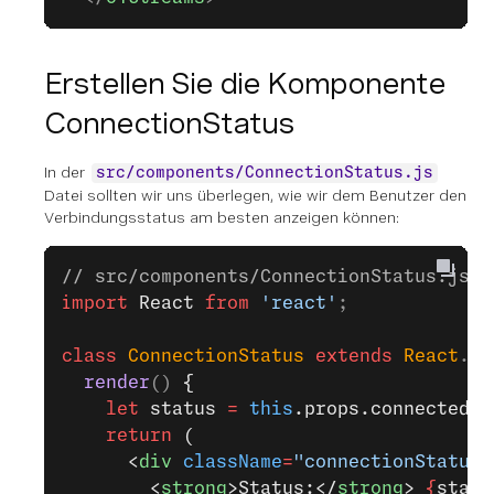
Erstellen Sie die Komponente
ConnectionStatus
In der
src/components/ConnectionStatus.js
Datei sollten wir uns überlegen, wie wir dem Benutzer den
Verbindungsstatus am besten anzeigen können:
// src/components/ConnectionStatus.js
import
 React
 from
 'react'
;
class
 ConnectionStatus
 extends
 React
.
Co
  render
() 
{
    let
 status 
=
 this
.props.connected 
?
    return
 (
      <
div
 className
=
"connectionStatus"
        <
strong
>Status:</
strong
> 
{
statu