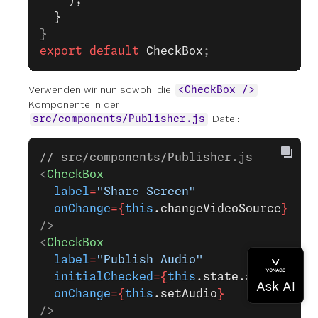
    );
  }
}
export
 default
 CheckBox
;
Verwenden wir nun sowohl die
<CheckBox />
Komponente in der
Datei:
src/components/Publisher.js
// src/components/Publisher.js
<
CheckBox
  label
=
"Share Screen"
  onChange
={
this
.changeVideoSource
}
/>
<
CheckBox
  label
=
"Publish Audio"
  initialChecked
={
this
.state.audio
}
  onChange
={
this
.setAudio
}
/>