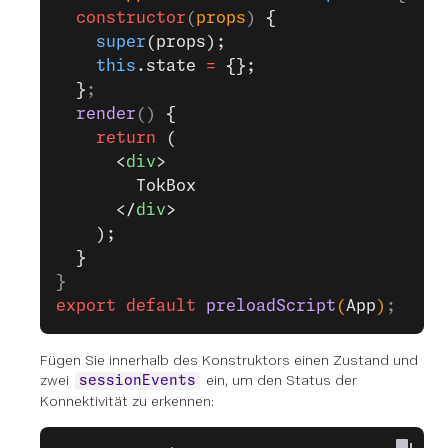
  constructor
(
props
) 
{
    super
(props);
    this
.state 
=
 {};
  }
;
  render
() 
{
    return
 (
      <
div
>
        TokBox
      </
div
>
    );
  }
}
export
 default
 preloadScript
(
App
)
;
Fügen Sie innerhalb des Konstruktors einen Zustand und
zwei
ein, um den Status der
sessionEvents
Konnektivität zu erkennen: