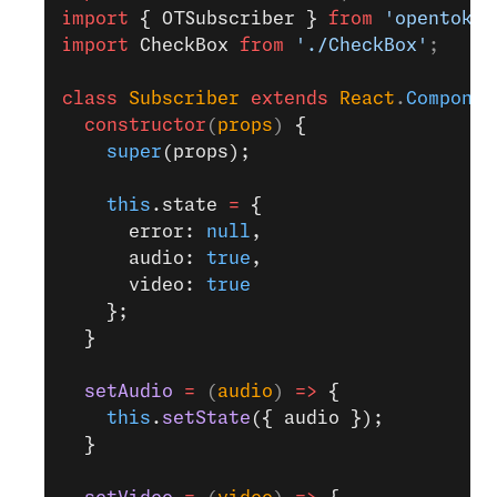
import
 { OTSubscriber }
 from
 'opentok-r
import
 CheckBox
 from
 './CheckBox'
;
class
 Subscriber
 extends
 React
.
Componen
  constructor
(
props
) 
{
    super
(props);
    this
.state 
=
 {
      error: 
null
,
      audio: 
true
,
      video: 
true
    };
  }
  setAudio
 =
 (
audio
) 
=>
 {
    this
.
setState
({ audio });
  }