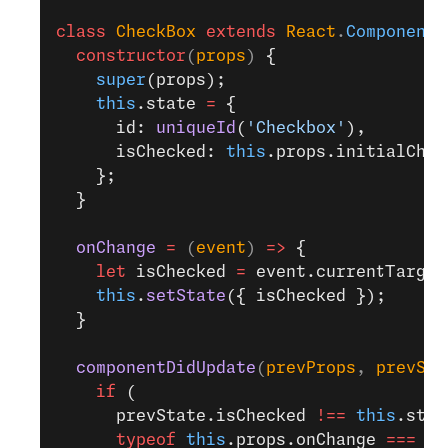
class
 CheckBox
 extends
 React
.
Component
 
  constructor
(
props
) 
{
    super
(props);
    this
.state 
=
 {
      id: 
uniqueId
(
'Checkbox'
),
      isChecked: 
this
.props.initialChec
    };
  }
  onChange
 =
 (
event
) 
=>
 {
    let
 isChecked 
=
 event.currentTarget
    this
.
setState
({ isChecked });
  }
  componentDidUpdate
(
prevProps
, 
prevSta
    if
 (
      prevState.isChecked 
!==
 this
.stat
      typeof
 this
.props.onChange 
===
 'f