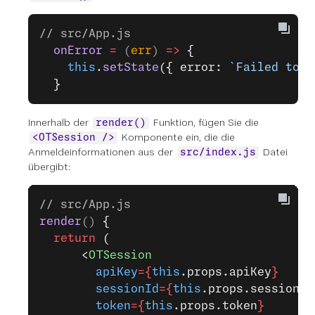
// src/App.js
  onError
 =
 (
err
) 
=>
 {
    this
.
setState
({ error: 
`Failed to c
  }
Innerhalb der
Funktion, fügen Sie die
render()
Komponente ein, die die
<OTSession />
Anmeldeinformationen aus der
Datei
src/index.js
übergibt:
// src/App.js
render
() 
{
  return
 (
      <
OTSession
        apiKey
={
this
.props.apiKey
}
        sessionId
={
this
.props.sessionId
        token
={
this
.props.token
}