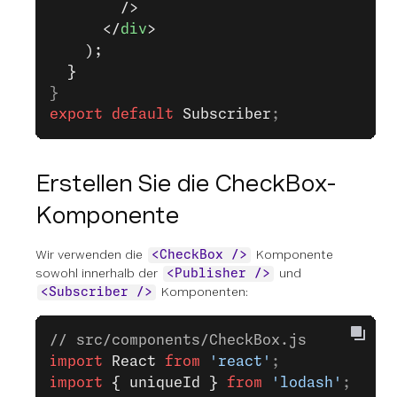
        />
      </
div
>
    );
  }
}
export
 default
 Subscriber
;
Erstellen Sie die CheckBox-
Komponente
Wir verwenden die
Komponente
<CheckBox />
sowohl innerhalb der
und
<Publisher />
Komponenten:
<Subscriber />
// src/components/CheckBox.js
import
 React
 from
 'react'
;
import
 { uniqueId }
 from
 'lodash'
;