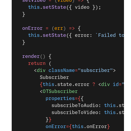
  setVideo
 =
 (
video
) 
=>
 {
    this
.
setState
({ video });
  }
  onError
 =
 (
err
) 
=>
 {
    this
.
setState
({ error: 
`Failed to s
  }
  render
() 
{
    return
 (
      <
div
 className
=
"subscriber"
>
        Subscriber
        {
this
.state.error 
?
 <
div
 id
=
"er
        <
OTSubscriber
          properties
={
{
            subscribeToAudio: 
this
.stat
            subscribeToVideo: 
this
.stat
          }
}
          onError
={
this
.onError
}