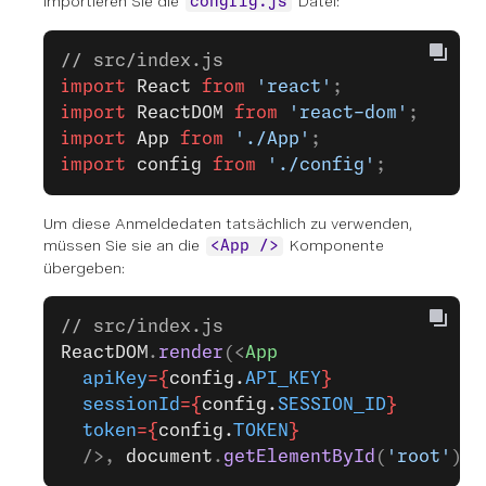
importieren Sie die
Datei:
congfig.js
// src/index.js
import
 React
 from
 'react'
;
import
 ReactDOM
 from
 'react-dom'
;
import
 App
 from
 './App'
;
import
 config
 from
 './config'
;
Um diese Anmeldedaten tatsächlich zu verwenden,
müssen Sie sie an die
Komponente
<App />
übergeben:
// src/index.js
ReactDOM
.
render
(<
App
  apiKey
={
config.
API_KEY
}
  sessionId
={
config.
SESSION_ID
}
  token
={
config.
TOKEN
}
  />, 
document
.
getElementById
(
'root'
));