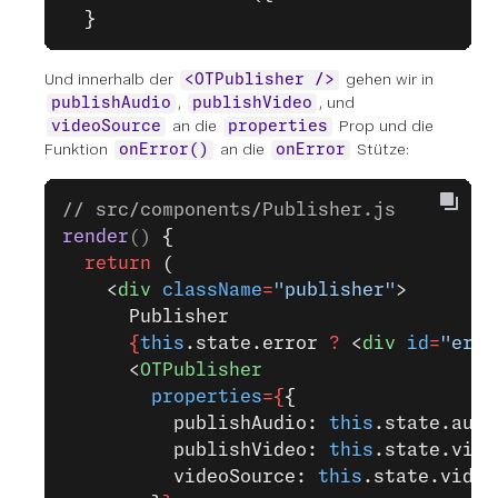
  }
Und innerhalb der
gehen wir in
<OTPublisher />
,
, und
publishAudio
publishVideo
an die
Prop und die
videoSource
properties
Funktion
an die
Stütze:
onError()
onError
// src/components/Publisher.js
render
() 
{
  return
 (
    <
div
 className
=
"publisher"
>
      Publisher
      {
this
.state.error 
?
 <
div
 id
=
"erro
      <
OTPublisher
        properties
={
{
          publishAudio: 
this
.state.audi
          publishVideo: 
this
.state.vide
          videoSource: 
this
.state.video