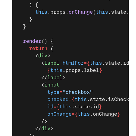
    ) {
      this
.props.
onChange
(
this
.state.is
    }
  }
  render
() 
{
    return
 (
      <
div
>
        <
label
 htmlFor
={
this
.state.id
}
>
          {
this
.props.label
}
        </
label
>
        <
input
          type
=
"checkbox"
          checked
={
this
.state.isChecked
          id
={
this
.state.id
}
          onChange
={
this
.onChange
}
        />
      </
div
>