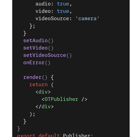
      audio: 
true
,
      video: 
true
,
      videoSource: 
'camera'
    };
  }
  setAudio
()
  setVideo
()
  setVideoSource
()
  onError
()
  render
() 
{
    return
 (
      <
div
>
        <
OTPublisher
 />
      </
div
>
    );
  }
}
export
 default
 Publisher
;