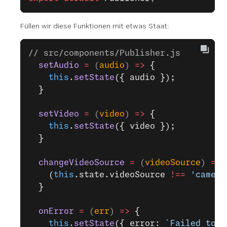
Füllen wir diese Funktionen mit etwas Staat:
// src/components/Publisher.js
  setAudio
 =
 (
audio
) 
=>
 {
    this
.
setState
({ audio });
  }
  setVideo
 =
 (
video
) 
=>
 {
    this
.
setState
({ video });
  }
  changeVideoSource
 =
 (
videoSource
) 
=>
 
    (
this
.state.videoSource 
!==
 'camera
  }
  onError
 =
 (
err
) 
=>
 {
    this
.
setState
({ error: 
`Failed to p