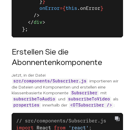
        }
}
        onError
={
this
.onError
}
      />
    </
div
>
  };
Erstellen Sie die
Abonnentenkomponente
Jetzt, in der Datei
importieren wir
src/components/Subscriber.js
die Dateien und Komponenten und erstellen eine
klassenbasierte Komponente
mit
Subscriber
und
als
subscribeToAudio
subscribeToVideo
innerhalb der
:
properties
<OTSubscriber />
// src/components/Subscriber.js
import
 React
 from
 'react'
;