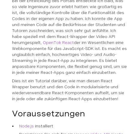
Bei der Entwicklung des Portals entdeckte ich bald, was
so viele Ingenieure zuvor erlebt hatten: wie großartig es
ist, die vollständige Kontrolle über die Funktionalität des
Codes in der eigenen App zu haben. Ich konnte die App
und meinen Code auf die Bedürfnisse der Studenten und
Tutoren zuschneiden, was sich sehr gut anfühlte. Ich
habe speziell mit dem React-Wrapper der Video API
herumgespielt,
OpenTok React
der im Wesentlichen eine
Webkomponente für das JavaScript-SDK ist. Es macht es
unglaublich einfach, hochwertiges Video- und Audio-
Streaming in jede React-App zu integrieren. Es bietet
anpassbare Komponenten, die flexibel genug sind, um sie
in jede meiner React-Apps ganz einfach einzubetten.
Dies ist ein Tutorial darüber, wie man diesen React
Wrapper benutzt und den Code in modularisierte und
wiederverwendbare React-Komponenten aufteilt, um sie
in jede oder alle zukünftigen React-Apps einzubetten!
Voraussetzungen
Node.js
installiert