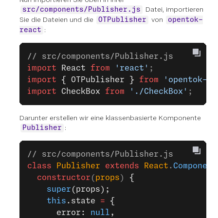
Datei, importieren
src/components/Publisher.js
Sie die Dateien und die
von
OTPublisher
opentok-
:
react
// src/components/Publisher.js
import
 React
 from
 'react'
;
import
 { OTPublisher }
 from
 'opentok-re
import
 CheckBox
 from
 './CheckBox'
;
Darunter erstellen wir eine klassenbasierte Komponente
:
Publisher
// src/components/Publisher.js
class
 Publisher
 extends
 React
.
Component
  constructor
(
props
) 
{
    super
(props);
    this
.state 
=
 {
      error: 
null
,