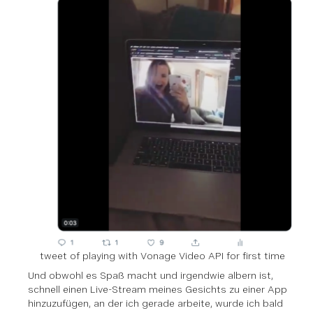
tweet of playing with Vonage Video API for first time
Und obwohl es Spaß macht und irgendwie albern ist,
schnell einen Live-Stream meines Gesichts zu einer App
hinzuzufügen, an der ich gerade arbeite, wurde ich bald