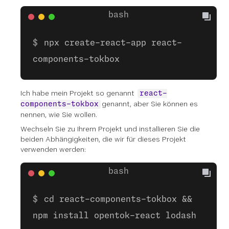
npx create-react-app react-
components-tokbox
Ich habe mein Projekt so genannt
react-
genannt, aber Sie können es
components-tokbox
nennen, wie Sie wollen.
Wechseln Sie zu Ihrem Projekt und installieren Sie die
beiden Abhängigkeiten, die wir für dieses Projekt
verwenden werden:
cd react-components-tokbox &&
npm install opentok-react lodash