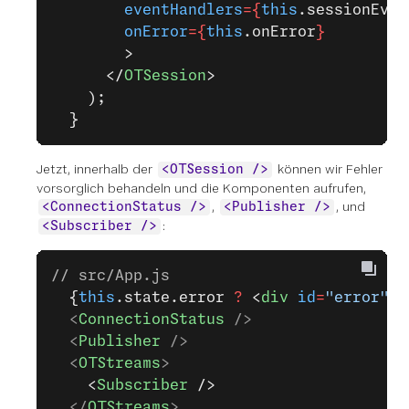
        eventHandlers
={
this
.sessionEven
        onError
={
this
.onError
}
        >
      </
OTSession
>
    );
  }
Jetzt, innerhalb der
können wir Fehler
<OTSession />
vorsorglich behandeln und die Komponenten aufrufen,
,
, und
<ConnectionStatus />
<Publisher />
:
<Subscriber />
// src/App.js
  {
this
.state.error 
?
 <
div
 id
=
"error"
>
{
  <
ConnectionStatus
 />
  <
Publisher
 />
  <
OTStreams
>
    <
Subscriber
 />
  </
OTStreams
>