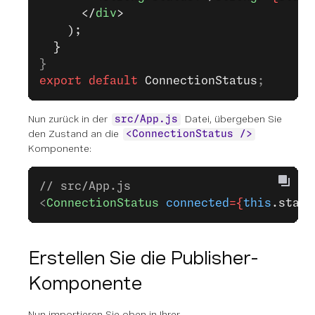
      </
div
>
    );
  }
}
export
 default
 ConnectionStatus
;
Nun zurück in der
Datei, übergeben Sie
src/App.js
den Zustand an die
<ConnectionStatus />
Komponente:
// src/App.js
<
ConnectionStatus
 connected
={
this
.state
Erstellen Sie die Publisher-
Komponente
Nun importieren Sie oben in Ihrer