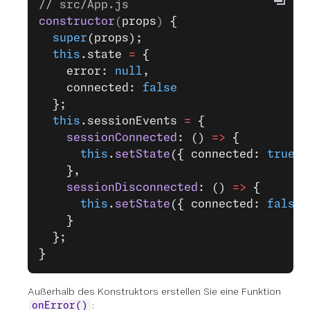
// src/App.js
constructor
(
props
) 
{
  super
(props);
  this
.state 
=
 {
    error: 
null
,
    connected: 
false
  };
  this
.sessionEvents 
=
 {
    sessionConnected
: () 
=>
 {
      this
.
setState
({ connected: 
true
 }
    },
    sessionDisconnected
: () 
=>
 {
      this
.
setState
({ connected: 
false
 
    }
  };
}
Außerhalb des Konstruktors erstellen Sie eine Funktion
:
onError()