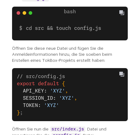
cd src && touch config.js
Öffnen Sie diese neue Datei und fügen Sie die
Anmeldeinformationen hinzu, die Sie soeben beim
Erstellen eines TokBox-Projekts erstellt haben:
// src/config.js
export
 default
 {
  API_KEY: 
'XYZ'
,
  SESSION_ID: 
'XYZ'
,
  TOKEN: 
'XYZ'
}
;
Öffnen Sie nun die
Datei und
src/index.js