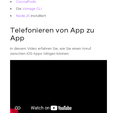
CocoaPods
Die
Vonage CLI
Node.JS
installiert
Telefonieren von App zu
App
In diesem Video erfahren Sie, wie Sie einen Anruf
zwischen iOS-Apps tätigen können.