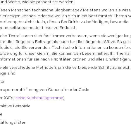
 und Weise, wie sie präsentiert werden.
esen Menschen technische Blogbeiträge? Meistens wollen sie wisse
 erledigen können, oder sie wollen sich in ein bestimmtes Thema ve
orderung besteht darin, dieses Bedürfnis zu befriedigen, bevor die
samkeitsspanne der Leser zu Ende ist.
che Texte lassen sich fast immer verbessern, wenn sie weniger lang 
für die Länge des Beitrags als auch für die Länge der Sätze. Es gilt 
spiele, die Sie verwenden. Technische Informationen zu konsumiere
orderung für unser Gehirn. Sie können den Lesern helfen, Ihr Thema
 Informationen für sie nach Prioritäten ordnen und alles Unwichtige 
 viele verschiedene Methoden, um die verbleibende Schrift zu erleicht
ge sind:
or
hropomorphisierung von Concepts oder Code
er (GIFs,
keine Kuchendiagramme
)
raktive Beispiele
e
ählungslisten