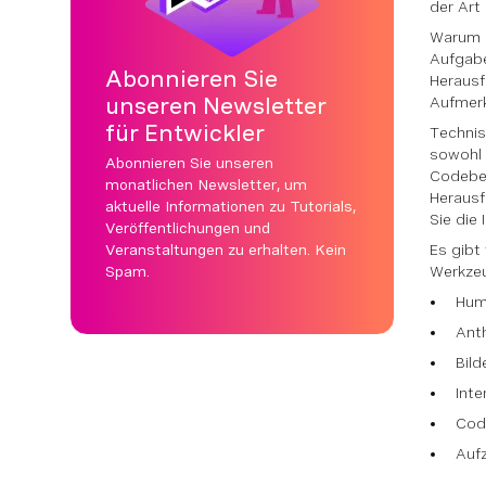
der Art
Warum l
Aufgabe
Abonnieren Sie
Herausf
unseren Newsletter
Aufmerk
für Entwickler
Technis
sowohl 
Abonnieren Sie unseren
Codebei
monatlichen Newsletter, um
Herausf
aktuelle Informationen zu Tutorials,
Sie die
Veröffentlichungen und
Veranstaltungen zu erhalten. Kein
Es gibt
Spam.
Werkzeu
Hum
Ant
Bild
Inte
Cod
Aufz