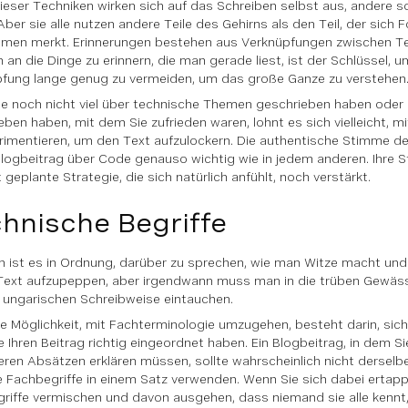
dieser Techniken wirken sich auf das Schreiben selbst aus, andere s
Aber sie alle nutzen andere Teile des Gehirns als den Teil, der sich 
hmen merkt. Erinnerungen bestehen aus Verknüpfungen zwischen Tei
 an die Dinge zu erinnern, die man gerade liest, ist der Schlüssel, u
fung lange genug zu vermeiden, um das große Ganze zu verstehen
e noch nicht viel über technische Themen geschrieben haben oder n
eben haben, mit dem Sie zufrieden waren, lohnt es sich vielleicht, 
rimentieren, um den Text aufzulockern. Die authentische Stimme des
logbeitrag über Code genauso wichtig wie in jedem anderen. Ihre 
 geplante Strategie, die sich natürlich anfühlt, noch verstärkt.
hnische Begriffe
ch ist es in Ordnung, darüber zu sprechen, wie man Witze macht und
Text aufzupeppen, aber irgendwann muss man in die trüben Gewäs
 ungarischen Schreibweise eintauchen.
te Möglichkeit, mit Fachterminologie umzugehen, besteht darin, sich
e Ihren Beitrag richtig eingeordnet haben. Ein Blogbeitrag, in dem Si
eren Absätzen erklären müssen, sollte wahrscheinlich nicht derselbe
 Fachbegriffe in einem Satz verwenden. Wenn Sie sich dabei ertappe
riffe vermischen und davon ausgehen, dass niemand sie alle kennt