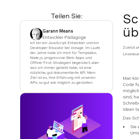
Sc
Teilen Sie:
üb
Garann Means
Entwickler Pädagoge
Ich bin ein JavaScript-Entwickler und ein
Zuletzt a
Developer Educator bei Vonage. Im Laufe
der Jahre habe ich mich für Templates,
Lesedaue
Node.js, progressive Web-Apps und
Offline-First-Strategien begeistert, aber
was ich immer geliebt habe, ist eine
nützliche, gut dokumentierte API. Mein
Ziel ist es, Ihre Erfahrung mit unseren
Man kön
APIs so gut wie möglich zu gestalten.
Code fu
möglich
sind, h
Schreib
Ideen te
Das Sch
Sie 
Ums