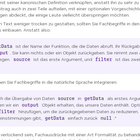
 mit seiner kanonischen Definition verknüpfen, anstatt ihn zu sehr zu
itrag auch in zwei Teile aufteilen, mit einer optionalen Vorgeschichte
gen abdeckt, die einige Leute vielleicht überspringen möchten.
n Text weniger trocken zu gestalten, sollten Sie Fachbegriffe in den 
s einbauen. Anstatt also:
ist der Name der Funktion, die die Daten abruft. Ihr Rückgab
tData
. Sie kann nichts oder ein Objekt zurückgeben. Sie nimmt zwe
put
egen.
ist das erste Argument, und
ist das zwei
source
filter
en Sie Fachbegriffe in die natürliche Sprache integrieren:
ch die Übergabe von Daten
in
als erstes Arg
source
getData
en wir ein
Objekt erhalten, das unsere Daten enthält. Opt
output
hinzufügen, um die zurückgegebenen Daten zu reduzieren.
filter
einstimmungen gibt,
einfach zurück
."
getData
null
verlockend sein, Fachausdrücke mit einer Art Formalität zu behande