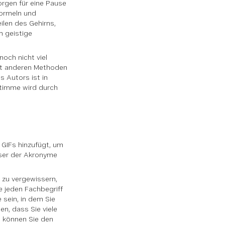
orgen für eine Pause
Formeln und
len des Gehirns,
m geistige
.
och nicht viel
mit anderen Methoden
 Autors ist in
Stimme wird durch
 GIFs hinzufügt, um
ser der Akronyme
 zu vergewissern,
e jeden Fachbegriff
 sein, in dem Sie
n, dass Sie viele
, können Sie den