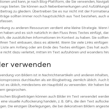
tionen und kann, je nach Blog-Plattform, die Sie verwenden, Navigat
trags bieten. Sie können auch Nebenbemerkungen und Aufzählungsl
Beitrag zu gliedern. Übertreiben Sie es nur nicht mit der Formatier
iträge sollten immer noch hauptsächlich aus Text bestehen, auch w
efassen.
linkung zu anderen Ressourcen verdient eine kleine Strategie. Wenn 
 haben und es sich natürlich in den Fluss Ihres Textes einfügt, darau
ich, die zusätzlichen Informationen im Kontext zu haben. Sie sollten 
n Ihren Text einbauen, dass es ablenkt. Wenn Sie viele Links einfüg
e Liste am Anfang oder am Ende des Textes einfügen. Das hat auch 
te nicht dazu verleitet, mitten im Text aufzuhören und woanders hi
der verwenden
wendung von Bildern ist in Nachrichtenartikeln und anderen Inhalten,
ionsprozess durchlaufen als ein Blogbeitrag, ziemlich üblich. Auch 
n ist es üblich, mindestens ein Hauptbild zu verwenden. Wir haben b
dern gesprochen.
nischen Blogbeiträgen können auch Bilder im Text verwendet werden
 eine visuelle Auflockerung handeln, z. B. GIFs, die den Text auflock
ngen. Die einzigen Überlegungen, die bei dekorativen Bildern angest