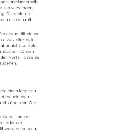
ionskürzel innerhalb
isten verwenden,
ung. Die meisten
enn sie sich mit
Sie etwas Hilfreiches
f zu verlinken, ist
aber nicht so viele
en möchten, können
den Vorteil, dass es
nzugehen.
 die einen längeren
bei technischen
ereits über den Wert
. Dabei kann es
ern, oder um
ellt werden müssen,