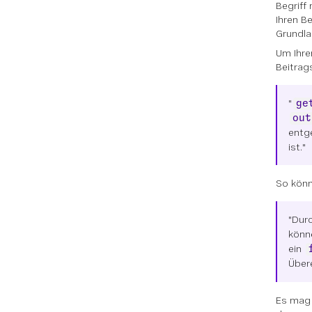
Begriff
Ihren Be
Grundla
Um Ihre
Beitrag
"
ge
out
entg
ist."
So könn
"Dur
könn
ein
Über
Es mag 