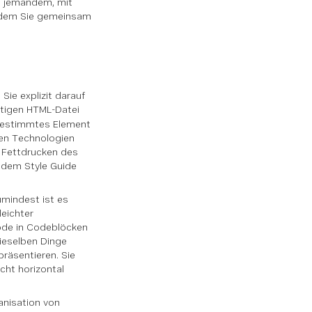
it jemandem, mit
 dem Sie gemeinsam
ie explizit darauf
ltigen HTML-Datei
n bestimmtes Element
en Technologien
s Fettdrucken des
 dem Style Guide
umindest ist es
leichter
Code in Codeblöcken
ieselben Dinge
präsentieren. Sie
cht horizontal
ganisation von