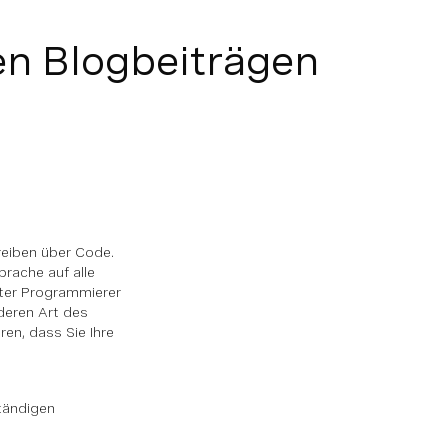
en Blogbeiträgen
reiben
über
Code.
prache auf alle
uter Programmierer
nderen Art des
ren, dass Sie Ihre
ständigen