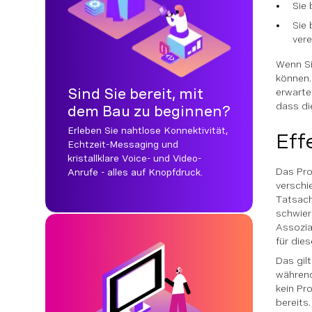
Sie 
Sie 
vere
Wenn S
können.
Sind Sie bereit, mit
erwarte
dass di
dem Bau zu beginnen?
Erleben Sie nahtlose Konnektivität,
Eff
Echtzeit-Messaging und
kristallklare Voice- und Video-
Das Pro
Anrufe - alles auf Knopfdruck.
verschi
Tatsach
schwier
Assozia
für die
Das gil
während
kein Pr
bereits