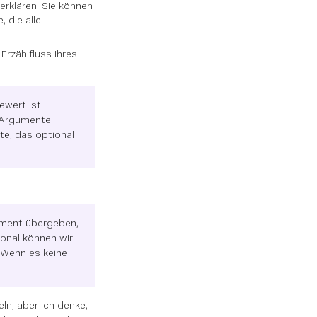
 erklären. Sie können
, die alle
Erzählfluss Ihres
ewert ist
i Argumente
te, das optional
ument übergeben,
ional können wir
 Wenn es keine
ln, aber ich denke,