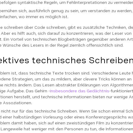
befolgen syntaktische Regeln, um Fehlinterpretationen zu vermeide
bemühen sich, ausführlich genug zu sein, um verstanden zu werden, 
infachen, wo immer es möglich ist.
ie schreiben
über
Code schreiben, gibt es zusätzliche Techniken, d
 Aber es hilft auch, sich darauf zu konzentrieren, was der Leser von
t. Ein Vorteil von technischen Blogbeiträgen gegenüber anderen Art
e Wünsche des Lesers in der Regel ziemlich offensichtlich sind.
ektives technisches Schreibe
blem ist, dass technische Texte trocken sind. Verschiedene Leute 
edene Strategien, um das zu mildern, aber clevere Tricks können an 
e nichts ändern. Das Lesen abstrakter Erklärungen von Algorithmen
ige Aufgabe. Das Gehirn -
insbesondere das Gedächtnis
-funktionier
tionen herstellt, und technische Informationen bieten nur wenige
se Assoziationen.
t nicht nur für das technische Schreiben. Wenn Sie schon einmal Sch
 einer halbstündigen Vorlesung oder eines Konferenzgesprächs wac
oblem damit haben, sich auf einen zweistündigen Film zu konzentrie
. Langeweile hat weniger mit den Personen zu tun, die Informationen 