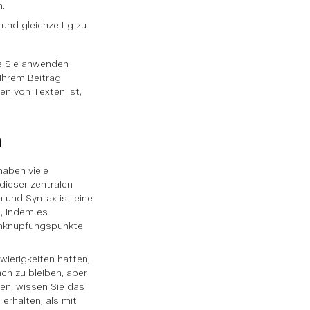
n.
und gleichzeitig zu
ie Sie anwenden
 Ihrem Beitrag
en von Texten ist,
n
haben viele
dieser zentralen
 und Syntax ist eine
t, indem es
 Anknüpfungspunkte
wierigkeiten hatten,
h zu bleiben, aber
ren, wissen Sie das
erhalten, als mit