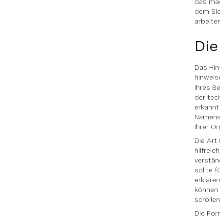
das mac
dem Si
arbeiten
Die
Das Hin
hinweis
Ihres B
der tec
erkannt
Namens 
Ihrer O
Die Art
hilfrei
verstän
sollte 
erkläre
können 
scrolle
Die For