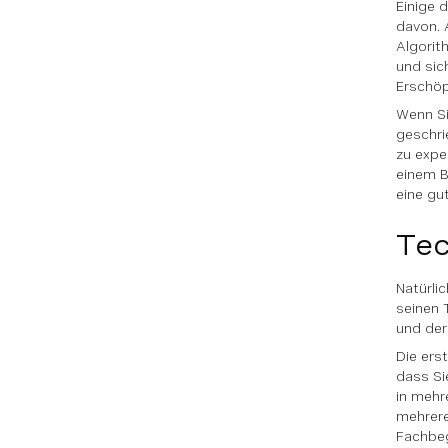
Einige 
davon. 
Algorit
und sich
Erschöp
Wenn Si
geschri
zu expe
einem B
eine gut
Tec
Natürli
seinen 
und der
Die ers
dass Si
in mehr
mehrere
Fachbeg