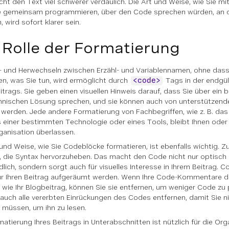
ht den Text viel schwerer verdaulich. Die Art und Weise, wie Sie m
e gemeinsam programmieren, über den Code sprechen würden, an
, wird sofort klarer sein.
 Rolle der Formatierung
- und Herwechseln zwischen Erzähl- und Variablennamen, ohne dass S
en, was Sie tun, wird ermöglicht durch
Tags in der endgü
<code>
eitrags. Sie geben einen visuellen Hinweis darauf, dass Sie über ei
hnischen Lösung sprechen, und sie können auch von unterstützend
 werden. Jede andere Formatierung von Fachbegriffen, wie z. B. da
einer bestimmten Technologie oder eines Tools, bleibt Ihnen oder
rganisation überlassen.
 und Weise, wie Sie Codeblöcke formatieren, ist ebenfalls wichtig. Z
ch, die Syntax hervorzuheben. Das macht den Code nicht nur optisch 
dlich, sondern sorgt auch für visuelles Interesse in Ihrem Beitrag. 
für Ihren Beitrag aufgeräumt werden. Wenn Ihre Code-Kommentare d
n wie Ihr Blogbeitrag, können Sie sie entfernen, um weniger Code zu 
auch alle vererbten Einrückungen des Codes entfernen, damit Sie ni
n müssen, um ihn zu lesen.
matierung Ihres Beitrags in Unterabschnitten ist nützlich für die Or