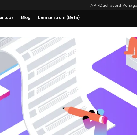
API-Dashboard
Vonag
artups
Blog
Lernzentrum (Beta)