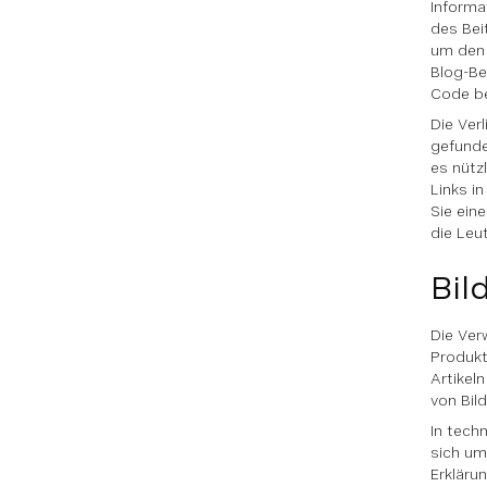
Informa
des Bei
um den 
Blog-Be
Code b
Die Ver
gefunden
es nützl
Links i
Sie ein
die Leu
Bil
Die Ver
Produkt
Artikel
von Bil
In tech
sich um
Erkläru