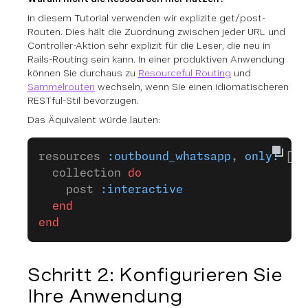
In diesem Tutorial verwenden wir explizite get/post-
Routen. Dies hält die Zuordnung zwischen jeder URL und
Controller-Aktion sehr explizit für die Leser, die neu in
Rails-Routing sein kann. In einer produktiven Anwendung
können Sie durchaus zu
Resourceful Routing
und
Sammelrouten
wechseln, wenn Sie einen idiomatischeren
RESTful-Stil bevorzugen.
Das Äquivalent würde lauten:
resources 
:outbound_whatsapp
, 
only:
 [
:n
  collection 
do
    post 
:interactive
  end
end
Schritt 2: Konfigurieren Sie
Ihre Anwendung