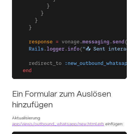
          }
        }
      }
    }
    response
 =
 vonage.
messaging
.
send
(
**
    Rails
.
logger
.
info
(
"📤 Sent interact
    redirect_to 
:new_outbound_whatsapp
,
  end
Ein Formular zum Auslösen
hinzufügen
Aktualisierung
app/views/outbound_whatsapp/new.html.erb
einfügen: