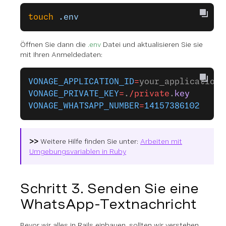
touch
 .env
Öffnen Sie dann die
.env
Datei und aktualisieren Sie sie
mit Ihren Anmeldedaten:
VONAGE_APPLICATION_ID
=
your_application_
VONAGE_PRIVATE_KEY
=
.
/private
.
key
VONAGE_WHATSAPP_NUMBER
=
14157386102
>>
Weitere Hilfe finden Sie unter:
Arbeiten mit
Umgebungsvariablen in Ruby
Schritt 3. Senden Sie eine
WhatsApp-Textnachricht
Bevor wir alles in Rails einbauen, sollten wir verstehen,