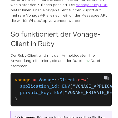
was hinter den Kulissen passiert. Die
Vonage Ruby SDK
bietet Ihnen einen einzigen Client für den Zugriff auf
mehrere Vonage-APIs, einschließlich der Messages API,
die wir für WhatsApp verwenden werden.
So funktioniert der Vonage-
Client in Ruby
Der Ruby-Client wird mit den Anmeldedaten Ihrer
Anwendung initialisiert, die aus der Datei
.env
Datei
stammen.
vonage
 =
 Vonage
::
Client
.
new
(
  application_id:
 ENV
[
"VONAGE_APPLICATI
  private_key:
 ENV
[
"VONAGE_PRIVATE_KEY"
)
>> Hinweis:
Für produktive Projekte sollten Sie Ihre