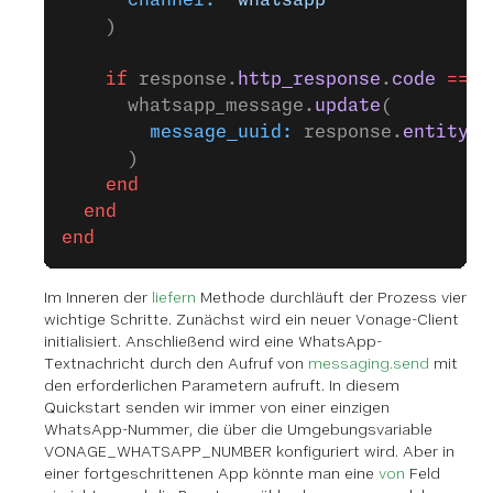
      channel:
 "whatsapp"
    )
    if
 response.
http_response
.
code
 ==
 "
      whatsapp_message.
update
(
        message_uuid:
 response.
entity
.
a
      )
    end
  end
end
Im Inneren der
liefern
Methode durchläuft der Prozess vier
wichtige Schritte. Zunächst wird ein neuer Vonage-Client
initialisiert. Anschließend wird eine WhatsApp-
Textnachricht durch den Aufruf von
messaging.send
mit
den erforderlichen Parametern aufruft. In diesem
Quickstart senden wir immer von einer einzigen
WhatsApp-Nummer, die über die Umgebungsvariable
VONAGE_WHATSAPP_NUMBER konfiguriert wird. Aber in
einer fortgeschrittenen App könnte man eine
von
Feld