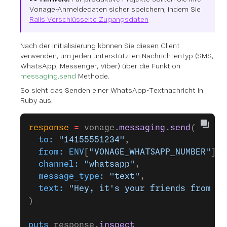
Vonage-Anmeldedaten sicher speichern, indem Sie
Rails Verschlüsselte Zugangsdaten
Nach der Initialisierung können Sie diesen Client
verwenden, um jeden unterstützten Nachrichtentyp (SMS,
WhatsApp, Messenger, Viber) über die Funktion
messaging.send
Methode.
So sieht das Senden einer WhatsApp-Textnachricht in
Ruby aus:
response
 =
 vonage.
messaging
.
send
(
  to:
 "14155551234"
,
  from:
 ENV
[
"VONAGE_WHATSAPP_NUMBER"
],
  channel:
 "whatsapp"
,
  message_type:
 "text"
,
  text:
 "Hey, it's your friends from Vo
)
puts
 response.
inspect