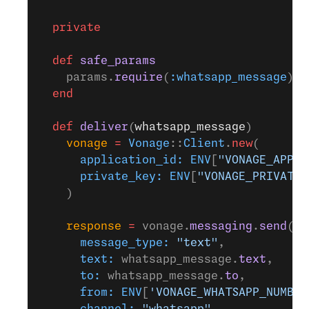
  private
  def
 safe_params
    params.
require
(
:whatsapp_message
).
p
  end
  def
 deliver
(
whatsapp_message
)
    vonage
 =
 Vonage
::
Client
.
new
(
      application_id:
 ENV
[
"VONAGE_APPLI
      private_key:
 ENV
[
"VONAGE_PRIVATE_
    )
    response
 =
 vonage.
messaging
.
send
(
      message_type:
 "text"
,
      text:
 whatsapp_message.
text
,
      to:
 whatsapp_message.
to
,
      from:
 ENV
[
'VONAGE_WHATSAPP_NUMBER