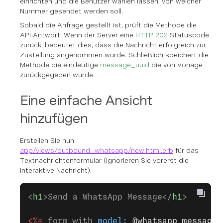
einrichten und die Benutzer wählen lassen, von welcher
Nummer gesendet werden soll.
Sobald die Anfrage gestellt ist, prüft die Methode die
API-Antwort. Wenn der Server eine
HTTP 202
Statuscode
zurück, bedeutet dies, dass die Nachricht erfolgreich zur
Zustellung angenommen wurde. Schließlich speichert die
Methode die eindeutige
message_uuid
die von Vonage
zurückgegeben wurde.
Eine einfache Ansicht
hinzufügen
Erstellen Sie nun
app/views/outbound_whatsapp/new.html.erb
für das
Textnachrichtenformular (ignorieren Sie vorerst die
interaktive Nachricht):
<
h1
>Send a WhatsApp Message</
h1
>
<%=
 form_with 
model:
 @whatsapp_message
,