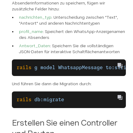
Absenderinformationen zu speichern, fügen wir
zusätzliche Felder hinzu:
nachrichten_typ
: Unterscheidung zwischen "Text",
"Antwort" und anderen Nachrichtentypen
profil_name
: Speichert den WhatsApp-Anzeigenamen
des Absenders
Antwort_Daten
: Speichern Sie die vollständigen
JSON-Daten für interaktive Schaltflächenantworten
rails
 g
 model
 WhatsappMessage
 to:string
Und führen Sie dann die Migration durch:
rails
 db:migrate
Erstellen Sie einen Controller