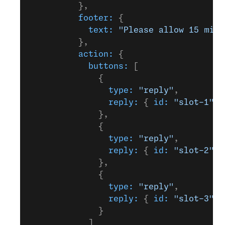
          },
          footer:
 {
            text:
 "Please allow 15 minu
          },
          action:
 {
            buttons:
 [
              {
                type:
 "reply"
,
                reply:
 { 
id:
 "slot-1"
, 
              },
              {
                type:
 "reply"
,
                reply:
 { 
id:
 "slot-2"
, 
              },
              {
                type:
 "reply"
,
                reply:
 { 
id:
 "slot-3"
, 
              }
            ]