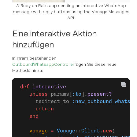
A Ruby on Rails app sending an interactive WhatsApp
message with reply buttons using the Vonage Messages
API.
Eine interaktive Aktion
hinzufügen
In Ihrem bestehenden
OutboundWhatsappController
fügen Sie diese neue
Methode hinzu:
 def
 interactive
    unless
 params[
:to
].
present?
      redirect_to 
:new_outbound_whatsap
      return
    end
    vonage
 =
 Vonage
::
Client
.
new
(