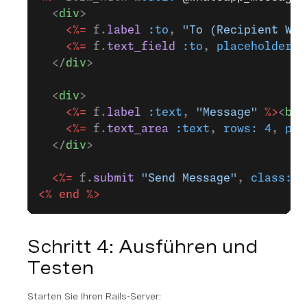
  <
div
>
    <%=
 f.
label
 :to
, 
"To (Recipient Wha
    <%=
 f.
text_field
 :to
, 
placeholder:
 
  </
div
>
  <
div
>
    <%=
 f.
label
 :text
, 
"Message"
 %>
<
br
>
    <%=
 f.
text_area
 :text
, 
rows:
 4
, 
pla
  </
div
>
  <%=
 f.
submit
 "Send Message"
, 
class:
 "
<%
 end
 %>
Schritt 4: Ausführen und
Testen
Starten Sie Ihren Rails-Server: