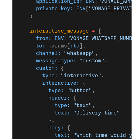
      application_id:
 ENV
[
"VONAGE_APPLI
      private_key:
 ENV
[
"VONAGE_PRIVATE_
    )
    interactive_message
 =
 {
      from:
 ENV
[
"VONAGE_WHATSAPP_NUMBER
      to:
 params[
:to
],
      channel:
 "whatsapp"
,
      message_type:
 "custom"
,
      custom:
 {
        type:
 "interactive"
,
        interactive:
 {
          type:
 "button"
,
          header:
 {
            type:
 "text"
,
            text:
 "Delivery time"
          },
          body:
 {
            text:
 "Which time would you