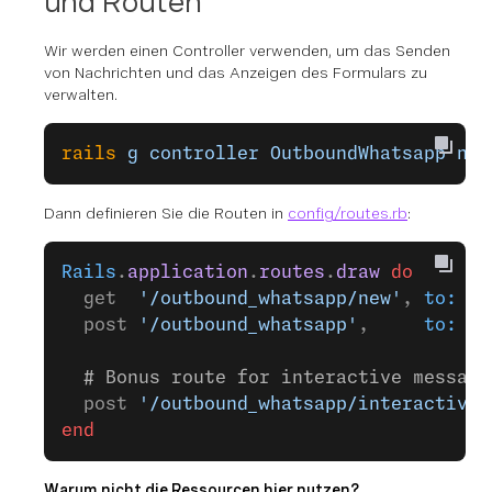
und Routen
Wir werden einen Controller verwenden, um das Senden
von Nachrichten und das Anzeigen des Formulars zu
verwalten.
rails
 g
 controller
 OutboundWhatsapp
 new
Dann definieren Sie die Routen in
config/routes.rb
:
Rails
.
application
.
routes
.
draw
 do
  get  
'/outbound_whatsapp/new'
, 
to:
 'o
  post 
'/outbound_whatsapp'
,     
to:
 'o
  # Bonus route for interactive message
  post 
'/outbound_whatsapp/interactive'
end
Warum nicht die Ressourcen hier nutzen?