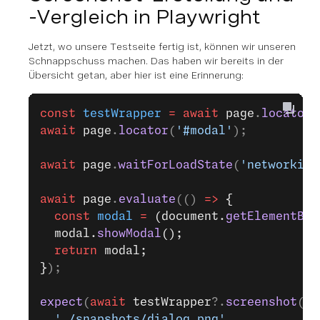
-Vergleich in Playwright
Jetzt, wo unsere Testseite fertig ist, können wir unseren
Schnappschuss machen. Das haben wir bereits in der
Übersicht getan, aber hier ist eine Erinnerung:
const
 testWrapper
 =
 await
 page
.
locator
(
await
 page
.
locator
(
'#modal'
);
await
 page
.
waitForLoadState
(
'networkidl
await
 page
.
evaluate
(() 
=>
 {
  const
 modal
 =
 (document.
getElementByI
  modal.
showModal
();
  return
 modal;
}
);
expect
(
await
 testWrapper
?.
screenshot
())
  './snapshots/dialog.png'