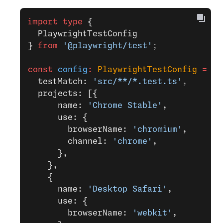
import
 type
 {
  PlaywrightTestConfig
}
 from
 '@playwright/test'
;
const
 config
:
 PlaywrightTestConfig
 =
 {
  testMatch: 
'src/**/*.test.ts'
,
  projects: [{
      name: 
'Chrome Stable'
,
      use: {
        browserName: 
'chromium'
,
        channel: 
'chrome'
,
      },
    },
    {
      name: 
'Desktop Safari'
,
      use: {
        browserName: 
'webkit'
,