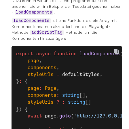
Dazu können wir uns die Dienstprogrammfunktion
ansehen, die wir im Beispiel der Testdatei gesehen haben
-
.
loadComponents
ist eine Funktion, die ein Array mit
loadComponents
Komponentennamen akzeptiert und die Playwright-
Methode
Methode, um die
addScriptTag
Komponenten hinzuzufügen:
export
 async
 function
 loadComponents
({
    page
,
    components
,
    styleUrls
 =
 defaultStyles
,
}
:
 {
    page
:
 Page
,
    components
:
 string
[],
    styleUrls
 ?
 :
 string
[]
}) 
{
    await
 page.
goto
(
'http://127.0.0.1:8