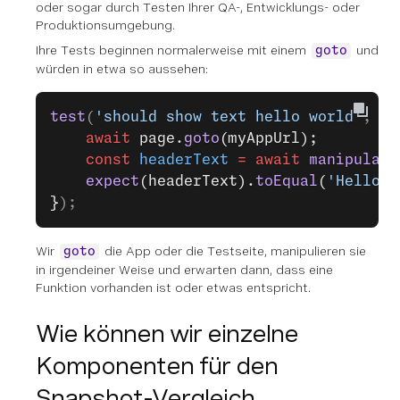
oder sogar durch Testen Ihrer QA-, Entwicklungs- oder
Produktionsumgebung.
Ihre Tests beginnen normalerweise mit einem
und
goto
würden in etwa so aussehen:
test
(
'should show text hello world'
, 
as
	await
 page.
goto
(myAppUrl);
	const
 headerText
 =
 await
 manipulate
	expect
(headerText).
toEqual
(
'Hello W
}
);
Wir
die App oder die Testseite, manipulieren sie
goto
in irgendeiner Weise und erwarten dann, dass eine
Funktion vorhanden ist oder etwas entspricht.
Wie können wir einzelne
Komponenten für den
Snapshot-Vergleich