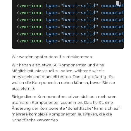
<
vwc-icon
 type
=
"heart-solid"
 connotatio
<
vwc-icon
 type
=
"heart-solid"
 connotatio
<
vwc-icon
 type
=
"heart-solid"
 connotatio
<
vwc-icon
 type
=
"heart-solid"
 connotatio
<
vwc-icon
 type
=
"heart-solid"
 connotatio
<
vwc-icon
 type
=
"heart-solid"
 connotatio
Wir werden später darauf zurückkommen.
Wir haben also etwa 50 Komponenten und eine
Möglichkeit, sie visuell zu sehen, während wir sie
entwickeln und manuell testen. Das ist großartig! Sie
wollen die Komponenten sehen können, bevor Sie sie
ausliefern :).
Einige dieser Komponenten setzen sich aus mehreren
atomaren Komponenten zusammen. Das heißt, eine
Änderung der Komponente "Schaltfläche" kann sich auf
mehrere komplexe Komponenten auswirken, die die
Schaltfläche verwenden.