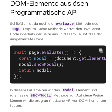
DOM-Elemente auslösen
Programmatische API
Schließlich ist da noch die
Methode des
evaluate
Objekts. Diese Methode wertet den JavaScript-
page
Code innerhalb der Seite aus. In diesem Fall ist dies der
ausgewertete Code:
await
 page
.
evaluate
(() 
=>
 {
  const
 modal
 =
 (document.
getElementByI
  modal.
showModal
();
  return
 modal;
}
);
In diesem Fall erhalten wir das
Element und
modal
rufen seine
Methode auf. Auf diese Weise
showModal
können wir die programmatische API von DOM-Elementen
testen.