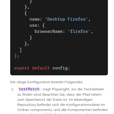
      }
    },
    {
      name: 
'Desktop Firefox'
,
      use: {
        browserName: 
'firefox'
,
      }
    },
  ]
};
export
 default
 config
;
Die obige Konfiguration bewirkt Folgendes:
: Sagt Playwright, wo die Testdateien
testMatch
zu finden sind. Beachten Sie, dass der Pfad relativ
zum Speicherort der Datei ist. Im lebendigen
Repository befindet sich die Konfigurationsdatei im
Ordner components, und alle Komponenten befinden