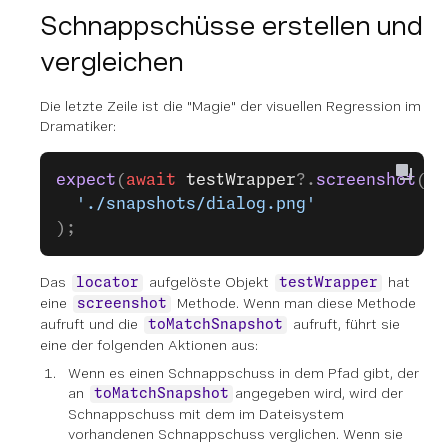
Schnappschüsse erstellen und
vergleichen
Die letzte Zeile ist die "Magie" der visuellen Regression im
Dramatiker:
expect
(
await
 testWrapper
?.
screenshot
())
  './snapshots/dialog.png'
);
Das
aufgelöste Objekt
hat
locator
testWrapper
eine
Methode. Wenn man diese Methode
screenshot
aufruft und die
aufruft, führt sie
toMatchSnapshot
eine der folgenden Aktionen aus:
Wenn es einen Schnappschuss in dem Pfad gibt, der
an
angegeben wird, wird der
toMatchSnapshot
Schnappschuss mit dem im Dateisystem
vorhandenen Schnappschuss verglichen. Wenn sie