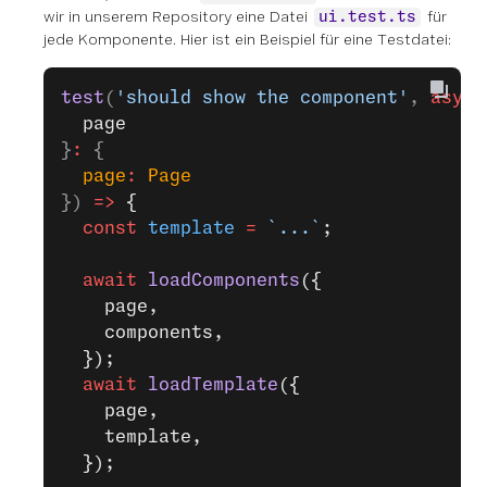
wir in unserem Repository eine Datei
für
ui.test.ts
jede Komponente. Hier ist ein Beispiel für eine Testdatei:
test
(
'should show the component'
, 
async
  page
}
:
 {
  page
:
 Page
}) 
=>
 {
  const
 template
 =
 `...`
;
  await
 loadComponents
({
    page,
    components,
  });
  await
 loadTemplate
({
    page,
    template,
  });