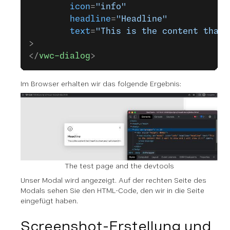
		icon
=
"info"
		headline
=
"Headline"
		text
=
"This is the content that 
>				
</
vwc-dialog
>
Im Browser erhalten wir das folgende Ergebnis:
The test page and the devtools
Unser Modal wird angezeigt. Auf der rechten Seite des
Modals sehen Sie den HTML-Code, den wir in die Seite
eingefügt haben.
Screenshot-Erstellung und