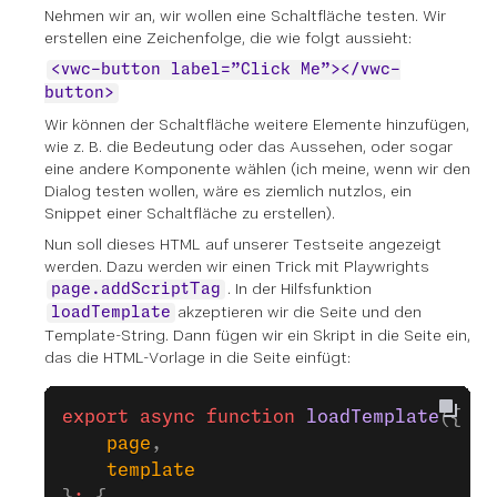
Nehmen wir an, wir wollen eine Schaltfläche testen. Wir
erstellen eine Zeichenfolge, die wie folgt aussieht:
<vwc-button label=”Click Me”></vwc-
button>
Wir können der Schaltfläche weitere Elemente hinzufügen,
wie z. B. die Bedeutung oder das Aussehen, oder sogar
eine andere Komponente wählen (ich meine, wenn wir den
Dialog testen wollen, wäre es ziemlich nutzlos, ein
Snippet einer Schaltfläche zu erstellen).
Nun soll dieses HTML auf unserer Testseite angezeigt
werden. Dazu werden wir einen Trick mit Playwrights
. In der Hilfsfunktion
page.addScriptTag
akzeptieren wir die Seite und den
loadTemplate
Template-String. Dann fügen wir ein Skript in die Seite ein,
das die HTML-Vorlage in die Seite einfügt:
export
 async
 function
 loadTemplate
({
    page
,
    template
}
:
 {