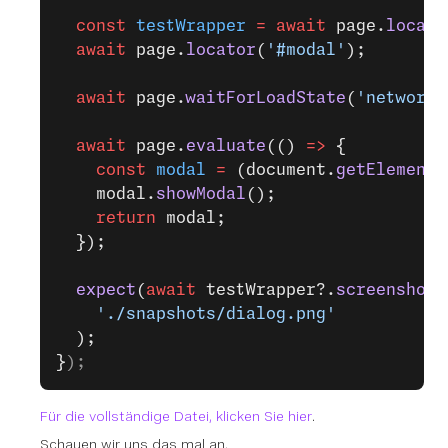
  const
 testWrapper
 =
 await
 page.
locato
  await
 page.
locator
(
'#modal'
);
  await
 page.
waitForLoadState
(
'networki
  await
 page.
evaluate
(() 
=>
 {
    const
 modal
 =
 (document.
getElementB
    modal.
showModal
();
    return
 modal;
  });
  expect
(
await
 testWrapper?.
screenshot
(
    './snapshots/dialog.png'
  );
}
);
Für die vollständige Datei, klicken Sie hier
.
Schauen wir uns das mal an.