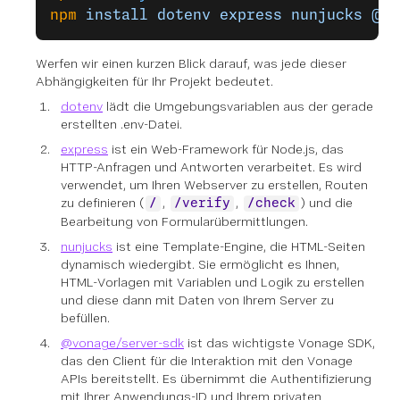
npm
 install
 dotenv
 express
 nunjucks
 @vo
Werfen wir einen kurzen Blick darauf, was jede dieser
Abhängigkeiten für Ihr Projekt bedeutet.
dotenv
lädt die Umgebungsvariablen aus der gerade
erstellten .env-Datei.
express
ist ein Web-Framework für Node.js, das
HTTP-Anfragen und Antworten verarbeitet. Es wird
verwendet, um Ihren Webserver zu erstellen, Routen
zu definieren (
,
,
) und die
/
/verify
/check
Bearbeitung von Formularübermittlungen.
nunjucks
ist eine Template-Engine, die HTML-Seiten
dynamisch wiedergibt. Sie ermöglicht es Ihnen,
HTML-Vorlagen mit Variablen und Logik zu erstellen
und diese dann mit Daten von Ihrem Server zu
befüllen.
@vonage/server-sdk
ist das wichtigste Vonage SDK,
das den Client für die Interaktion mit den Vonage
APIs bereitstellt. Es übernimmt die Authentifizierung
mit Ihrer Anwendungs-ID und Ihrem privaten