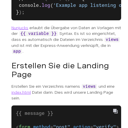
 console.
log
(
'Example app listening on 
}
);
Nunjucks
erlaubt die Übergabe von Daten an Vorlagen mit
der
Syntax. Es ist so eingerichtet,
{{ variable }}
dass es automatisch die Dateien im Verzeichnis
views
und ist mit der Express-Anwendung verknüpft, die in
.
app
Erstellen Sie die Landing
Page
Erstellen Sie ein Verzeichnis namens
und eine
views
index.html
Datei darin. Dies wird unsere Landing Page
sein.
{{ message }}
<
form
 method
=
"post"
 action
=
"verify"
>