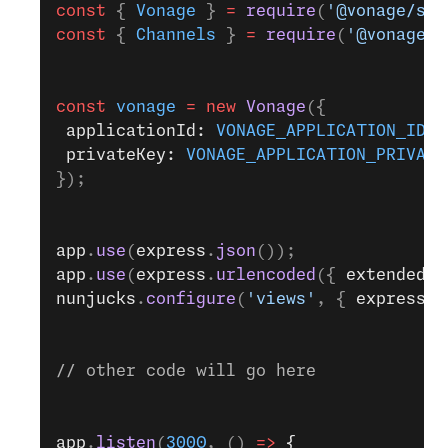
const
 { 
Vonage
 } 
=
 require
(
'@vonage/ser
const
 { 
Channels
 } 
=
 require
(
'@vonage/v
const
 vonage
 =
 new
 Vonage
({
 applicationId: 
VONAGE_APPLICATION_ID
,
 privateKey: 
VONAGE_APPLICATION_PRIVATE
});
app
.
use
(
express
.
json
());
app
.
use
(
express
.
urlencoded
({ 
extended: 
nunjucks
.
configure
(
'views'
, { 
express: 
// other code will go here
app
.
listen
(
3000
, () 
=>
 {