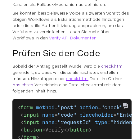
Kanälen als Fallback-Mechanismus definieren.
Sie könnten beispielsweise Voice als zweiten Schritt des
obigen Workflows als Eskalationsmethode hinzufügen
oder die stille Authentifizierung ausprobieren, um das
Verfahren zu vereinfachen. Lesen Sie mehr über
Workflows in den
Verify API-Dokumenten
.
Prüfen Sie den Code
Sobald der Antrag gestellt wurde, wird die
check.html
gerendert, so dass wir diese als nächstes erstellen
müssen.
Hinzufügen einer
check.html
Datei im Ordner
Ansichten
Verzeichnis eine Datei check.html mit dem
folgenden Inhalt hinzu:
<
form
 method
=
"post"
 action
=
"check"
>
 <
input
 name
=
"code"
 placeholder
=
"Enter 
 <
input
 name
=
"requestId"
 type
=
"hidden"
 
 <
button
>Verify</
button
>
</
form
>