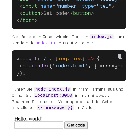
 <
input
 name
=
"number"
 type
=
"tel"
>
 <
button
>Get code</
button
>
</
form
>
Als nächstes müssen wir eine Route in
zum
index.js
Rendern der
index.html
Ansicht zu rendern:
app
.
get
(
'/'
, (
req
, 
res
) 
=>
 {
 res.
render
(
'index.html'
, { message: 
'H
}
);
Führen Sie
in Ihrem Terminal aus und
node index.js
öffnen Sie
in Ihrem Browser.
localhost:3000
Beachten Sie, dass die Meldung oben auf der Seite
anstelle der
im Code.
{{ message }}