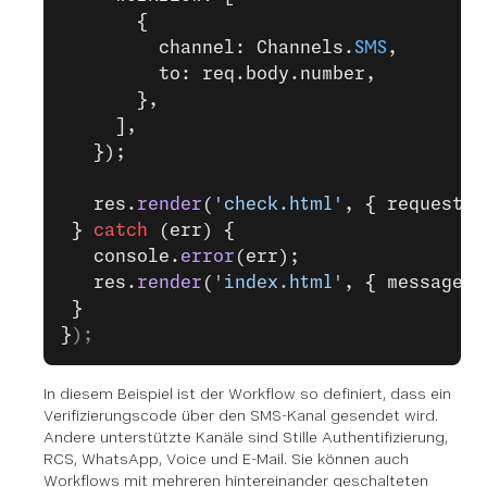
       {
         channel: Channels.
SMS
,
         to: req.body.number,
       },
     ],
   });
   res.
render
(
'check.html'
, { requestId
 } 
catch
 (err) {
   console.
error
(err);
   res.
render
(
'index.html'
, { message: 
 }
}
);
In diesem Beispiel ist der Workflow so definiert, dass ein
Verifizierungscode über den SMS-Kanal gesendet wird.
Andere unterstützte Kanäle sind Stille Authentifizierung,
RCS, WhatsApp, Voice und E-Mail. Sie können auch
Workflows mit mehreren hintereinander geschalteten