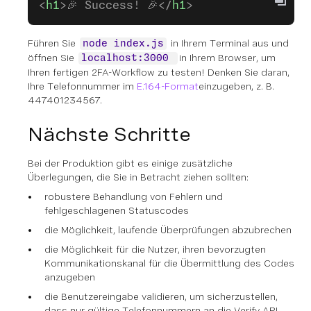
<
h1
>🎉 Success! 🎉</
h1
>
Führen Sie
in Ihrem Terminal aus und
node index.js
öffnen Sie
in Ihrem Browser, um
localhost:3000
Ihren fertigen 2FA-Workflow zu testen! Denken Sie daran,
Ihre Telefonnummer im
E.164-Format
einzugeben, z. B.
447401234567.
Nächste Schritte
Bei der Produktion gibt es einige zusätzliche
Überlegungen, die Sie in Betracht ziehen sollten:
robustere Behandlung von Fehlern und
fehlgeschlagenen Statuscodes
die Möglichkeit, laufende Überprüfungen abzubrechen
die Möglichkeit für die Nutzer, ihren bevorzugten
Kommunikationskanal für die Übermittlung des Codes
anzugeben
die Benutzereingabe validieren, um sicherzustellen,
dass nur gültige Telefonnummern an die Verify API