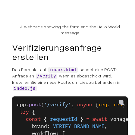
A webpage showing the form and the Hello World
message
Verifizierungsanfrage
erstellen
Das Formular auf
sendet eine POST-
index.html
Anfrage an
wenn es abgeschickt wird.
/verify
Erstellen Sie eine neue Route, um dies zu behandeln in
:
index.js
app
.
post
(
'/verify'
, 
async
 (
req
, 
res
) 
=>
 try
 {
   const
 { 
requestId
 } 
=
 await
 vonage.v
     brand: 
VERIFY_BRAND_NAME
,
     workflow: [