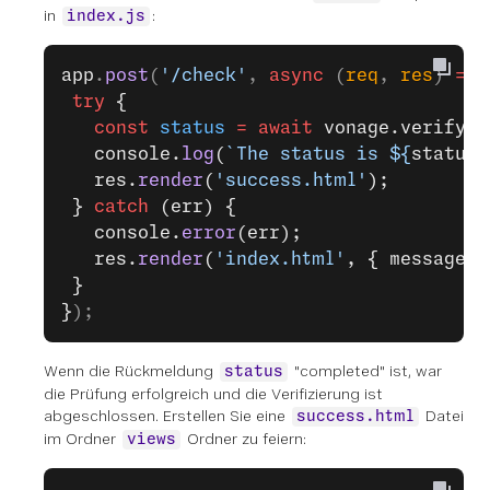
in
:
index.js
app
.
post
(
'/check'
, 
async
 (
req
, 
res
) 
=>
 
 try
 {
   const
 status
 =
 await
 vonage.verify2.
   console.
log
(
`The status is ${
status
}
   res.
render
(
'success.html'
);
 } 
catch
 (err) {
   console.
error
(err);
   res.
render
(
'index.html'
, { message: 
 }
}
);
Wenn die Rückmeldung
"completed" ist, war
status
die Prüfung erfolgreich und die Verifizierung ist
abgeschlossen.
Erstellen Sie eine
Datei
success.html
im Ordner
Ordner zu feiern:
views