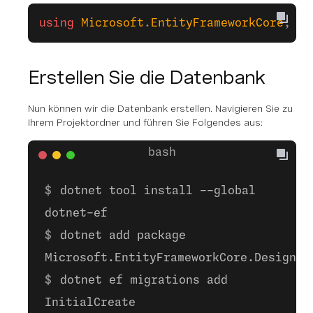
using
 Microsoft
.
EntityFrameworkCore
;
Erstellen Sie die Datenbank
Nun können wir die Datenbank erstellen. Navigieren Sie zu
Ihrem Projektordner und führen Sie Folgendes aus:
dotnet tool install --global
dotnet-ef
dotnet add package
Microsoft.EntityFrameworkCore.Design
dotnet ef migrations add
InitialCreate