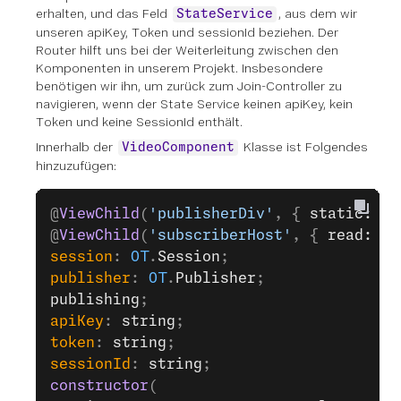
erhalten, und das Feld
, aus dem wir
StateService
unseren apiKey, Token und sessionId beziehen. Der
Router hilft uns bei der Weiterleitung zwischen den
Komponenten in unserem Projekt. Insbesondere
benötigen wir ihn, um zurück zum Join-Controller zu
navigieren, wenn der State Service keinen apiKey, kein
Token und keine SessionId enthält.
Innerhalb der
Klasse ist Folgendes
VideoComponent
hinzuzufügen:
@
ViewChild
(
'publisherDiv'
, { 
static: 
fa
@
ViewChild
(
'subscriberHost'
, { 
read: Vi
session
: 
OT
.
Session
;
publisher
: 
OT
.
Publisher
;
publishing
;
apiKey
: 
string
;
token
: 
string
;
sessionId
: 
string
;
constructor
(