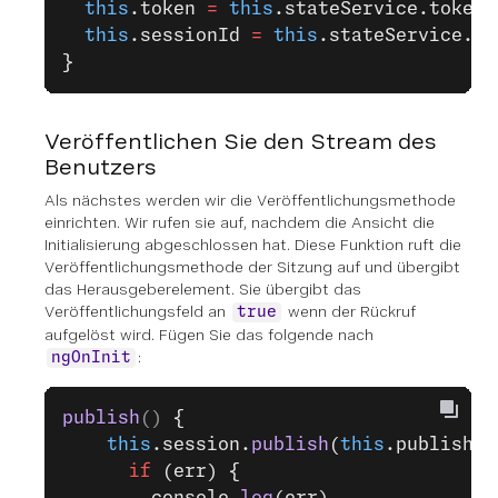
  this
.token 
=
 this
.stateService.token$
  this
.sessionId 
=
 this
.stateService.se
}
Veröffentlichen Sie den Stream des
Benutzers
Als nächstes werden wir die Veröffentlichungsmethode
einrichten. Wir rufen sie auf, nachdem die Ansicht die
Initialisierung abgeschlossen hat. Diese Funktion ruft die
Veröffentlichungsmethode der Sitzung auf und übergibt
das Herausgeberelement. Sie übergibt das
Veröffentlichungsfeld an
wenn der Rückruf
true
aufgelöst wird. Fügen Sie das folgende nach
:
ngOnInit
publish
() 
{
    this
.session.
publish
(
this
.publisher
      if
 (err) {
        console.
log
(err)