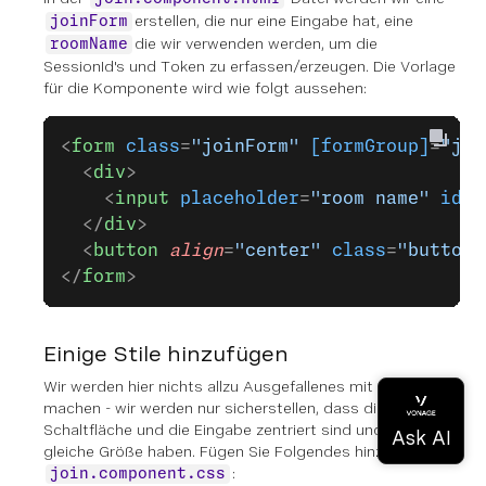
erstellen, die nur eine Eingabe hat, eine
joinForm
die wir verwenden werden, um die
roomName
SessionId's und Token zu erfassen/erzeugen. Die Vorlage
für die Komponente wird wie folgt aussehen:
<
form
 class
=
"joinForm"
 [formGroup]
=
"joi
  <
div
>
    <
input
 placeholder
=
"room name"
 id
=
"
  </
div
>
  <
button
 align
=
"center"
 class
=
"button"
</
form
>
Einige Stile hinzufügen
Wir werden hier nichts allzu Ausgefallenes mit den Stilen
machen - wir werden nur sicherstellen, dass die
Schaltfläche und die Eingabe zentriert sind und die
gleiche Größe haben. Fügen Sie Folgendes hinzu
:
join.component.css