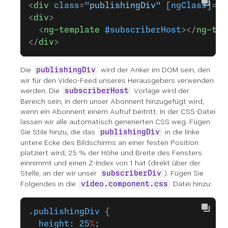
<
div
 class
=
"publishingDiv"
 [ngClass]
=
"{
<
div
>  
  <
ng-template
 #subscriberHost
></
ng-tem
</
div
>
Die
wird der Anker im DOM sein, den
publishingDiv
wir für den Video-Feed unseres Herausgebers verwenden
werden. Die
Vorlage wird der
subscriberHost
Bereich sein, in dem unser Abonnent hinzugefügt wird,
wenn ein Abonnent einem Aufruf beitritt. In der CSS-Datei
lassen wir alle automatisch generierten CSS weg. Fügen
Sie Stile hinzu, die das
in die linke
publishingDiv
untere Ecke des Bildschirms an einer festen Position
platziert wird, 25 % der Höhe und Breite des Fensters
einnimmt und einen Z-Index von 1 hat (direkt über der
Stelle, an der wir unser
). Fügen Sie
subscriberDiv
Folgendes in die
Datei hinzu:
video.component.css
.publishingDiv
 {
  height
: 
25
%
;