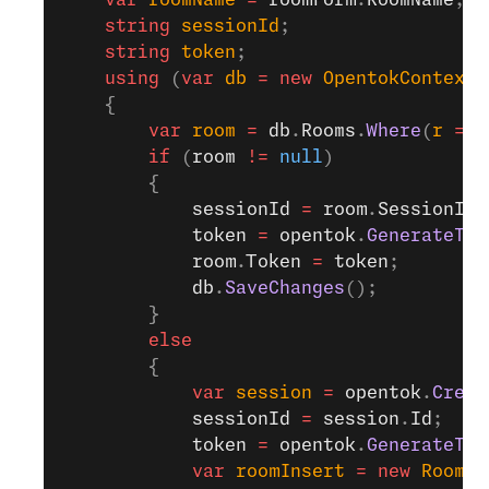
    var
 roomName
 =
 roomForm
.
RoomName
;
    string
 sessionId
;
    string
 token
;
    using
 (
var
 db
 =
 new
 OpentokContext
(
    {
        var
 room
 =
 db
.
Rooms
.
Where
(
r
 =>
 
        if
 (
room
 !=
 null
)
        {
            sessionId
 =
 room
.
SessionId
;
            token
 =
 opentok
.
GenerateTok
            room
.
Token
 =
 token
;
            db
.
SaveChanges
();
        }
        else
        {
            var
 session
 =
 opentok
.
Creat
            sessionId
 =
 session
.
Id
;
            token
 =
 opentok
.
GenerateTok
            var
 roomInsert
 =
 new
 Room