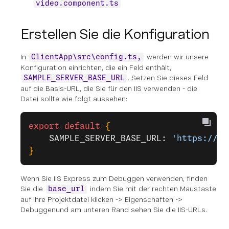
video.component.ts
Erstellen Sie die Konfiguration
In
werden wir unsere
ClientApp\src\config.ts,
Konfiguration einrichten, die ein Feld enthält,
. Setzen Sie dieses Feld
SAMPLE_SERVER_BASE_URL
auf die Basis-URL, die Sie für den IIS verwenden - die
Datei sollte wie folgt aussehen:
export
 default
 {
    SAMPLE_SERVER_BASE_URL: 
'https://lo
}
Wenn Sie IIS Express zum Debuggen verwenden, finden
Sie die
indem Sie mit der rechten Maustaste
base_url
auf Ihre Projektdatei klicken ->
Eigenschaften
->
Debuggen
und am unteren Rand sehen Sie die IIS-URLs.