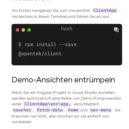
Als Erstes navigieren Sie zum Verzeichnis
ClientApp
Verzeichnis in Ihrem Terminal und führen Sie es aus:
npm install --save
@opentok/client
Demo-Ansichten entrümpeln
Wenn Sie ein Angular-Projekt in Visual Studio erstellen,
werden automatisch eine Reihe von Demo-Komponenten
unter
einschließlich
ClientApp\src\app,
,
,
und
. Wir
counter
fetch-data
home
nav-menu
brauchen sie nicht, also löschen wir sie einfach von
vornherein.