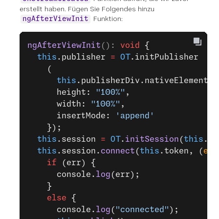
erstellt haben. Fügen Sie Folgendes hinzu
Funktion:
ngAfterViewInit
ngAfterViewInit
(): 
void
 {
  this
.publisher 
=
 OT
.initPublisher
    (
      this
.publisherDiv.nativeElement, 
      height: 
"100%"
,
      width: 
"100%"
,
      insertMode: 
'append'
    });
  this
.session 
=
 OT
.
initSession
(
this
.ap
  this
.session.
connect
(
this
.token, (
err
    if
 (err) {
      console.
log
(err);
    }
    else
 {
      console.
log
(
"connected"
);