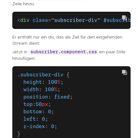
Zeile hinzu:
<
div
 class
=
"subscriber-div"
 #subscriber
Er enthält nur ein div, das als Ziel für den eingehenden
Stream dient.
Jetzt in
ein paar Stile
subscriber.component.css
hinzufügen:
.subscriber-div
 {
  height
: 
100
%
;
  width
: 
100
%
;
  position
: 
fixed
;
  top
:
50
px
;
  bottom
: 
0
;
  left
: 
0
;
  z-index
: 
0
;
}