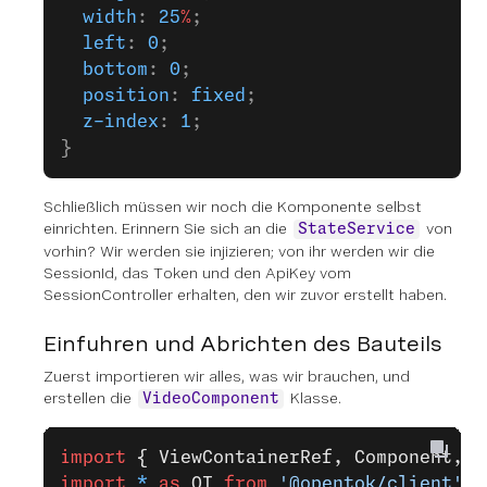
  width
: 
25
%
;
  left
: 
0
;
  bottom
: 
0
;
  position
: 
fixed
;
  z-index
: 
1
;
}
Schließlich müssen wir noch die Komponente selbst
einrichten. Erinnern Sie sich an die
von
StateService
vorhin? Wir werden sie injizieren; von ihr werden wir die
SessionId, das Token und den ApiKey vom
SessionController erhalten, den wir zuvor erstellt haben.
Einfuhren und Abrichten des Bauteils
Zuerst importieren wir alles, was wir brauchen, und
erstellen die
Klasse.
VideoComponent
import
 { ViewContainerRef, Component, E
import
 *
 as
 OT
 from
 '@opentok/client'
;