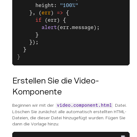
      height: 
"100%"
    }, (
err
) 
=>
 {
      if
 (err) {
        alert
(err.message);
      }
    });
  }
}
Erstellen Sie die Video-
Komponente
Beginnen wir mit der
Datei.
video.component.html
Löschen Sie zunächst alle automatisch erstellten HTML-
Dateien, die dieser Datei hinzugefügt wurden. Fügen Sie
dann die Vorlage hinzu: