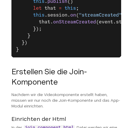
      this
.
publish
()
      let
 that 
=
 this
;
      this
.session.
on
(
"streamCreated"
, 
        that.
onStreamCreated
(event.stre
      });
    }
  })
}
Erstellen Sie die Join-
Komponente
Nachdem wir die Videokomponente erstellt haben,
müssen wir nur noch die Join-Komponente und das App-
Modul einrichten.
Einrichten der Html
In der
Datei werden wir eine
join.component.html