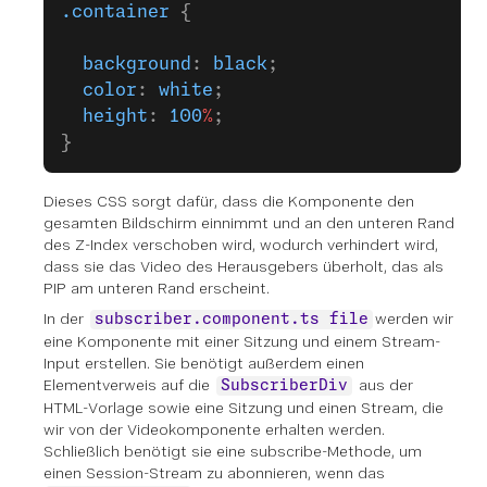
.container
 {
  background
: 
black
;
  color
: 
white
;
  height
: 
100
%
;
}
Dieses CSS sorgt dafür, dass die Komponente den
gesamten Bildschirm einnimmt und an den unteren Rand
des Z-Index verschoben wird, wodurch verhindert wird,
dass sie das Video des Herausgebers überholt, das als
PIP am unteren Rand erscheint.
In der
werden wir
subscriber.component.ts file
eine Komponente mit einer Sitzung und einem Stream-
Input erstellen. Sie benötigt außerdem einen
Elementverweis auf die
aus der
SubscriberDiv
HTML-Vorlage sowie eine Sitzung und einen Stream, die
wir von der Videokomponente erhalten werden.
Schließlich benötigt sie eine subscribe-Methode, um
einen Session-Stream zu abonnieren, wenn das