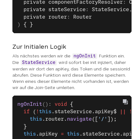
  private
 componentFactoryResolver
: 
Com
  private
 stateService
: 
StateService
,
  private
 router
: 
Router
) 
{ }
Zur Initialen Logik
Als nächstes werden wir die
Funktion ein.
ngOnInit
Die
wird sofort bei init injiziert, daher
StateService
werden wir dort den apiKey, das Token und die sessionId
abrufen. Diese Funktion wird diese Elemente speichern.
Wenn eines dieser Elemente nicht vorhanden ist, werden
wir auf die Join-Seite umleiten.
ngOnInit
(): 
void
 {
  if
 (
!
this
.stateService.apiKey$ 
||
 !
th
    this
.router.
navigate
([
'/'
]);
  }
  this
.apiKey 
=
 this
.stateService.apiKe