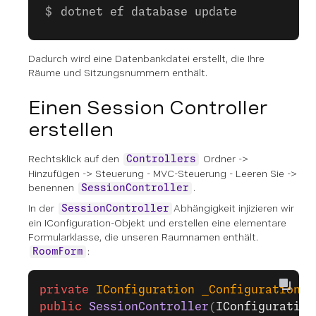
dotnet ef database update
Dadurch wird eine Datenbankdatei erstellt, die Ihre
Räume und Sitzungsnummern enthält.
Einen Session Controller
erstellen
Rechtsklick auf den
Ordner ->
Controllers
Hinzufügen
->
Steuerung
-
MVC-Steuerung
-
Leeren Sie
->
benennen
.
SessionController
In der
Abhängigkeit injizieren wir
SessionController
ein IConfiguration-Objekt und erstellen eine elementare
Formularklasse, die unseren Raumnamen enthält.
:
RoomForm
private
 IConfiguration
 _Configuration
;
public
 SessionController
(
IConfiguration