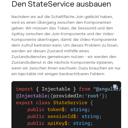
Den StateService ausbauen
Nachdem wir auf die Schaltfläche Join geklickt haben,
wird es einen Übergang zwischen den Komponenten
geben. Wir müssen das Token, die SessionId und den
ApiKey zwischen der Join-Komponente und der Video-
Komponente übertragen, damit die Video-Komponente
dem Aufruf beitreten kann. Um dieses Problem zu lösen,
werden wir diesen Zustand mithilfe eines
Zustandsdienstes gemeinsam nutzen - wir werden den
Zustandsdienst in die nächste Komponente injizieren,
wenn wir zwischen ihnen wechseln. Dazu brauchen wir nur
ein Injectable mit einigen beobachtbaren Feldern:
import
 { Injectable }
 from
 "@angular/co
@
Injectable
({
providedIn:
'root'
})
export
 class
 StateService
 {
    public
 token$
:
 string
;
    public
 sessionId$
:
 string
;
    public
 apiKey$
:
 string
;