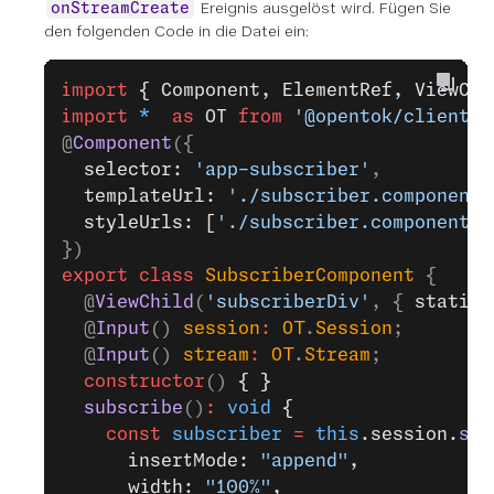
Ereignis ausgelöst wird. Fügen Sie
onStreamCreate
den folgenden Code in die Datei ein:
import
 { Component, ElementRef, ViewChi
import
 *
  as
 OT
 from
 '@opentok/client'
;
@
Component
({
  selector: 
'app-subscriber'
,
  templateUrl: 
'./subscriber.component.
  styleUrls: [
'./subscriber.component.c
})
export
 class
 SubscriberComponent
 {
  @
ViewChild
(
'subscriberDiv'
, { 
static:
  @
Input
() 
session
:
 OT
.
Session
;
  @
Input
() 
stream
:
 OT
.
Stream
;
  constructor
() 
{ }
  subscribe
()
:
 void
 {
    const
 subscriber
 =
 this
.session.
sub
      insertMode: 
"append"
,
      width: 
"100%"
,