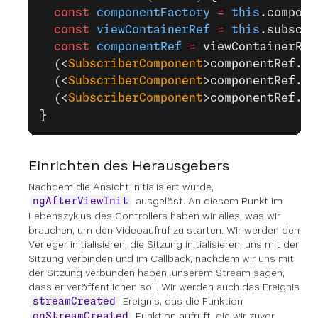
  const
 componentFactory
 =
 this
.compone
  const
 viewContainerRef
 =
 this
.subscri
  const
 componentRef
 =
 viewContainerRef
  (<
SubscriberComponent
>componentRef.in
  (<
SubscriberComponent
>componentRef.in
  (<
SubscriberComponent
>componentRef.in
}
Einrichten des Herausgebers
Nachdem die Ansicht initialisiert wurde,
ausgelöst. An diesem Punkt im
ngAfterViewInit
Lebenszyklus des Controllers haben wir alles, was wir
brauchen, um den Videoaufruf zu starten. Wir werden den
Verleger initialisieren, die Sitzung initialisieren, uns mit der
Sitzung verbinden und im Callback, nachdem wir uns mit
der Sitzung verbunden haben, unserem Stream sagen,
dass er veröffentlichen soll. Wir werden auch das Ereignis
Ereignis, das die Funktion
streamCreated
Funktion aufruft, die wir zuvor
onStreamCreated