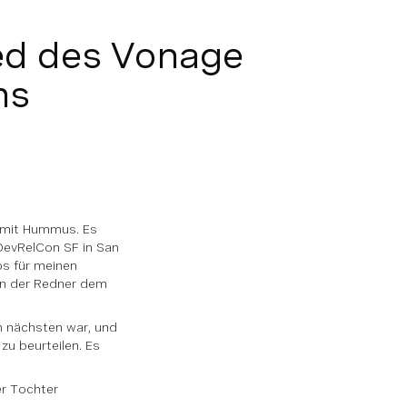
ied des Vonage
ms
, mit Hummus. Es
 DevRelCon SF in San
ös für meinen
en der Redner dem
m nächsten war, und
zu beurteilen. Es
er Tochter