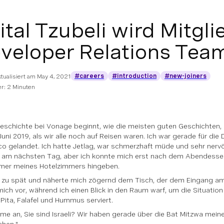
ital Tzubeli wird Mitgl
veloper Relations Tea
#careers
#introduction
#new-joiners
ktualisiert am
May 4, 2021
r: 2 Minuten
eschichte bei Vonage beginnt, wie die meisten guten Geschichten
Juni 2019, als wir alle noch auf Reisen waren. Ich war gerade für die
co gelandet. Ich hatte Jetlag, war schmerzhaft müde und sehr nerv
 am nächsten Tag, aber ich konnte mich erst nach dem Abendess
mer meines Hotelzimmers hingeben.
 zu spät und näherte mich zögernd dem Tisch, der dem Eingang a
mich vor, während ich einen Blick in den Raum warf, um die Situation 
Pita, Falafel und Hummus serviert.
hme an, Sie sind Israeli? Wir haben gerade über die Bat Mitzwa mein