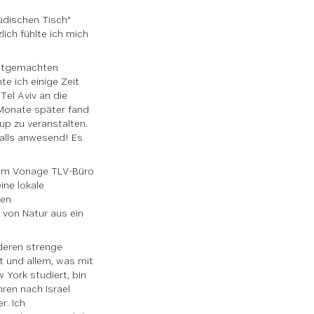
Jüdischen Tisch"
lich fühlte ich mich
bstgemachten
e ich einige Zeit
Tel Aviv an die
 Monate später fand
up zu veranstalten.
falls anwesend! Es
h im Vonage TLV-Büro
ine lokale
nen
 von Natur aus ein
 deren strenge
t und allem, was mit
 York studiert, bin
ren nach Israel
r. Ich