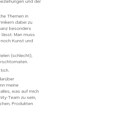
rbeziehungen und der
sche Themen in
hnikern dabei zu
. Ganz besonders
n lässt: Man muss
ur noch Kunst und
ielen (schlecht),
Kirschtomaten.
tich.
 darüber
enn meine
alles, was auf mich
nity-Team zu sein,
chen, Produkten