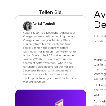
Av
Teilen Sie:
De
Avital Tzubeli
Avital Tzubeli is a Developer Advocate at
Zuletzt a
Vonage, where she’ll be building the local
Vonage community in Tel Aviv. She’s
Lesedaue
originally from Miami Beach, and first
spoke Spanish and Hebrew, before
learning all her English from Harry Potter
books. She studied CS and wrote some
Java in NYC, then moved to Tel Aviv in
Meine G
search of better weather… where she
war im 
fortunately also discovered the world of
Francis
Developer Relations. Avital considers
Vortrag
herself a storyteller, and loves the
challenge of turning technical content into
Schlum
magical fairytales.
Ich kam
stellte 
wurden 
"Ich ne