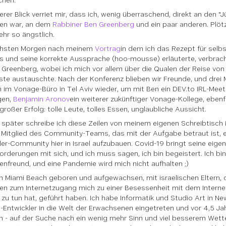
hen."
erer Blick verriet mir, dass ich, wenig überraschend, direkt an den "
en war, an dem
Rabbiner Ben Greenberg
und ein paar anderen. Plötz
ehr so ängstlich.
hsten Morgen nach meinem
Vortrag
in dem ich das Rezept für sel
und seine korrekte Aussprache (hoo-mousse) erläuterte, verbracht
 Greenberg, wobei ich mich vor allem über die Qualen der Reise von 
te austauschte. Nach der Konferenz blieben wir Freunde, und drei
h im Vonage-Büro in Tel Aviv wieder, um mit Ben ein DEV.to IRL-Meet
gen,
Benjamin Aronov
ein weiterer zukünftiger Vonage-Kollege, eben
großer Erfolg: tolle Leute, tolles Essen, unglaubliche Aussicht.
r später schreibe ich diese Zeilen von meinem eigenen Schreibtisc
s Mitglied des Community-Teams, das mit der Aufgabe betraut ist, e
ler-Community hier in Israel aufzubauen. Covid-19 bringt seine eige
orderungen mit sich, und ich muss sagen, ich bin begeistert. Ich bin
nfreund, und eine Pandemie wird mich nicht aufhalten ;)
 in Miami Beach geboren und aufgewachsen, mit israelischen Eltern,
en zum Internetzugang mich zu einer Besessenheit mit dem Interne
 zu tun hat, geführt haben. Ich habe Informatik und Studio Art in New
a-Entwickler in die Welt der Erwachsenen eingetreten und vor 4,5 Jah
 - auf der Suche nach ein wenig mehr Sinn und viel besserem Wette