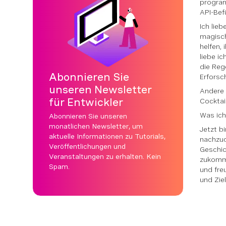
program
API-Bef
Ich lie
magisch
helfen,
liebe i
die Reg
Abonnieren Sie
Erforsc
unseren Newsletter
Andere D
für Entwickler
Cocktai
Was ich
Abonnieren Sie unseren
monatlichen Newsletter, um
Jetzt bi
aktuelle Informationen zu Tutorials,
nachzud
Veröffentlichungen und
Geschic
Veranstaltungen zu erhalten. Kein
zukommt
Spam.
und fre
und Ziel