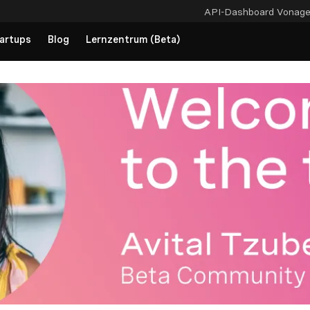
API-Dashboard
Vonag
artups
Blog
Lernzentrum (Beta)