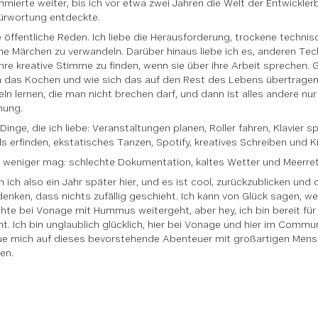
mierte weiter, bis ich vor etwa zwei Jahren die Welt der Entwickle
ürwortung entdeckte.
be öffentliche Reden. Ich liebe die Herausforderung, trockene techni
e Märchen zu verwandeln. Darüber hinaus liebe ich es, anderen Tec
 ihre kreative Stimme zu finden, wenn sie über ihre Arbeit sprechen
ch das Kochen und wie sich das auf den Rest des Lebens übertrage
eln lernen, die man nicht brechen darf, und dann ist alles andere n
hung.
inge, die ich liebe: Veranstaltungen planen, Roller fahren, Klavier sp
ls erfinden, ekstatisches Tanzen, Spotify, kreatives Schreiben und 
 weniger mag: schlechte Dokumentation, kaltes Wetter und Meerret
n ich also ein Jahr später hier, und es ist cool, zurückzublicken und
enken, dass nichts zufällig geschieht. Ich kann von Glück sagen, w
hte bei Vonage mit Hummus weitergeht, aber hey, ich bin bereit für 
. Ich bin unglaublich glücklich, hier bei Vonage und hier im Commu
ue mich auf dieses bevorstehende Abenteuer mit großartigen Mens
en.