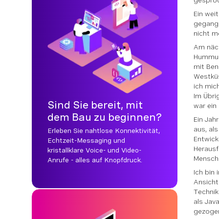
gesproc
Ein weit
gegang
nicht m
Am näc
Hummus 
mit Ben
Westküs
ich mic
Im Übri
Sind Sie bereit, mit
war ein 
dem Bau zu beginnen?
Ein Jah
aus, al
Erleben Sie nahtlose Konnektivität,
Entwick
Echtzeit-Messaging und
Herausf
kristallklare Voice- und Video-
Mensche
Anrufe - alles auf Knopfdruck.
Ich bin
Ansicht
Technik
als Jav
gezogen