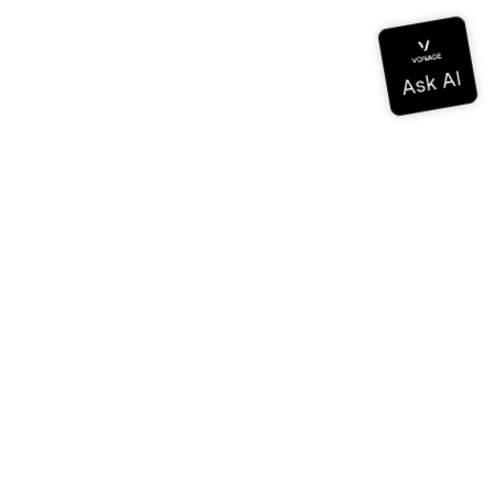
Dokumentation
Dokumentation
Vonage Business Cloud
Vonage Kontaktzentrum
Technische Referenzen
Dokumentation
SDK & Werkzeuge
Gemeinschaft