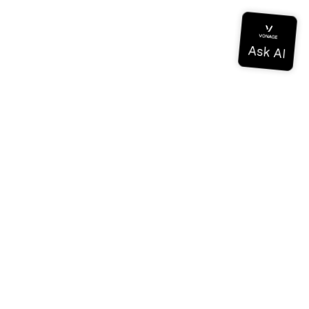
Dokumentation
Dokumentation
Vonage Business Cloud
Vonage Kontaktzentrum
Technische Referenzen
Dokumentation
SDK & Werkzeuge
Gemeinschaft