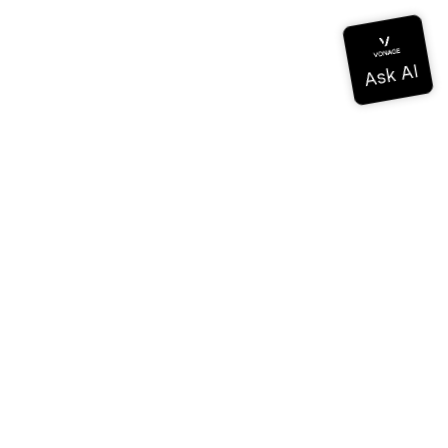
Dokumentation
Dokumentation
Vonage Business Cloud
Vonage Kontaktzentrum
Technische Referenzen
Dokumentation
SDK & Werkzeuge
Gemeinschaft