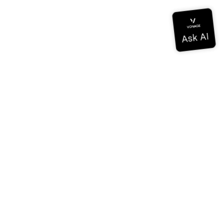
Dokumentation
Dokumentation
Vonage Business Cloud
Vonage Kontaktzentrum
Technische Referenzen
Dokumentation
SDK & Werkzeuge
Gemeinschaft