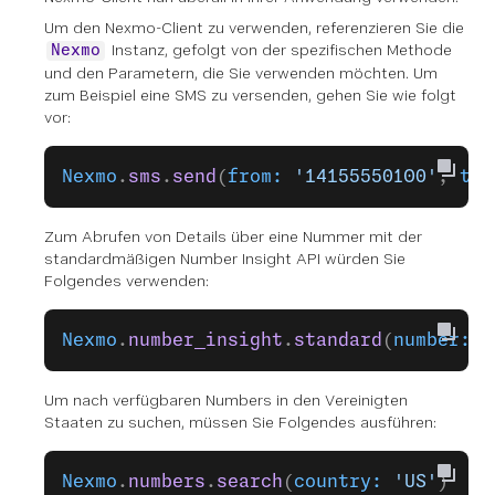
Um den Nexmo-Client zu verwenden, referenzieren Sie die
Instanz, gefolgt von der spezifischen Methode
Nexmo
und den Parametern, die Sie verwenden möchten. Um
zum Beispiel eine SMS zu versenden, gehen Sie wie folgt
vor:
Nexmo
.
sms
.
send
(
from:
 '14155550100'
, 
to:
Zum Abrufen von Details über eine Nummer mit der
standardmäßigen Number Insight API würden Sie
Folgendes verwenden:
Nexmo
.
number_insight
.
standard
(
number:
 '
Um nach verfügbaren Numbers in den Vereinigten
Staaten zu suchen, müssen Sie Folgendes ausführen:
Nexmo
.
numbers
.
search
(
country:
 'US'
)