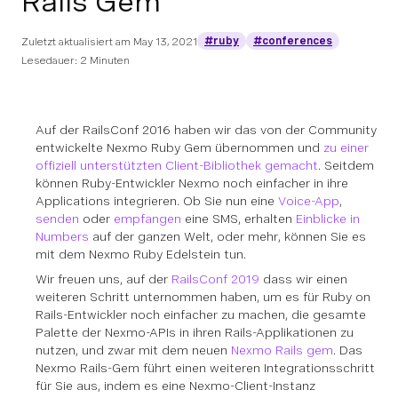
Rails Gem
#ruby
#conferences
Zuletzt aktualisiert am
May 13, 2021
Lesedauer: 2 Minuten
Auf der RailsConf 2016 haben wir das von der Community
entwickelte Nexmo Ruby Gem übernommen und
zu einer
offiziell unterstützten Client-Bibliothek gemacht
. Seitdem
können Ruby-Entwickler Nexmo noch einfacher in ihre
Applications integrieren. Ob Sie nun eine
Voice-App
,
senden
oder
empfangen
eine SMS, erhalten
Einblicke in
Numbers
auf der ganzen Welt, oder mehr, können Sie es
mit dem Nexmo Ruby Edelstein tun.
Wir freuen uns, auf der
RailsConf 2019
dass wir einen
weiteren Schritt unternommen haben, um es für Ruby on
Rails-Entwickler noch einfacher zu machen, die gesamte
Palette der Nexmo-APIs in ihren Rails-Applikationen zu
nutzen, und zwar mit dem neuen
Nexmo Rails gem
. Das
Nexmo Rails-Gem führt einen weiteren Integrationsschritt
für Sie aus, indem es eine Nexmo-Client-Instanz