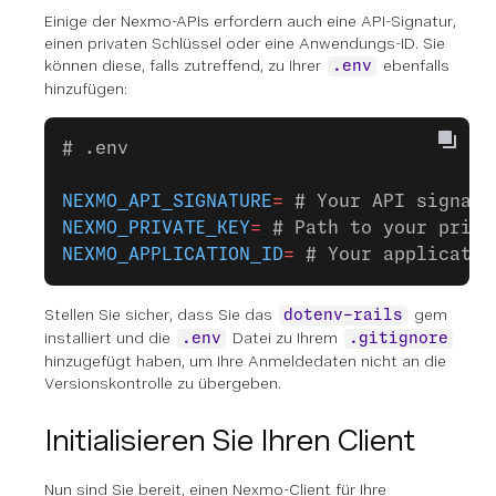
Einige der Nexmo-APIs erfordern auch eine API-Signatur,
einen privaten Schlüssel oder eine Anwendungs-ID. Sie
können diese, falls zutreffend, zu Ihrer
ebenfalls
.env
hinzufügen:
# .env
NEXMO_API_SIGNATURE
=
 # Your API signatu
NEXMO_PRIVATE_KEY
=
 # Path to your priva
NEXMO_APPLICATION_ID
=
 # Your applicatio
Stellen Sie sicher, dass Sie das
gem
dotenv-rails
installiert und die
Datei zu Ihrem
.env
.gitignore
hinzugefügt haben, um Ihre Anmeldedaten nicht an die
Versionskontrolle zu übergeben.
Initialisieren Sie Ihren Client
Nun sind Sie bereit, einen Nexmo-Client für Ihre