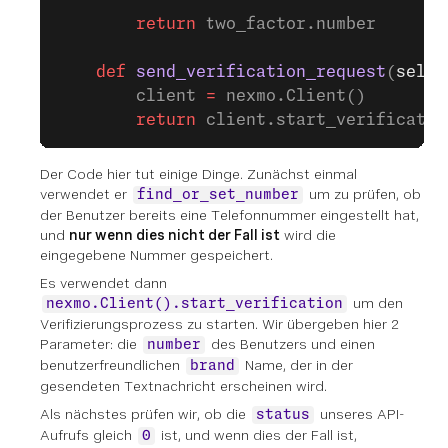
        return
 two_factor.number
    def
 send_verification_request
(
self
,
        client 
=
 nexmo.Client()
        return
 client.start_verificatio
Der Code hier tut einige Dinge. Zunächst einmal
verwendet er
um zu prüfen, ob
find_or_set_number
der Benutzer bereits eine Telefonnummer eingestellt hat,
und
nur wenn dies nicht der Fall ist
wird die
eingegebene Nummer gespeichert.
Es verwendet dann
um den
nexmo.Client().start_verification
Verifizierungsprozess zu starten. Wir übergeben hier 2
Parameter: die
des Benutzers und einen
number
benutzerfreundlichen
Name, der in der
brand
gesendeten Textnachricht erscheinen wird.
Als nächstes prüfen wir, ob die
unseres API-
status
Aufrufs gleich
ist, und wenn dies der Fall ist,
0