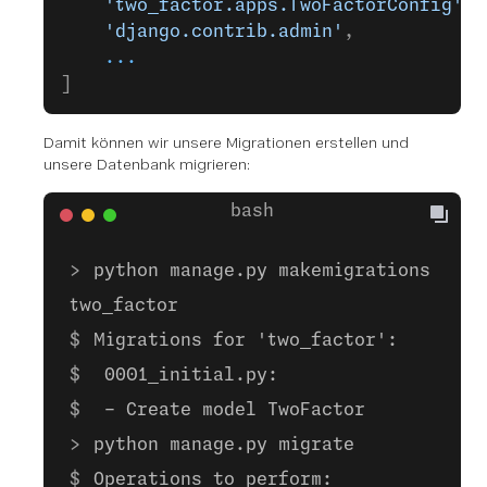
    'two_factor.apps.TwoFactorConfig'
,
    'django.contrib.admin'
,
    ...
]
Damit können wir unsere Migrationen erstellen und
unsere Datenbank migrieren:
python manage.py makemigrations
two_factor
Migrations for 'two_factor':
0001_initial.py:
- Create model TwoFactor
python manage.py migrate
Operations to perform: