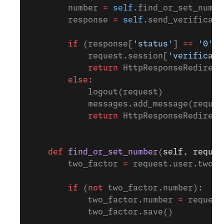
        number 
=
 self
.find_or_set_numbe
        response 
=
 self
.send_verificati
        if
 (response[
'status'
] 
==
 '0'
):
            request.session[
'verificati
            return
 HttpResponseRedirect
        else
:
            logout(request)
            messages.add_message(reques
            return
 HttpResponseRedirect
    def
 find_or_set_number
(
self
, 
reques
        two_factor 
=
 request.user.twofa
        if
 (
not
 two_factor.number):
            two_factor.number 
=
 request
            two_factor.save()