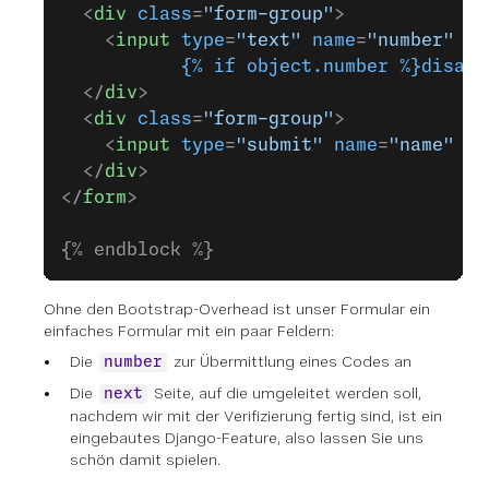
  <
div
 class
=
"form-group"
>
    <
input
 type
=
"text"
 name
=
"number"
 va
           {%
 if
 object.number
 %}disabl
  </
div
>
  <
div
 class
=
"form-group"
>
    <
input
 type
=
"submit"
 name
=
"name"
 va
  </
div
>
</
form
>
{% endblock %}
Ohne den Bootstrap-Overhead ist unser Formular ein
einfaches Formular mit ein paar Feldern:
Die
zur Übermittlung eines Codes an
number
Die
Seite, auf die umgeleitet werden soll,
next
nachdem wir mit der Verifizierung fertig sind, ist ein
eingebautes Django-Feature, also lassen Sie uns
schön damit spielen.