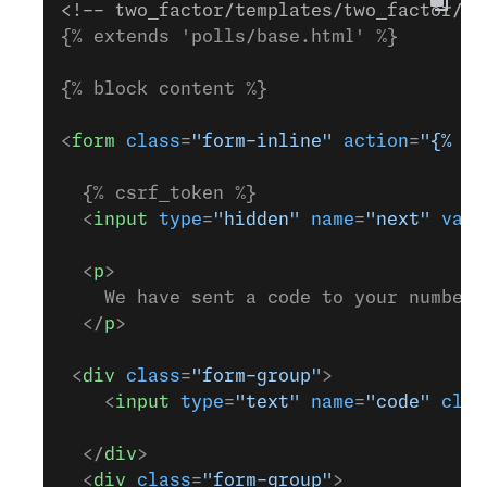
<!-- two_factor/templates/two_factor/ve
{% extends 'polls/base.html' %}
{% block content %}
<
form
 class
=
"form-inline"
 action
=
"{% ur
  {% csrf_token %}
  <
input
 type
=
"hidden"
 name
=
"next"
 valu
  <
p
>
    We have sent a code to your number.
  </
p
>
 <
div
 class
=
"form-group"
>
    <
input
 type
=
"text"
 name
=
"code"
 clas
  </
div
>
  <
div
 class
=
"form-group"
>