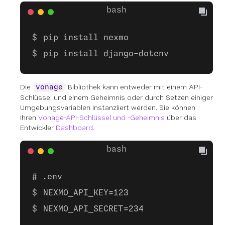
pip install nexmo
pip install django-dotenv
Die
Bibliothek kann entweder mit einem API-
vonage
Schlüssel und einem Geheimnis oder durch Setzen einiger
Umgebungsvariablen instanziiert werden. Sie können
Ihren
Vonage-API-Schlüssel und -Geheimnis
über das
Entwickler
Dashboard
.
# .env
NEXMO_API_KEY=123
NEXMO_API_SECRET=234