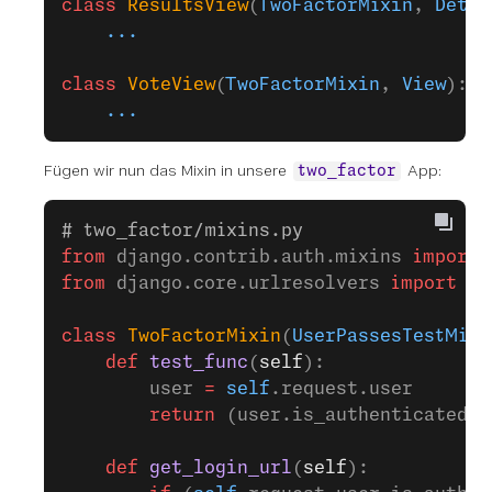
class
 ResultsView
(
TwoFactorMixin
, 
Detai
    ...
class
 VoteView
(
TwoFactorMixin
, 
View
):
    ...
Fügen wir nun das Mixin in unsere
App:
two_factor
# two_factor/mixins.py
from
 django.contrib.auth.mixins 
import
 
from
 django.core.urlresolvers 
import
 re
class
 TwoFactorMixin
(
UserPassesTestMixi
    def
 test_func
(
self
):
        user 
=
 self
.request.user
        return
 (user.is_authenticated 
a
    def
 get_login_url
(
self
):