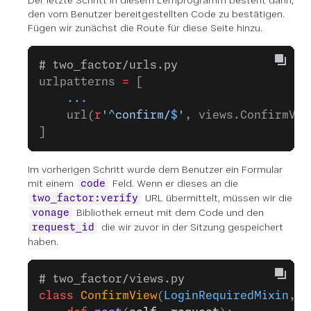
den vom Benutzer bereitgestellten Code zu bestätigen.
Fügen wir zunächst die Route für diese Seite hinzu.
# two_factor/urls.py
urlpatterns 
=
 [
    ...
    url(
r
'
^
confirm/
$
'
, views.ConfirmVie
]
Im vorherigen Schritt wurde dem Benutzer ein Formular
mit einem
Feld. Wenn er dieses an die
code
URL übermittelt, müssen wir die
two_factor:verify
Bibliothek erneut mit dem Code und den
vonage
die wir zuvor in der Sitzung gespeichert
request_id
haben.
# two_factor/views.py
class
 ConfirmView
(
LoginRequiredMixin
, 
V