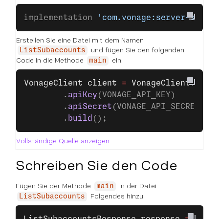
implementation 
'com.vonage:server-sdk:9
Erstellen Sie eine Datei mit dem Namen
und fügen Sie den folgenden
ListSubaccounts
Code in die Methode
ein:
main
VonageClient
 client
 =
 VonageClient
.
buil
		.
apiKey
(VONAGE_API_KEY)
		.
apiSecret
(VONAGE_API_SECRET)
		.
build
();
Vollständige Quelle anzeigen
Schreiben Sie den Code
Fügen Sie der Methode
in der Datei
main
Folgendes hinzu:
ListSubaccounts