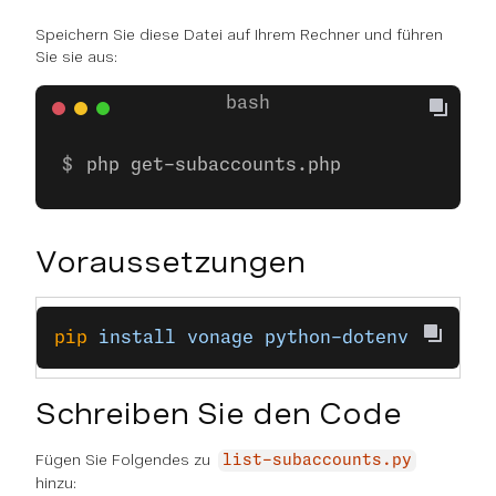
Speichern Sie diese Datei auf Ihrem Rechner und führen
Sie sie aus:
php get-subaccounts.php
Voraussetzungen
pip
 install
 vonage
 python-dotenv
Schreiben Sie den Code
Fügen Sie Folgendes zu
list-subaccounts.py
hinzu: