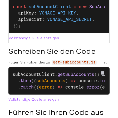
const
 subAccountClient
 =
 new
 SubAccount
  apiKey: 
VONAGE_API_KEY
,
  apiSecret: 
VONAGE_API_SECRET
,
});
Vollständige Quelle anzeigen
Schreiben Sie den Code
Fügen Sie Folgendes zu
hinzu:
get-subaccounts.js
subAccountClient
.
getSubAccounts
()
  .
then
((
subAccounts
) 
=>
 console
.
log
(
sub
  .
catch
((
error
) 
=>
 console
.
error
(
error
)
Vollständige Quelle anzeigen
Führen Sie Ihren Code aus