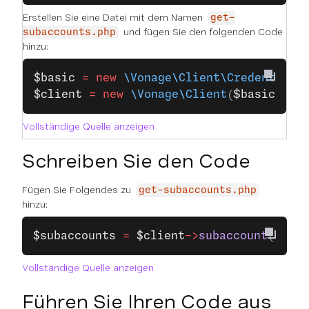
Erstellen Sie eine Datei mit dem Namen
get-
und fügen Sie den folgenden Code
subaccounts.php
hinzu:
$basic
 =
 new
 \Vonage\Client\Credentials
$client
 =
 new
 \Vonage\Client
(
$basic
);
Vollständige Quelle anzeigen
Schreiben Sie den Code
Fügen Sie Folgendes zu
get-subaccounts.php
hinzu:
$subaccounts
 =
 $client
->
subaccount
()
->
ge
Vollständige Quelle anzeigen
Führen Sie Ihren Code aus