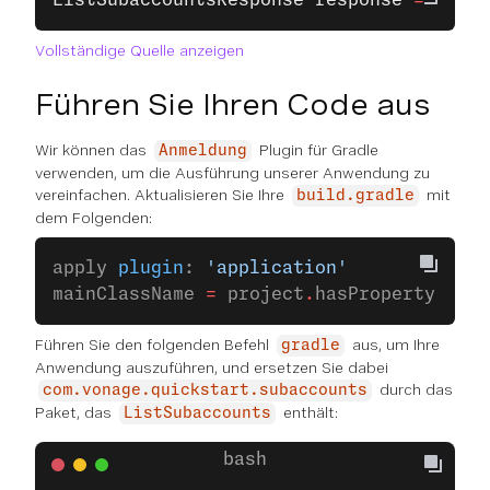
ListSubaccountsResponse
 response
 =
 clien
Vollständige Quelle anzeigen
Führen Sie Ihren Code aus
Wir können das
Plugin für Gradle
Anmeldung
verwenden, um die Ausführung unserer Anwendung zu
vereinfachen. Aktualisieren Sie Ihre
mit
build.gradle
dem Folgenden:
apply 
plugin
: 
'application'
mainClassName 
=
 project
.
hasProperty(
'mai
Führen Sie den folgenden Befehl
aus, um Ihre
gradle
Anwendung auszuführen, und ersetzen Sie dabei
durch das
com.vonage.quickstart.subaccounts
Paket, das
enthält:
ListSubaccounts