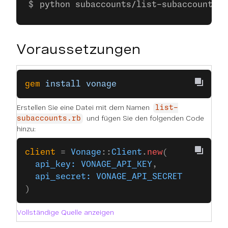
python subaccounts/list-subaccounts.p
Voraussetzungen
gem
 install
 vonage
Erstellen Sie eine Datei mit dem Namen
list-
und fügen Sie den folgenden Code
subaccounts.rb
hinzu:
client
 = 
Vonage
::
Client
.
new
(
  api_key:
 VONAGE_API_KEY
,
  api_secret:
 VONAGE_API_SECRET
)
Vollständige Quelle anzeigen