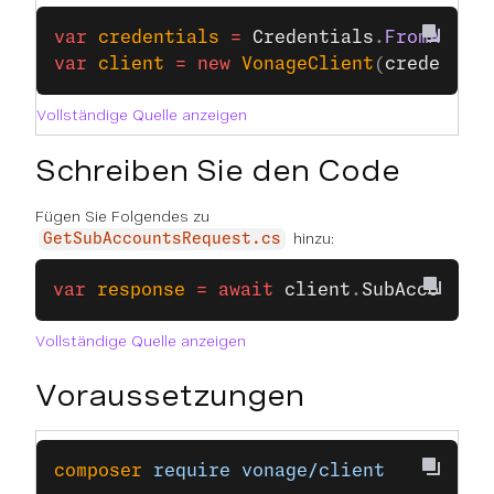
var
 credentials
 =
 Credentials
.
FromApiKe
var
 client
 =
 new
 VonageClient
(
credentia
Vollständige Quelle anzeigen
Schreiben Sie den Code
Fügen Sie Folgendes zu
hinzu:
GetSubAccountsRequest.cs
var
 response
 =
 await
 client
.
SubAccountsC
Vollständige Quelle anzeigen
Voraussetzungen
composer
 require
 vonage/client