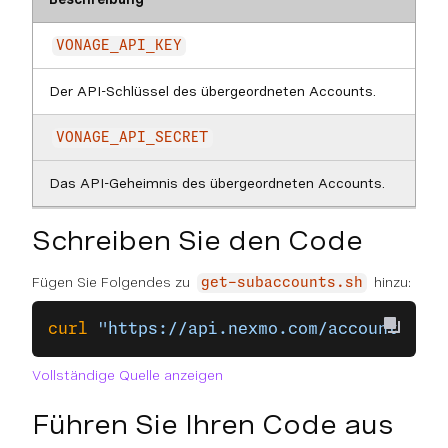
VONAGE_API_KEY
Der API-Schlüssel des übergeordneten Accounts.
VONAGE_API_SECRET
Das API-Geheimnis des übergeordneten Accounts.
Schreiben Sie den Code
Fügen Sie Folgendes zu
hinzu:
get-subaccounts.sh
curl
 "https://api.nexmo.com/accounts/
$VO
Vollständige Quelle anzeigen
Führen Sie Ihren Code aus