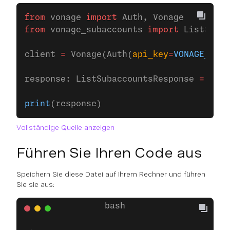
from
 vonage 
import
 Auth, Vonage
from
 vonage_subaccounts 
import
 ListSubac
client 
=
 Vonage(Auth(
api_key
=
VONAGE_API_
response: ListSubaccountsResponse 
=
 clie
print
(response)
Vollständige Quelle anzeigen
Führen Sie Ihren Code aus
Speichern Sie diese Datei auf Ihrem Rechner und führen
Sie sie aus: