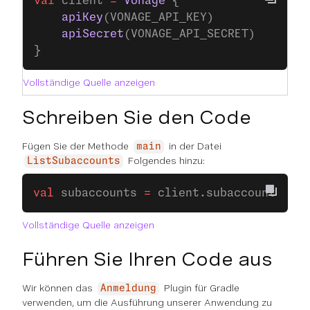
val
 client 
=
 Vonage
 {
    apiKey
(VONAGE_API_KEY)
    apiSecret
(VONAGE_API_SECRET)
}
Vollständige Quelle anzeigen
Schreiben Sie den Code
Fügen Sie der Methode
in der Datei
main
Folgendes hinzu:
ListSubaccounts
val
 subaccounts 
=
 client.subaccounts.
lis
Vollständige Quelle anzeigen
Führen Sie Ihren Code aus
Wir können das
Plugin für Gradle
Anmeldung
verwenden, um die Ausführung unserer Anwendung zu