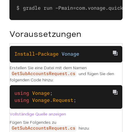
gradle run -Pmain=com.vonage.quicksta
Voraussetzungen
Install-Package
 Vonage
Erstellen Sie eine Datei mit dem Namen
und fügen Sie den
GetSubAccountsRequest.cs
folgenden Code hinzu:
using
 Vonage
;
using
 Vonage
.
Request
;
Vollständige Quelle anzeigen
Fügen Sie Folgendes zu
hinzu:
GetSubAccountsRequest.cs