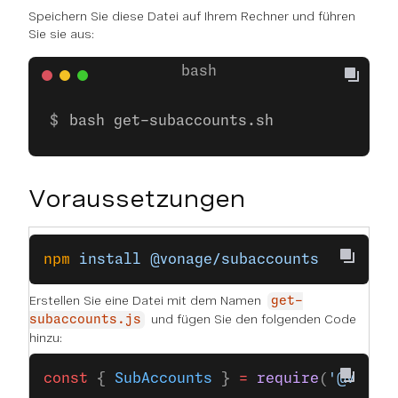
Speichern Sie diese Datei auf Ihrem Rechner und führen
Sie sie aus:
bash get-subaccounts.sh
Voraussetzungen
npm
 install
 @vonage/subaccounts
Erstellen Sie eine Datei mit dem Namen
get-
und fügen Sie den folgenden Code
subaccounts.js
hinzu:
const
 { 
SubAccounts
 } 
=
 require
(
'@vonag