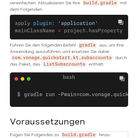
vereinfachen. Aktualisieren Sie Ihre
mit
build.gradle
dem Folgenden:
apply 
plugin
: 
'application'
mainClassName 
=
 project
.
hasProperty(
'mai
Führen Sie den folgenden Befehl
aus, um Ihre
gradle
Anwendung auszuführen, und ersetzen Sie dabei
durch
com.vonage.quickstart.kt.subaccounts
das Paket, das
enthält:
ListSubaccounts
gradle run -Pmain=com.vonage.quicksta
Voraussetzungen
Fügen Sie Folgendes zu
hinzu:
build.gradle