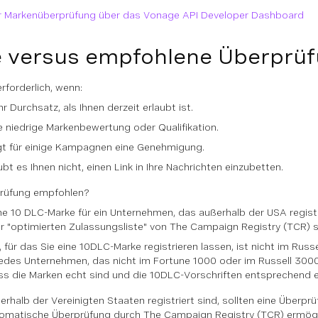
r Markenüberprüfung über das Vonage API Developer Dashboard
e versus empfohlene Überprü
rforderlich, wenn:
 Durchsatz, als Ihnen derzeit erlaubt ist.
ne niedrige Markenbewertung oder Qualifikation.
gt für einige Kampagnen eine Genehmigung.
ubt es Ihnen nicht, einen Link in Ihre Nachrichten einzubetten.
prüfung empfohlen?
ine 10 DLC-Marke für ein Unternehmen, das außerhalb der USA registri
der "optimierten Zulassungsliste" von The Campaign Registry (TCR) s
für das Sie eine 10DLC-Marke registrieren lassen, ist nicht im Russ
edes Unternehmen, das nicht im Fortune 1000 oder im Russell 3000 I
s die Marken echt sind und die 10DLC-Vorschriften entsprechend e
rhalb der Vereinigten Staaten registriert sind, sollten eine Überpr
utomatische Überprüfung durch The Campaign Registry (TCR) ermögl