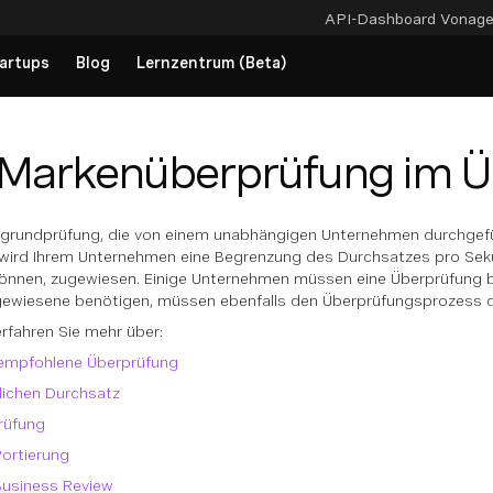
API-Dashboard
Vonag
artups
Blog
Lernzentrum (Beta)
Markenüberprüfung im Ü
tergrundprüfung, die von einem unabhängigen Unternehmen durchgef
 wird Ihrem Unternehmen eine Begrenzung des Durchsatzes pro Sekun
önnen, zugewiesen. Einige Unternehmen müssen eine Überprüfung bea
ewiesene benötigen, müssen ebenfalls den Überprüfungsprozess d
rfahren Sie mehr über:
 empfohlene Überprüfung
zlichen Durchsatz
rüfung
ortierung
Business Review