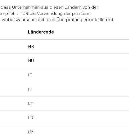
t, dass Unternehmen aus diesen Ländern von der
r empfiehlt TCR die Verwendung der primären
obei wahrscheinlich eine Überprüfung erforderlich ist.
Ländercode
HR
HU
IE
IT
LT
LU
LV