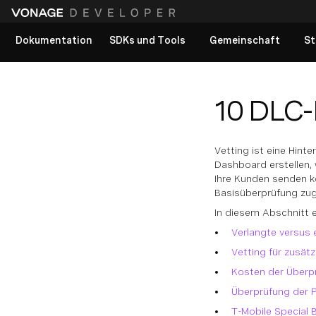
Dokumentation
SDKs und Tools
Gemeinschaft
St
Alle Dokumente anzeigen
10 DLC-
Vetting ist eine Hin
Dashboard erstellen,
Ihre Kunden senden k
Basisüberprüfung zug
In diesem Abschnitt e
Verlangte versus
Vetting für zusät
Kosten der Überp
Überprüfung der P
T-Mobile Special 