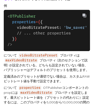
例
<
OTPublisher
  properties
={
{
    videoBitratePreset: 
'bw_saver'
,
    // ... other properties
  }
}
/>
について
プロパティは
videoBitratePreset
プロパティ (次のセクションで説
maxVideoBitrate
明) が設定されている。どちらも設定されていない場合、
パブリッシャーはデフォルトのプリセットを使用します。
定義済みのプリセットが適切でない場合は、カスタムRAW
ビットレート値を手動で設定できます。
について
OTPublisherコンポーネントの
properties
propには
プロパティを設定しま
maxVideoBitrate
す。最大ビットレート値を（プリセットの代わりに）設定
するには、このプロパティを5,000から10,000,000の間の