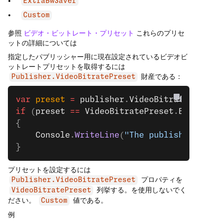
ExtraBwSaver
Custom
参照
ビデオ・ビットレート・プリセット
これらのプリセ
ットの詳細については
指定したパブリッシャー用に現在設定されているビデオビ
ットレートプリセットを取得するには
財産である：
Publisher.VideoBitratePreset
var
 preset
 =
 publisher
.
VideoBitratePreset
if
 (
preset
 ==
 VideoBitratePreset
.
BwSaver
)
{
    Console
.
WriteLine
(
"The publisher is u
}
プリセットを設定するには
プロパティを
Publisher.VideoBitratePreset
列挙する。を使用しないでく
VideoBitratePreset
ださい。
値である。
Custom
例