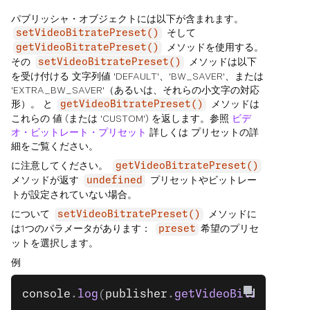
パブリッシャ・オブジェクトには以下が含まれます。
そして
setVideoBitratePreset()
メソッドを使用する。
getVideoBitratePreset()
その
メソッドは以下
setVideoBitratePreset()
を受け付ける 文字列値 'DEFAULT'、'BW_SAVER'、または
'EXTRA_BW_SAVER'（あるいは、それらの小文字の対応
形）。 と
メソッドは
getVideoBitratePreset()
これらの 値 (または 'CUSTOM') を返します。参照
ビデ
オ・ビットレート・プリセット
詳しくは プリセットの詳
細をご覧ください。
に注意してください。
getVideoBitratePreset()
メソッドが返す
プリセットやビットレー
undefined
トが設定されていない場合。
について
メソッドに
setVideoBitratePreset()
は1つのパラメータがあります：
希望のプリセ
preset
ットを選択します。
例
console
.
log
(
publisher
.
getVideoBitratePres