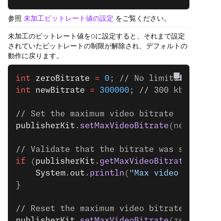
参照
未加工ビットレート値の設定
をご覧ください。
未加工のビットレート値を0に設定すると、それまで設定
されていたビットレートの制限が解除され、デフォルトの
動作に戻ります。
int
 zeroBitrate
 =
 0
; 
// No limitations
int
 newBitrate
 =
 300000
; 
// 300 kbps
// Set the maximum video bitrate
publisherKit
.
setMaxVideoBitrate
(newBitrat
// Validate that the bitrate was set corr
if
 (
publisherKit
.
getMaxVideoBitrate
() 
==
 
    System
.
out
.
println
(
"Max video bitrate
}
// Reset the maximum video bitrate to the
publisherKit
.
setMaxVideoBitrate
(zeroBitra