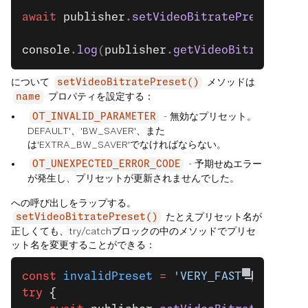
await
 publisher
.
setVideoBitratePreset
(
'BW
console
.
log
(
publisher
.
getVideoBitratePres
について
メソッドは
setVideoBitratePreset()
プロパティを設定する：
name
- 無効なプリセット。
OT_INVALID_PARAMETER
DEFAULT'、'BW_SAVER'、また
は'EXTRA_BW_SAVER'でなければならない。
- 予期せぬエラー
OT_UNEXPECTED_ERROR_CODE
が発生し、プリセットが更新されませんでした。
への呼び出しをラップする。
たとえプリセット名が
setVideoBitratePreset()
正しくても、try/catchブロックの中のメソッドでプリセ
ット名を変更することができる：
const
 invalidPreset
 =
 'VERY_FAST'
;
try
 {