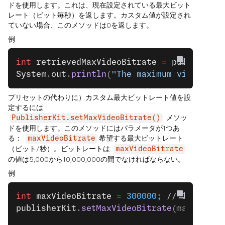
ドを使用します。これは、現在設定されている最大ビット
レート（ビット毎秒）を返します。カスタム値が設定され
ていない場合、このメソッドは0を返します。
例
int
 retrievedMaxVideoBitrate
 =
 publisherK
System
.
out
.
println
(
"The maximum video bit
プリセットの代わりに）カスタム最大ビットレート値を設
定するには
メソッ
PublisherKit.setMaxVideoBitrate()
ドを使用します。このメソッドにはパラメータが1つあ
る：
希望する最大ビットレート
maxVideoBitrate
（ビット/秒）。ビットレートは
maxVideoBitrate
の値は5,000から10,000,000の間でなければならない。
例
int
 maxVideoBitrate
 =
 300000
; 
// 300 kbps
publisherKit
.
setMaxVideoBitrate
(maxVideoB