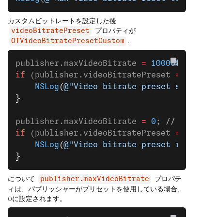
カスタムビットレートを設定した後
プロパティが
videoBitratePreset
.
OTVideoBitratePresetCustom
publisher.maxVideoBitrate 
=
 1000000
; 
// S
if
 (publisher.videoBitratePreset 
==
 OTVid
    NSLog
(
@"Video bitrate preset set to C
}
publisher.maxVideoBitrate 
=
 0
; 
// Reset b
if
 (publisher.videoBitratePreset 
==
 OTVid
    NSLog
(
@"Video bitrate preset reset to
}
について
プロパテ
publisher.maxVideoBitrate
ィは、パブリッシャーがプリセットを使用している場合、
0に設定されます。