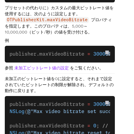
プリセットの代わりに）カスタムの最大ビットレート値を
使用するには、次のように設定します。
プロパティ
OTPublisherKit.maxVideoBitrate
を指定します。このプロパティは、5,000～
10,000,000（ビット/秒）の値を受け付ける。
例
publisher.maxVideoBitrate 
=
 300000
; 
// 30
参照
未加工ビットレート値の設定
をご覧ください。
未加工のビットレート値を0に設定すると、それまで設定
されていたビットレートの制限が解除され、デフォルトの
動作に戻ります。
publisher.maxVideoBitrate 
=
 300000
; 
// Se
NSLog
(
@"Max video bitrate set successfull
publisher.maxVideoBitrate 
=
 0
; 
// Reset t
NSLog
(
@"Max video bitrate reset to defaul