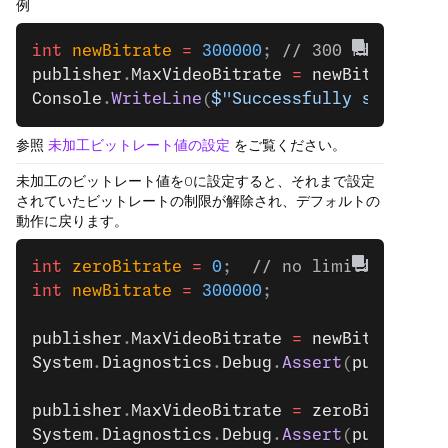
例
int
 newBitrate
 =
 300000
; 
// 300 kbps
publisher
.
MaxVideoBitrate
 =
 newBitrate
;
Console
.
WriteLine
(
$"Successfully set max 
参照
未加工ビットレート値の設定
をご覧ください。
未加工のビットレート値を0に設定すると、それまで設定
されていたビットレートの制限が解除され、デフォルトの
動作に戻ります。
int
 zeroBitrate
 =
 0
;  
// no limitations
int
 newBitrate
 =
 300000
;
publisher
.
MaxVideoBitrate
 =
 newBitrate
;
System
.
Diagnostics
.
Debug
.
Assert
(
publisher
publisher
.
MaxVideoBitrate
 =
 zeroBitrate
;
System
.
Diagnostics
.
Debug
.
Assert
(
publisher