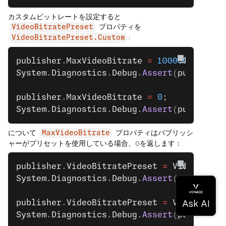
カスタムビットレートを設定すると
プロパティを
VideoBitratePreset
:
VideoBitratePreset.Custom
publisher
.
MaxVideoBitrate
 =
 1000000
; 
// 1
System
.
Diagnostics
.
Debug
.
Assert
(
publisher
publisher
.
MaxVideoBitrate
 =
 0
;
System
.
Diagnostics
.
Debug
.
Assert
(
publisher
について
プロパティはパブリッシ
MaxVideoBitrate
ャーがプリセットを使用している場合、0を返します：
publisher
.
VideoBitratePreset
 =
 VideoBitra
System
.
Diagnostics
.
Debug
.
Assert
(
publisher
publisher
.
VideoBitratePreset
 =
 VideoBitra
System
.
Diagnostics
.
Debug
.
Assert
(
publisher