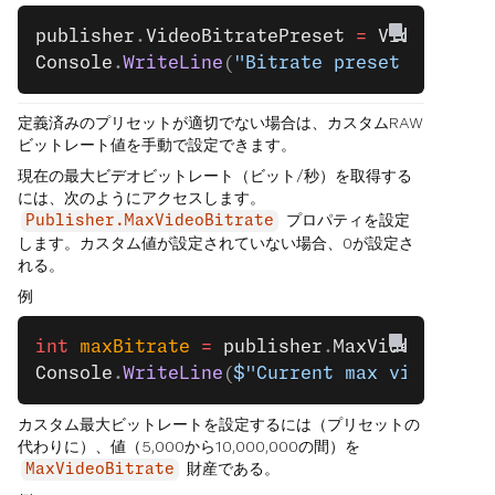
publisher
.
VideoBitratePreset
 =
 VideoBitra
Console
.
WriteLine
(
"Bitrate preset success
定義済みのプリセットが適切でない場合は、カスタムRAW
ビットレート値を手動で設定できます。
現在の最大ビデオビットレート（ビット/秒）を取得する
には、次のようにアクセスします。
プロパティを設定
Publisher.MaxVideoBitrate
します。カスタム値が設定されていない場合、0が設定さ
れる。
例
int
 maxBitrate
 =
 publisher
.
MaxVideoBitrat
Console
.
WriteLine
(
$"Current max video bit
カスタム最大ビットレートを設定するには（プリセットの
代わりに）、値（5,000から10,000,000の間）を
財産である。
MaxVideoBitrate