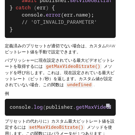
    await
 publisher.
setVideoBitratePreset
}
 catch
 (
err
) 
{
    console.
error
(err.name);
    // 'OT_INVALID_PARAMETER'
}
定義済みのプリセットが適切でない場合は、カスタムRAW
ビットレート値を手動で設定できます。
パブリッシャーに現在設定されている最大ビデオビットレ
ートを取得するには
メソ
getMaxVideoBitrate()
ッドを呼び出します。これは、現在設定されている最大ビ
ットレート（ビット/秒）を返します。カスタム値が設定
されていない場合、この関数は
.
undefined
例
console
.
log
(
publisher
.
getMaxVideoBitrate
(
プリセットの代わりに）カスタム最大ビットレート値を設
定するには
メソッドを使
setMaxVideoBitrate()
用します。この関数にはパラメータが 1 つあります：