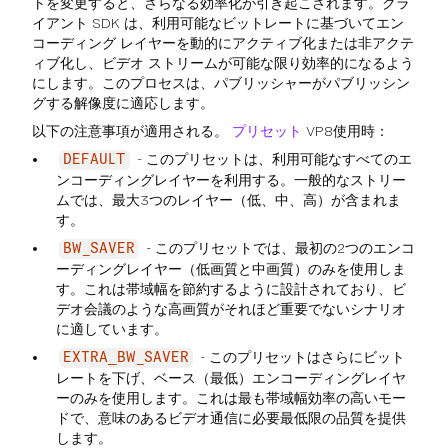
トを変更すると、さらなる効率化が引き起こされます。クラ
イアント SDK は、利用可能なビットレートに基づいてエン
コーディング レイヤーを動的にアクティブ化または非アクテ
ィブ化し、ビデオ ストリームが可能な限り効率的になるよう
にします。このプロセスは、パブリッシャーがパブリッシン
グする解像度に適応します。
以下の注意事項が適用される。
プリセット
VP8使用時：
- このプリセットは、利用可能なすべてのエ
DEFAULT
ンコーディングレイヤーを利用する。一般的なストリー
ムでは、最大3つのレイヤー（低、中、高）が含まれま
す。
- このプリセットでは、最初の2つのエンコ
BW_SAVER
ーディングレイヤー（低画質と中画質）のみを使用しま
す。これは帯域幅を節約するように設計されており、ビ
デオ会議のような高画質がそれほど重要でないシナリオ
に適しています。
- このプリセットはさらにビット
EXTRA_BW_SAVER
レートを下げ、ベース（最低）エンコーディングレイヤ
ーのみを使用します。これは最も帯域幅効率の高いモー
ドで、意味のあるビデオ通信に必要最低限の品質を提供
します。