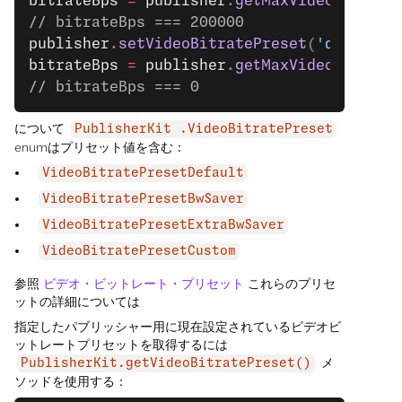
bitrateBps
 =
 publisher
.
getMaxVideoBitrate
// bitrateBps === 200000
publisher
.
setVideoBitratePreset
(
'default'
bitrateBps
 =
 publisher
.
getMaxVideoBitrate
// bitrateBps === 0
について
PublisherKit .VideoBitratePreset
enumはプリセット値を含む：
VideoBitratePresetDefault
VideoBitratePresetBwSaver
VideoBitratePresetExtraBwSaver
VideoBitratePresetCustom
参照
ビデオ・ビットレート・プリセット
これらのプリセ
ットの詳細については
指定したパブリッシャー用に現在設定されているビデオビ
ットレートプリセットを取得するには
メ
PublisherKit.getVideoBitratePreset()
ソッドを使用する：