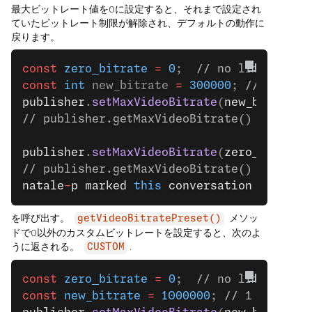
最大ビットレート値を0に設定すると、それまで設定され
ていたビットレート制限が解除され、デフォルトの動作に
戻ります。
const
 zero_bitrate
 =
 0
;  
// no limitation
const
 int
 new_bitrate 
=
 300000
; 
// 300 kb
publisher
.
setMaxVideoBitrate
(
new_bitrate
)
// publisher.getMaxVideoBitrate() === 300
publisher
.
setMaxVideoBitrate
(
zero_bitrate
// publisher.getMaxVideoBitrate() === 0
natale
-
p
 marked
 this
 conversation
 as
 reso
を呼び出す。
メソッ
getVideoBitratePreset()
ドで0以外のカスタムビットレートを設定すると、次のよ
うに返される。
.
CUSTOM
const
 zero_bitrate
 =
 0
;  
// no limitation
const
 new_bitrate
 =
 1000000
; 
// 1 mbps