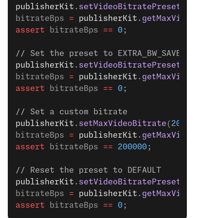
publisherKit
.
setVideoBitratePreset
(
Publis
bitrateBps 
=
 publisherKit
.
getMaxVideoBitr
assert
 bitrateBps 
==
 0
;
// Set the preset to EXTRA_BW_SAVER
publisherKit
.
setVideoBitratePreset
(
Publis
bitrateBps 
=
 publisherKit
.
getMaxVideoBitr
assert
 bitrateBps 
==
 0
;
// Set a custom bitrate
publisherKit
.
setMaxVideoBitrate
(
200000
);
bitrateBps 
=
 publisherKit
.
getMaxVideoBitr
assert
 bitrateBps 
==
 200000
;
// Reset the preset to DEFAULT
publisherKit
.
setVideoBitratePreset
(
Publis
bitrateBps 
=
 publisherKit
.
getMaxVideoBitr
assert
 bitrateBps 
==
 0
;