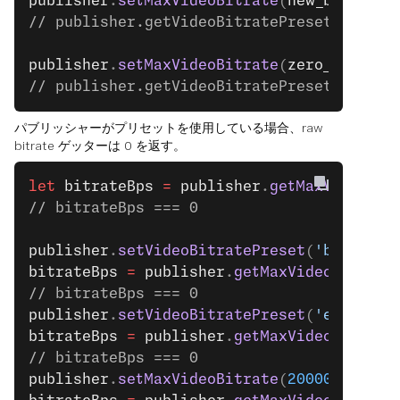
publisher
.
setMaxVideoBitrate
(
new_bitrate
)
// publisher.getVideoBitratePreset() === 
publisher
.
setMaxVideoBitrate
(
zero_bitrate
// publisher.getVideoBitratePreset() === 
パブリッシャーがプリセットを使用している場合、raw
bitrate ゲッターは 0 を返す。
let
 bitrateBps
 =
 publisher
.
getMaxVideoBit
// bitrateBps === 0
publisher
.
setVideoBitratePreset
(
'bw_saver
bitrateBps
 =
 publisher
.
getMaxVideoBitrate
// bitrateBps === 0
publisher
.
setVideoBitratePreset
(
'extra_bw
bitrateBps
 =
 publisher
.
getMaxVideoBitrate
// bitrateBps === 0
publisher
.
setMaxVideoBitrate
(
200000
);