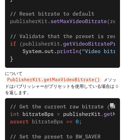
// Reset bitrate to default
publisherKit.
setMaxVideoBitrate
(zeroBitra
// Validate that the preset is reset to D
if
 (publisherKit.
getVideoBitratePreset
() 
    System.out.
println
(
"Video bitrate pre
}
について
メソッ
PublisherKit.getMaxVideoBitrate()
ドはパブリッシャーがプリセットを使用している場合は 0
を返します。
// Get the current raw bitrate (default s
int
 bitrateBps
 =
 publisherKit
.
getMaxVideo
assert
 bitrateBps 
==
 0
;
// Set the preset to BW_SAVER