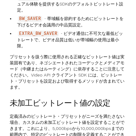
ュアル体験を提供するSDKのデフォルトビットレート設
定。
- 帯域幅を節約するためにビットレートを
BW_SAVER
下げるビデオ会議用の中品質設定。
- ビデオ通信に不可欠な最低ビッ
EXTRA_BW_SAVER
トレートで、ビデオ品質は低いが帯域幅の使用は最小
限。
プリセットを扱う際に使用される正確なビットレート値は実
装固有であり、ネゴシエートされたコーデックとメディアモ
ード（中継またはルーティング）に依存することに注意して
ください。Video API クライアント SDK には、ビットレー
ト・プリセットを設定および取得するメソッドが含まれてい
ます。
未加工ビットレート値の設定
定義済みのビットレート・プリセットがニーズを満たさない
場合、カスタムの未加工ビットレート値を設定することがで
きます。これにより、5,000bpsから10,000,000bpsまでの
範囲内で、特定のビットレートの制限を定義することができ