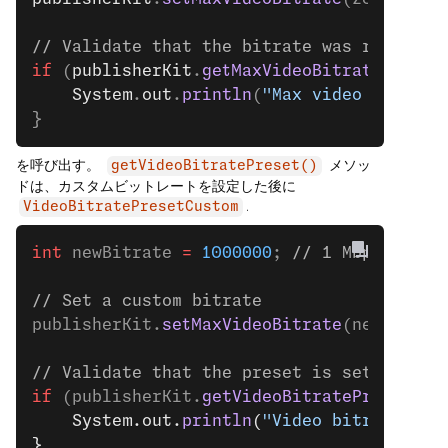
// Validate that the bitrate was reset to
if
 (
publisherKit
.
getMaxVideoBitrate
() 
==
 
    System
.
out
.
println
(
"Max video bitrate
}
を呼び出す。
メソッ
getVideoBitratePreset()
ドは、カスタムビットレートを設定した後に
.
VideoBitratePresetCustom
int
 newBitrate 
=
 1000000
;
 // 1 Mbps
// Set a custom bitrate
publisherKit.
setMaxVideoBitrate
(newBitrat
// Validate that the preset is set to CUS
if
 (publisherKit.
getVideoBitratePreset
() 
    System.out.
println
(
"Video bitrate pre
}