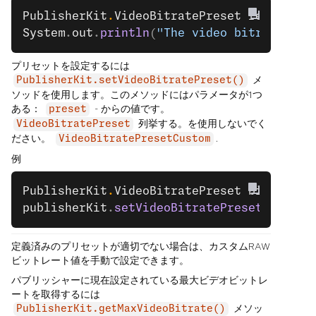
PublisherKit
.
VideoBitratePreset
 retrieved
System
.
out
.
println
(
"The video bitrate pre
プリセットを設定するには
メ
PublisherKit.setVideoBitratePreset()
ソッドを使用します。このメソッドにはパラメータが1つ
ある：
- からの値です。
preset
列挙する。を使用しないでく
VideoBitratePreset
ださい。
.
VideoBitratePresetCustom
例
PublisherKit
.
VideoBitratePreset
 bitratePr
publisherKit
.
setVideoBitratePreset
(bitrat
定義済みのプリセットが適切でない場合は、カスタムRAW
ビットレート値を手動で設定できます。
パブリッシャーに現在設定されている最大ビデオビットレ
ートを取得するには
メソッ
PublisherKit.getMaxVideoBitrate()