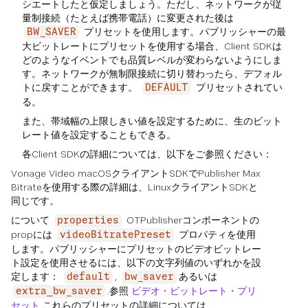
シエートしたと仮定しましょう。ただし、ネットワークが従
量制接続（たとえば携帯電話）に変更された後は
プリセットを使用します。パブリッシャーの最
BW_SAVER
大ビットレートにプリセットを使用する場合、Client SDKは
どのようなイベントでも品質レベルが変わらないようにしま
す。ネットワークが無制限接続に切り替わったら、デフォル
トに戻すことができます。
プリセットされてい
DEFAULT
る。
また、帯域幅の上限しきい値を設定するために、生のビット
レート値を設定することもできる。
各Client SDKの詳細については、以下をご参照ください：
Vonage Video macOSクライアントSDKでPublisher Max
Bitrateを使用する際の詳細は、LinuxクライアントSDKと
同じです。
について
OTPublisherコンポーネントの
properties
propには
プロパティを使用
videoBitratePreset
します。パブリッシャーにプリセットのビデオビットレー
ト設定を使用させるには、以下の文字列値のいずれかを設
定します：
,
あるいは
default
bw_saver
.参照
ビデオ・ビットレート・プリ
extra_bw_saver
セット
これらのプリセットの詳細については