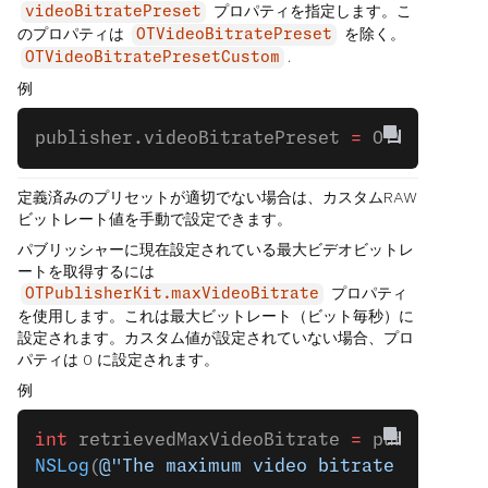
プロパティを指定します。こ
videoBitratePreset
のプロパティは
を除く。
OTVideoBitratePreset
.
OTVideoBitratePresetCustom
例
publisher.videoBitratePreset 
=
 OTVideoBit
定義済みのプリセットが適切でない場合は、カスタムRAW
ビットレート値を手動で設定できます。
パブリッシャーに現在設定されている最大ビデオビットレ
ートを取得するには
プロパティ
OTPublisherKit.maxVideoBitrate
を使用します。これは最大ビットレート（ビット毎秒）に
設定されます。カスタム値が設定されていない場合、プロ
パティは 0 に設定されます。
例
int
 retrievedMaxVideoBitrate 
=
 publisher.
NSLog
(
@"The maximum video bitrate is: 
%d
 