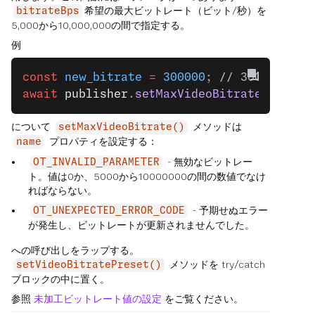
希望の最大ビットレート（ビット/秒）を
bitrateBps
5,000から10,000,000の間で指定する。
例
const
 new_bitrate
 =
 300000
; 
// 300 kbps
await
 publisher
.
setMaxVideoBitrate
(
new_bi
について
メソッドは
setMaxVideoBitrate()
プロパティを設定する：
name
- 無効なビットレー
OT_INVALID_PARAMETER
ト。値は0か、5000から10000000の間の数値でなけ
ればならない。
- 予期せぬエラー
OT_UNEXPECTED_ERROR_CODE
が発生し、ビットレートが更新されませんでした。
への呼び出しをラップする。
メソッドを try/catch
setVideoBitratePreset()
ブロックの中に置く。
参照
未加工ビットレート値の設定
をご覧ください。