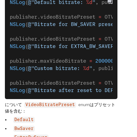
NSLog
(
@"Default bitrate: 
%d
"
, publisher.m
publisher.videoBitratePreset 
=
 OTVideoBit
NSLog
(
@"Bitrate for BW_SAVER preset: 
%d
"
,
publisher.videoBitratePreset 
=
 OTVideoBit
NSLog
(
@"Bitrate for EXTRA_BW_SAVER preset
publisher.maxVideoBitrate 
=
 200000
; 
// Se
NSLog
(
@"Custom bitrate: 
%d
"
, publisher.ma
publisher.videoBitratePreset 
=
 OTVideoBit
NSLog
(
@"Bitrate after reset to DEFAULT pr
について
enumはプリセット
VideoBitratePreset
値を含む：
Default
BwSaver