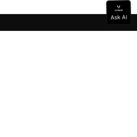
Documentation
Documentation
Vonage Business Cloud
Centre de contact Vonage
Références techniques
Documentation
SDK et outils
Communauté
Centre communautaire
L'équipe
Carrières
Bulletin d'information