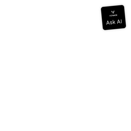
Documentation
Documentation
Vonage Business Cloud
Centre de contact Vonage
Références techniques
Documentation
SDK et outils
Communauté