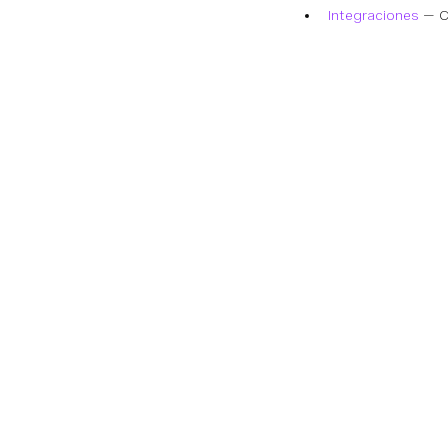
Integraciones
— Co
Documentaci
Documentació
Vonage Busine