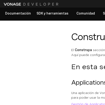
Documentación
SDK y herramientas
Comunidad
S
Ver todos los documentos
Constr
El
Construya
sección
Aquí puede configurar
En esta s
Application
Una aplicación de Vo
para poder usar la ma
Gestión de Applicati