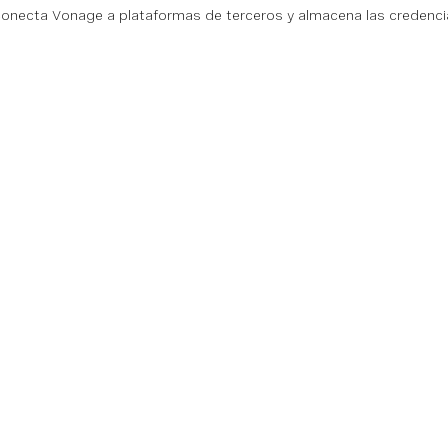
necta Vonage a plataformas de terceros y almacena las credenci
ón
Referencias técnicas
Comunidad
Ayud
n
Documentación
Centro comunitario
Base 
ss Cloud
SDK y herramientas
Equipo
Camb