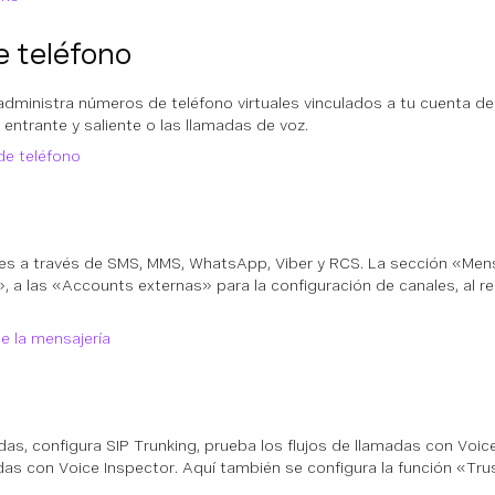
 teléfono
 administra números de teléfono virtuales vinculados a tu cuenta 
a entrante y saliente o las llamadas de voz.
de teléfono
jes a través de SMS, MMS, WhatsApp, Viber y RCS. La sección «Men
a las «Accounts externas» para la configuración de canales, al 
e la mensajería
adas, configura SIP Trunking, prueba los flujos de llamadas con Voic
madas con Voice Inspector. Aquí también se configura la función «T