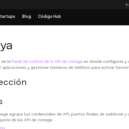
P
tartups
Blog
Código Hub
uya
 de la
Panel de control de la API de Vonage
es donde configuras y 
 aplicaciones y gestionar números de teléfono para activar funcione
ección
s
nage agrupa tus credenciales de API, puntos finales de webhook y 
yoría de las API de Vonage.
ons