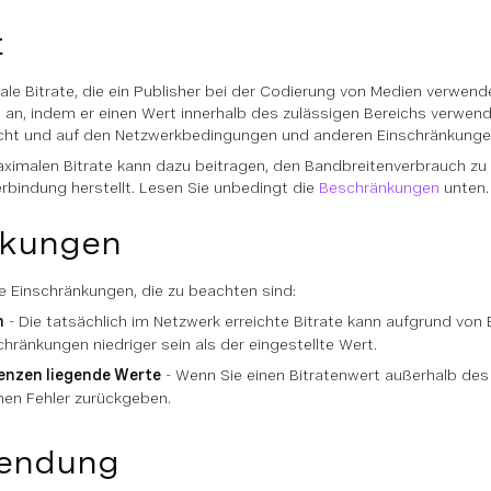
t
ale Bitrate, die ein Publisher bei der Codierung von Medien verwen
 an, indem er einen Wert innerhalb des zulässigen Bereichs verwen
icht und auf den Netzwerkbedingungen und anderen Einschränkungen
aximalen Bitrate kann dazu beitragen, den Bandbreitenverbrauch zu 
rbindung herstellt. Lesen Sie unbedingt die
Beschränkungen
unten.
nkungen
ge Einschränkungen, die zu beachten sind:
n
- Die tatsächlich im Netzwerk erreichte Bitrate kann aufgrund v
ränkungen niedriger sein als der eingestellte Wert.
enzen liegende Werte
- Wenn Sie einen Bitratenwert außerhalb des
inen Fehler zurückgeben.
wendung