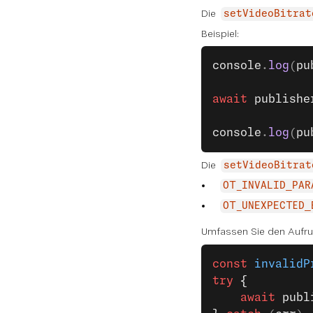
Die
setVideoBitrat
Beispiel:
console
.
log
(
pu
await
 publishe
console
.
log
(
pu
Die
setVideoBitrat
OT_INVALID_PAR
OT_UNEXPECTED_
Umfassen Sie den Aufru
const
 invalidP
try
 {
    await
 publ