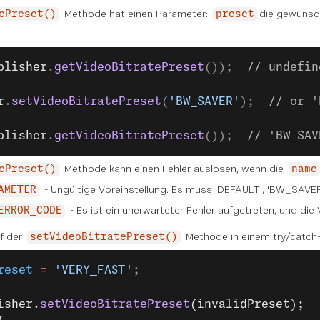
Methode hat einen Parameter:
die gewünsch
ePreset()
preset
blisher
.
getVideoBitratePreset
());  
// undefin
r
.
setVideoBitratePreset
(
'BW_SAVER'
);  
// or '
blisher
.
getVideoBitratePreset
());  
// 'BW_SAV
Methode kann einen Fehler auslösen, wenn die
ePreset()
name
- Ungültige Voreinstellung. Es muss 'DEFAULT', 'BW_SAV
AMETER
- Es ist ein unerwarteter Fehler aufgetreten, und die 
ERROR_CODE
f der
Methode in einem try/catch-B
setVideoBitratePreset()
reset
 =
 'VERY_FAST'
;
isher.
setVideoBitratePreset
(invalidPreset);