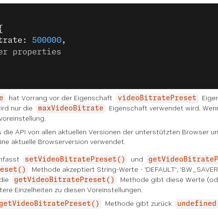
{
trate: 
500000
,
er properties
hat Vorrang vor der Eigenschaft
Eigen
e
videoBitratePreset
wird nur die
Eigenschaft verwendet wird. Wenn
maxVideoBitrate
voreinstellung.
 die API von allen aktuellen Versionen der unterstützten Browser un
eine aktuelle Browserversion verwendet.
umfasst
und
setVideoBitratePreset()
getVideoBitrate
Methode akzeptiert String-Werte - 'DEFAULT', 'BW_SAVER
eset()
 die
Methode gibt diese Werte (od
getVideoBitratePreset()
tere Einzelheiten zu diesen Voreinstellungen.
Methode gibt zurück
getVideoBitratePreset()
undefined