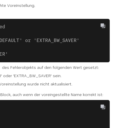
te Voreinstellung.
ed
DEFAULT' or 'EXTRA_BW_SAVER'
ER'
des Fehlerobjekts auf den folgenden Wert gesetzt:
ER' oder 'EXTRA_BW_SAVER' sein.
Voreinstellung wurde nicht aktualisiert.
lock, auch wenn der voreingestellte Name korrekt ist: