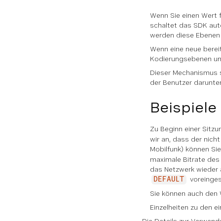
Wenn Sie einen Wert 
schaltet das SDK auto
werden diese Ebenen 
Wenn eine neue bereit
Kodierungsebenen und 
Dieser Mechanismus s
der Benutzer darunter
Beispiele
Zu Beginn einer Sitzu
wir an, dass der nic
Mobilfunk) können Si
maximale Bitrate des
das Netzwerk wieder 
voreingest
DEFAULT
Sie können auch den W
Einzelheiten zu den e