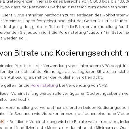
Bitratengrenzen innerhalb eines Bereichs von 5.000 bps bis 10.000
ilt, so dass der Netzwerk-Overhead zusätzlich zum gewählten Wert a
-Client-SDKs enthalten Methoden zum Festlegen des Rohbitratenwe
ur Voreinstellungen festgelegt sind, gibt der Getter 0 zurück (auße
e festgelegt ist, gibt der Getter für die Bitratenvoreinstellung "cu
wenden Sie jedoch nicht die Voreinstellung "custom" im Setter, son
 werden soll.
 von Bitrate und Kodierungsschicht mi
malen Bitrate bei der Verwendung von skalierbarem VP8 sorgt für zus
en dynamisch auf der Grundlage der verfügbaren Bitrate, um sicherz
die Auflösung an, mit der der Publisher veröffentlicht.
e gelten für die
Voreinstellung
bei Verwendung von VP8:
dieser Voreinstellung werden alle verfügbaren Codierungsebenen ve
ittel und hoch).
se Voreinstellung verwendet nur die ersten beiden Kodierungsebenen
her für Szenarien wie Videokonferenzen, bei denen eine hohe Videoqu
- Bei dieser Voreinstellung wird die Bitrate weiter reduziert, i
ER
r bandbreiteneffizienteste Modus, der das absolute Minimum an Quali