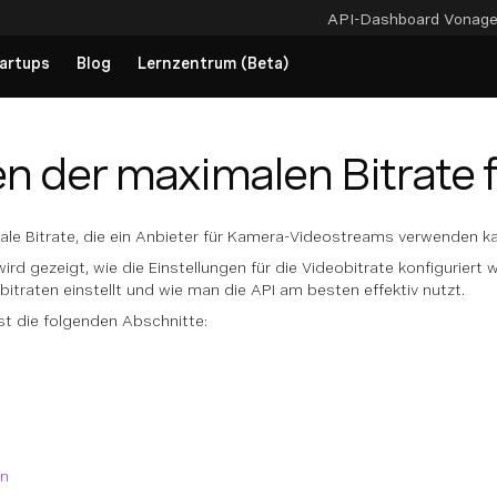
API-Dashboard
Vonag
artups
Blog
Lernzentrum (Beta)
en der maximalen Bitrate 
ale Bitrate, die ein Anbieter für Kamera-Videostreams verwenden k
rd gezeigt, wie die Einstellungen für die Videobitrate konfigurier
traten einstellt und wie man die API am besten effektiv nutzt.
 die folgenden Abschnitte:
en