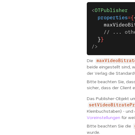
<
OTPublisher
  properties
={
    maxVideoBi
    // ... oth
  }
}
/>
Die
maxVideoBitrat
beide eingestellt sind, 
der Verlag die Standard
Bitte beachten Sie, dass
sicher, dass der Client 
Das Publisher-Objekt 
setVideoBitratePr
Kleinbuchstaben) - und
Voreinstellungen
für wei
Bitte beachten Sie die
wurde.