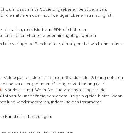
reicht, um bestimmte Codierungsebenen beizubehalten,
r die mittleren oder hochwertigen Ebenen zu niedrig ist,
zubehalten, reaktiviert das SDK die höheren
eren und hohen Ebenen wieder hinzugefügt werden.
nd die verfügbare Bandbreite optimal genutzt wird, ohne dass
lle Videoqualität bietet. In diesem Stadium der Sitzung nehmen
chsel zu einer gebührenpflichtigen Verbindung (z. B.
Voreinstellung. Wenn Sie eine Voreinstellung für die
R
itätsstufe unabhängig von jedem Ereignis gleich bleibt. Wenn
stellung wiederherstellen, indem Sie den Parameter
ie Bandbreite festzulegen.