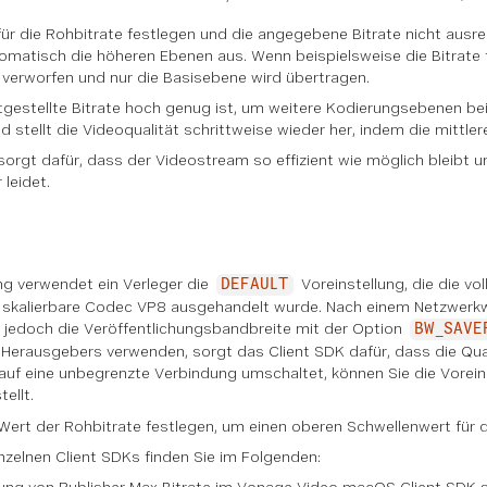
für die Rohbitrate festlegen und die angegebene Bitrate nicht aus
matisch die höheren Ebenen aus. Wenn beispielsweise die Bitrate fü
verworfen und nur die Basisebene wird übertragen.
gestellte Bitrate hoch genug ist, um weitere Kodierungsebenen bei
stellt die Videoqualität schrittweise wieder her, indem die mittl
orgt dafür, dass der Videostream so effizient wie möglich bleibt u
 leidet.
ng verwendet ein Verleger die
Voreinstellung, die die vo
DEFAULT
ht skalierbare Codec VP8 ausgehandelt wurde. Nach einem Netzwerkwe
e jedoch die Veröffentlichungsbandbreite mit der Option
BW_SAVE
 Herausgebers verwenden, sorgt das Client SDK dafür, dass die Qual
auf eine unbegrenzte Verbindung umschaltet, können Sie die Vorein
ellt.
ert der Rohbitrate festlegen, um einen oberen Schwellenwert für d
inzelnen Client SDKs finden Sie im Folgenden: