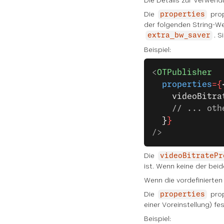
Die Details zur Verwend
Die
prop
properties
der folgenden String-We
. 
extra_bw_saver
Beispiel:
<
OTPublisher
  properties
={
    videoBitra
    // ... oth
  }
}
/>
Die
videoBitratePr
ist. Wenn keine der bei
Wenn die vordefinierten
Die
prop
properties
einer Voreinstellung) f
Beispiel: