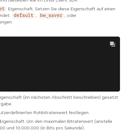
nd dieselben wie im Linux Client SDK.
Eigenschaft. Setzen Sie diese Eigenschaft auf einen
et
endet:
,
, oder
default
bw_saver
lungen.
igenschaft (im nächsten Abschnitt beschrieben) gesetzt
rgabe.
utzerdefinierten Rohbitratenwert festlegen.
Eigenschaft. Um den maximalen Bitratenwert (anstelle
000 und 10.000.000 (in Bits pro Sekunde).