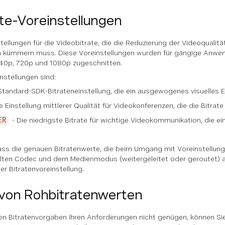
te-Voreinstellungen
stellungen für die Videobitrate, die die Reduzierung der Videoqual
n kümmern muss. Diese Voreinstellungen wurden für gängige Anwend
40p, 720p und 1080p zugeschnitten.
nstellungen sind:
Standard-SDK-Bitrateneinstellung, die ein ausgewogenes visuelles E
e Einstellung mittlerer Qualität für Videokonferenzen, die die Bitrat
- Die niedrigste Bitrate für wichtige Videokommunikation, die e
ER
dass die genauen Bitratenwerte, die beim Umgang mit Voreinstellu
ten Codec und dem Medienmodus (weitergeleitet oder geroutet) a
r Bitratenvoreinstellung.
 von Rohbitratenwerten
ten Bitratenvorgaben Ihren Anforderungen nicht genügen, können Sie