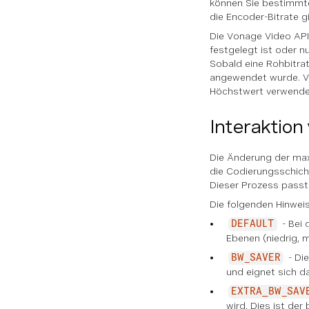
können Sie bestimmte 
die Encoder-Bitrate g
Die Vonage Video API
festgelegt ist oder n
Sobald eine Rohbitrat
angewendet wurde. Ver
Höchstwert verwendet
Interaktion
Die Änderung der maxi
die Codierungsschicht
Dieser Prozess passt 
Die folgenden Hinweis
- Bei 
DEFAULT
Ebenen (niedrig, m
- Die
BW_SAVER
und eignet sich da
EXTRA_BW_SAV
wird. Dies ist de