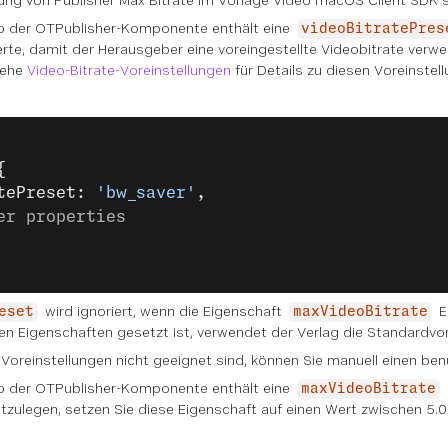
ung von Publisher Max Bitrate im Vonage Video macOS Client SDK si
 der OTPublisher-Komponente enthält eine
videoBitratePres
rte, damit der Herausgeber eine voreingestellte Videobitrate verw
Siehe
Video-Bitrate-Voreinstellungen
für Details zu diesen Voreinstel
{
tePreset: 
'bw_saver'
,
er properties
wird ignoriert, wenn die Eigenschaft
E
eset
maxVideoBitrate
den Eigenschaften gesetzt ist, verwendet der Verlag die Standardvo
 Voreinstellungen nicht geeignet sind, können Sie manuell einen ben
 der OTPublisher-Komponente enthält eine
maxVideoBitrate
estzulegen, setzen Sie diese Eigenschaft auf einen Wert zwischen 5.