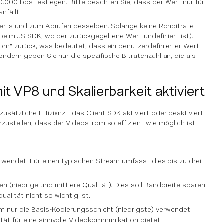
.000 bps festlegen. Bitte beachten Sie, dass der Wert nur für
nfällt.
rts und zum Abrufen desselben. Solange keine Rohbitrate
r beim JS SDK, wo der zurückgegebene Wert undefiniert ist).
stom" zurück, was bedeutet, dass ein benutzerdefinierter Wert
dern geben Sie nur die spezifische Bitratenzahl an, die als
t VP8 und Skalierbarkeit aktiviert
ätzliche Effizienz - das Client SDK aktiviert oder deaktiviert
ustellen, dass der Videostrom so effizient wie möglich ist.
rwendet. Für einen typischen Stream umfasst dies bis zu drei
 (niedrige und mittlere Qualität). Dies soll Bandbreite sparen
alität nicht so wichtig ist.
ndem nur die Basis-Kodierungsschicht (niedrigste) verwendet
tät für eine sinnvolle Videokommunikation bietet.