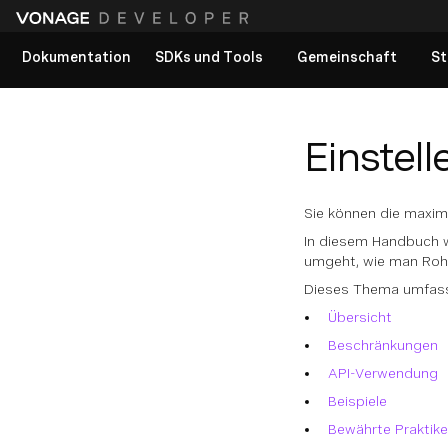
Dokumentation
SDKs und Tools
Gemeinschaft
St
Alle Dokumente anzeigen
Einstell
Sie können die maxim
In diesem Handbuch wi
umgeht, wie man Rohbi
Dieses Thema umfasst
Übersicht
Beschränkungen
API-Verwendung
Beispiele
Bewährte Praktik