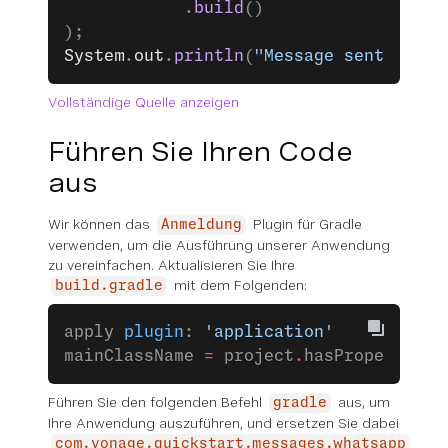
			.
build
()
);
System
.
out
.
println
(
"Message sent succe
Vollständige Quelle anzeigen
Führen Sie Ihren Code
aus
Wir können das
Plugin für Gradle
Anmeldung
verwenden, um die Ausführung unserer Anwendung
zu vereinfachen. Aktualisieren Sie Ihre
mit dem Folgenden:
build.gradle
apply 
plugin
: 
'application'
mainClassName 
=
 project
.
hasProperty(
'm
Führen Sie den folgenden Befehl
aus, um
gradle
Ihre Anwendung auszuführen, und ersetzen Sie dabei
com.vonage.quickstart.messages.whatsapp