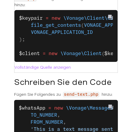
hinzu:
$keypair
 =
 new
 \Vonage\Client\Credenti
    file_get_contents
(
VONAGE_APPLICATI
    VONAGE_APPLICATION_ID
);
$client
 =
 new
 \Vonage\Client
(
$keypair
)
Vollständige Quelle anzeigen
Schreiben Sie den Code
Fügen Sie Folgendes zu
hinzu:
send-text.php
$whatsApp
 =
 new
 \Vonage\Messages\Chann
    TO_NUMBER
,
    FROM_NUMBER
,
    'This is a text message sent using