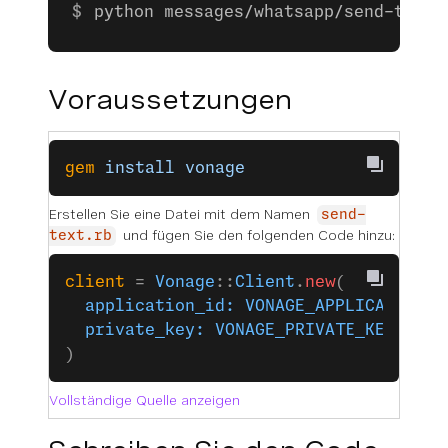
python messages/whatsapp/send-text.
Voraussetzungen
gem
 install
 vonage
Erstellen Sie eine Datei mit dem Namen
send-
und fügen Sie den folgenden Code hinzu:
text.rb
client
 = 
Vonage
::
Client
.
new
(
  application_id:
 VONAGE_APPLICATION_I
  private_key:
 VONAGE_PRIVATE_KEY
)
Vollständige Quelle anzeigen