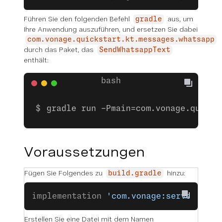
Führen Sie den folgenden Befehl
aus, um
gradle
Ihre Anwendung auszuführen, und ersetzen Sie dabei
com.vonage.quickstart.kt.messages.whatsapp
durch das Paket, das
SendWhatsappText
enthält:
gradle run -Pmain=com.vonage.quicks
Voraussetzungen
Fügen Sie Folgendes zu
hinzu:
build.gradle
implementation 
'com.vonage:server-sdk:
Erstellen Sie eine Datei mit dem Namen