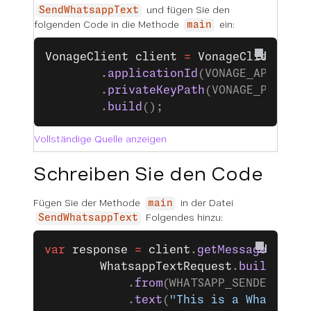
und fügen Sie den
SendWhatsappText
folgenden Code in die Methode
ein:
main
VonageClient
 client
 =
 VonageClient
.
bui
		.
applicationId
(VONAGE_APPLICAT
		.
privateKeyPath
(VONAGE_PRIVATE
		.
build
();
Vollständige Quelle anzeigen
Schreiben Sie den Code
Fügen Sie der Methode
in der Datei
main
Folgendes hinzu:
SendWhatsappText
var
 response
 =
 client
.
getMessagesClien
		WhatsappTextRequest
.
builder
()
			.
from
(WHATSAPP_SENDER_ID).
			.
text
(
"This is a WhatsApp 