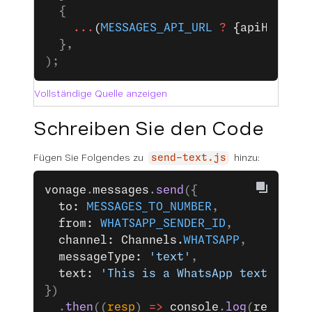
  {
    ...
(
MESSAGES_API_URL
 ?
 {apiHost: 
M
  },
);
Vollständige Quelle anzeigen
Schreiben Sie den Code
Fügen Sie Folgendes zu
hinzu:
send-text.js
vonage
.
messages
.
send
({
  to: 
MESSAGES_TO_NUMBER
,
  from: 
WHATSAPP_SENDER_ID
,
  channel: Channels.
WHATSAPP
,
  messageType: 
'text'
,
  text: 
'This is a WhatsApp text messa
})
  .
then
((
resp
) 
=>
 console
.
log
(
resp
.
mes