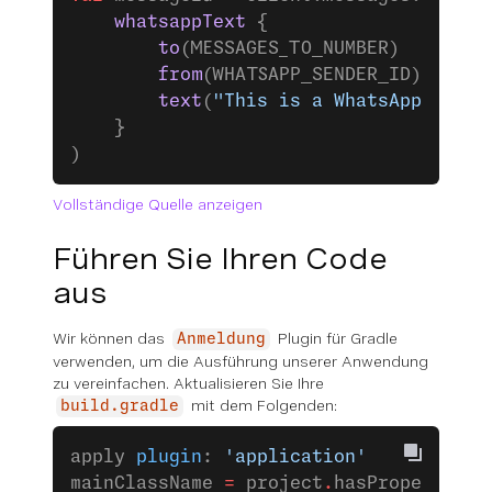
    whatsappText
 {
        to
(MESSAGES_TO_NUMBER)
        from
(WHATSAPP_SENDER_ID)
        text
(
"This is a WhatsApp text 
    }
)
Vollständige Quelle anzeigen
Führen Sie Ihren Code
aus
Wir können das
Plugin für Gradle
Anmeldung
verwenden, um die Ausführung unserer Anwendung
zu vereinfachen. Aktualisieren Sie Ihre
mit dem Folgenden:
build.gradle
apply 
plugin
: 
'application'
mainClassName 
=
 project
.
hasProperty(
'm