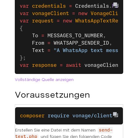
var
 credentials
 =
 Credentials
.
FromAppI
var
 vonageClient
 =
 new
 VonageClient
(
cr
var
 request
 =
 new
 WhatsAppTextRequest
{
    To
 =
 MESSAGES_TO_NUMBER
,
    From
 =
 WHATSAPP_SENDER_ID
,
    Text
 =
 "A WhatsApp text message se
};
var
 response
 =
 await
 vonageClient
.
Mess
Vollständige Quelle anzeigen
Voraussetzungen
composer
 require
 vonage/client
Erstellen Sie eine Datei mit dem Namen
send-
und fügen Sie den folgenden Code
text.php