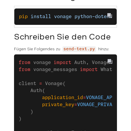
pip
 install
 vonage
 python-dotenv
Schreiben Sie den Code
Fügen Sie Folgendes zu
hinzu:
send-text.py
from
 vonage 
import
 Auth, Vonage
from
 vonage_messages 
import
 WhatsappTe
client 
=
 Vonage(
    Auth(
        application_id
=
VONAGE_APPLICAT
        private_key
=
VONAGE_PRIVATE_KEY
    )
)