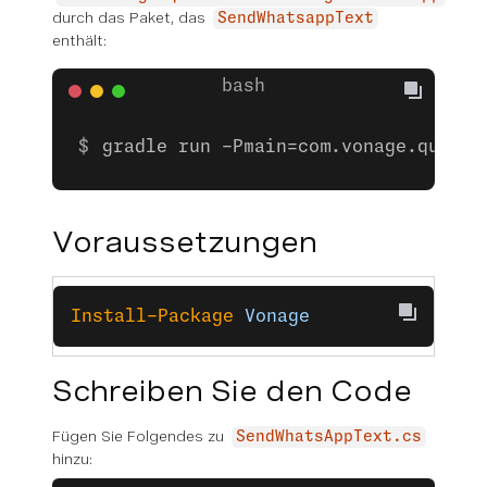
durch das Paket, das
SendWhatsappText
enthält:
gradle run -Pmain=com.vonage.quicks
Voraussetzungen
Install-Package
 Vonage
Schreiben Sie den Code
Fügen Sie Folgendes zu
SendWhatsAppText.cs
hinzu: