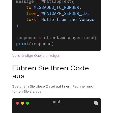
message 
=
 WhatsappText(
    to
=
MESSAGES_TO_NUMBER
,
    from_
=
WHATSAPP_SENDER_ID
,
    text
=
'Hello from the Vonage Messag
)
response 
=
 client.messages.send(messag
print
(response)
Vollständige Quelle anzeigen
Führen Sie Ihren Code
aus
Speichern Sie diese Datei auf Ihrem Rechner und
führen Sie sie aus: