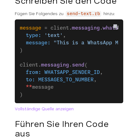
Schreiben Sie den Code
Fügen Sie Folgendes zu
hinzu:
send-text.rb
message
 = client.
messaging
.
whatsapp
(
  type:
 'text'
,
  message:
 "This is a WhatsApp Message
)
client.
messaging
.
send
(
  from:
 WHATSAPP_SENDER_ID
,
  to:
 MESSAGES_TO_NUMBER
,
  **
message
)
Vollständige Quelle anzeigen
Führen Sie Ihren Code
aus