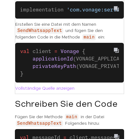
implementation 
'com.vonage:server-sdk-
Erstellen Sie eine Datei mit dem Namen
und fügen Sie den
SendWhatsappText
folgenden Code in die Methode
ein:
main
val
 client 
=
 Vonage
 {
    applicationId
(VONAGE_APPLICATION_I
    privateKeyPath
(VONAGE_PRIVATE_KEY_
}
Vollständige Quelle anzeigen
Schreiben Sie den Code
Fügen Sie der Methode
in der Datei
main
Folgendes hinzu:
SendWhatsappText
val
 messageId 
=
 client.messages.
send
(