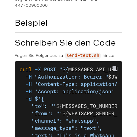
447700900000.
Beispiel
Schreiben Sie den Code
Fügen Sie Folgendes zu
hinzu:
send-text.sh
curl
 -X
 POST
 "${
MESSAGES_API_URL
}"
 \
  -H
 "Authorization: Bearer "
$JWT
\
  -H
 'Content-Type: application/json'
 
  -H
 'Accept: application/json'
 \
  -d
 $'{
    "to": "'
${
MESSAGES_TO_NUMBER
}
'",
    "from": "'
${
WHATSAPP_SENDER_ID
}
'",
    "channel": "whatsapp",
    "message_type": "text",
    "text": "This is a WhatsApp text m