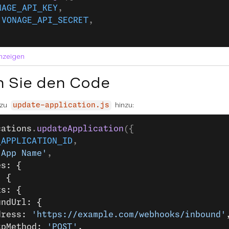
NAGE_API_KEY
,
 
VONAGE_API_SECRET
,
anzeigen
n Sie den Code
 zu
hinzu:
update-application.js
cations
.
updateApplication
({
_APPLICATION_ID
,
 App Name'
,
es: {
: {
ks: {
undUrl: {
dress: 
'https://example.com/webhooks/inbound'
tpMethod: 
'POST'
,