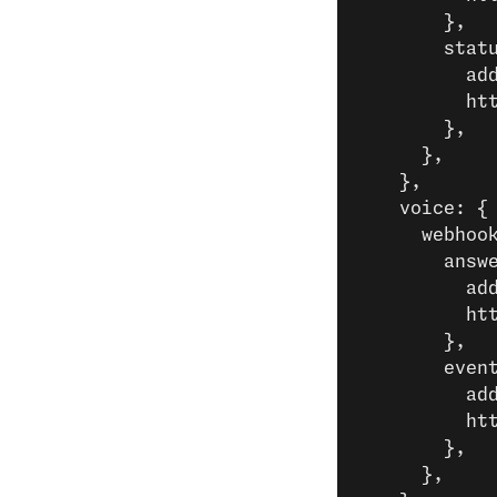
        },
        stat
          ad
          ht
        },
      },
    },
    voice: {
      webhoo
        answ
          ad
          ht
        },
        even
          ad
          ht
        },
      },