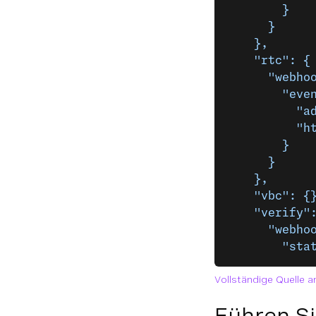
        }
      }
    },
    "rtc": {
      "webho
        "eve
          "a
          "h
        }
      }
    },
    "vbc": {
    "verify"
      "webho
        "sta
Vollständige Quelle a
Führen Si