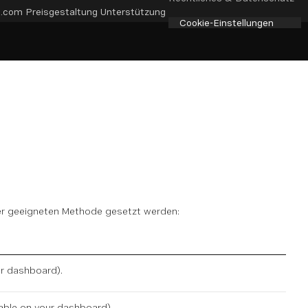
e.com
Preisgestaltung
Unterstützung
Cookie-Einstellungen
ner geeigneten Methode gesetzt werden:
r dashboard
).
lable on
your dashboard
).