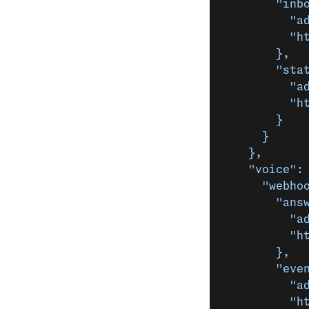
        "inb
          "a
          "h
        },
        "sta
          "a
          "h
        }
      }
    },
    "voice":
      "webho
        "ans
          "a
          "h
        },
        "eve
          "a
          "h