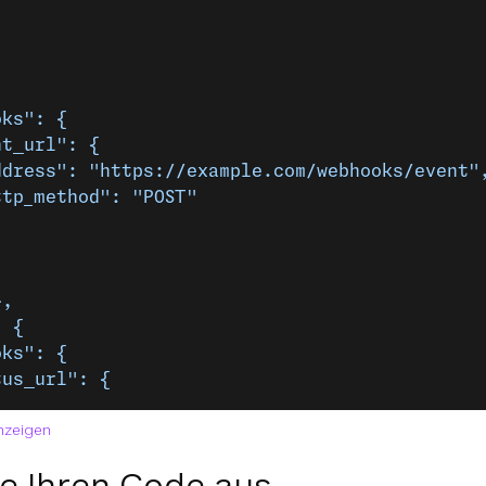
oks": {
nt_url": {
ddress": "https://example.com/webhooks/event"
ttp_method": "POST"
},
: {
oks": {
tus_url": {
nzeigen
e Ihren Code aus