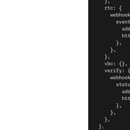
    },
    rtc: {
      webhoo
        even
          ad
          ht
        },
      },
    },
    vbc: {},
    verify: 
      webhoo
        stat
          ad
          ht
        },
      },
    },
  }
,