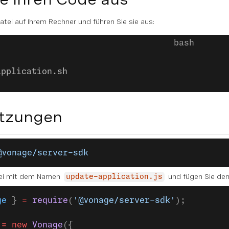
atei auf Ihrem Rechner und führen Sie sie aus:
application.sh
tzungen
@vonage/server-sdk
atei mit dem Namen
und fügen Sie den
update-application.js
ge
 } 
=
 require
(
'@vonage/server-sdk'
);
 =
 new
 Vonage
({