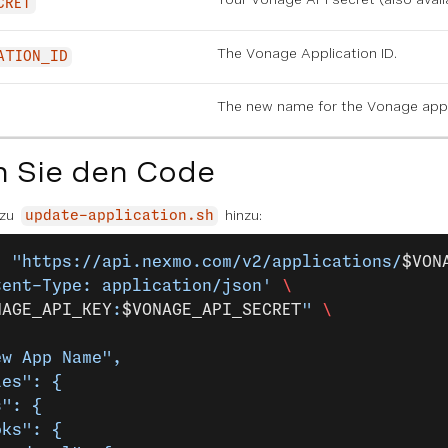
CRET
The Vonage Application ID.
ATION_ID
The new name for the Vonage appl
n Sie den Code
 zu
hinzu:
update-application.sh
"
 "https://api.nexmo.com/v2/applications/
$VON
tent-Type: application/json'
 \
NAGE_API_KEY
:
$VONAGE_API_SECRET
"
 \
ew App Name",
ies": {
s": {
oks": {