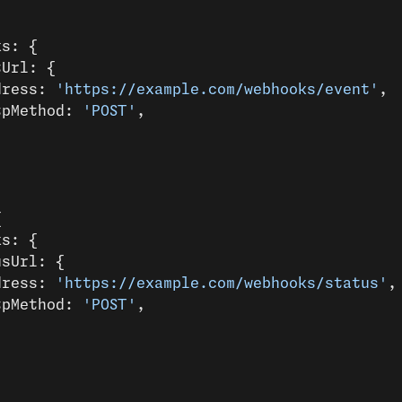
ks: {
tUrl: {
dress: 
'https://example.com/webhooks/event'
,
tpMethod: 
'POST'
,
{
ks: {
usUrl: {
dress: 
'https://example.com/webhooks/status'
,
tpMethod: 
'POST'
,