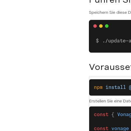
Speichern Sie diese D
./update-
Vorausse
npm
 install
 
Erstellen Sie eine D
const
 { 
Vona
const
 vonage