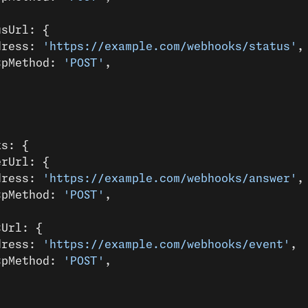
usUrl: {
dress: 
'https://example.com/webhooks/status'
,
tpMethod: 
'POST'
,
ks: {
erUrl: {
dress: 
'https://example.com/webhooks/answer'
,
tpMethod: 
'POST'
,
tUrl: {
dress: 
'https://example.com/webhooks/event'
,
tpMethod: 
'POST'
,