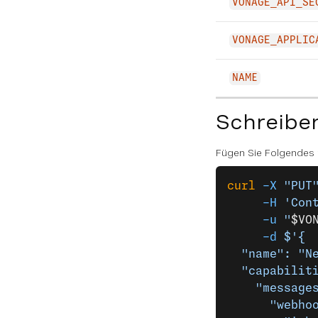
VONAGE_API_SE
VONAGE_APPLIC
NAME
Schreibe
Fügen Sie Folgendes
curl
 -X
 "PUT
     -H
 'Con
     -u
 "
$VO
     -d
 $'{
  "name": "N
  "capabilit
    "message
      "webho