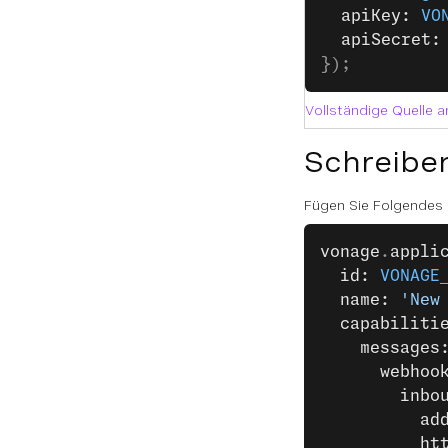
  apiKey: 
VO
  apiSecret:
});
Vollständige Quelle 
Schreibe
Fügen Sie Folgendes
vonage
.
appli
  id: 
VONAGE
  name: 
'New
  capabiliti
    messages
      webhoo
        inbo
          ad
          ht