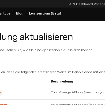
API-Dashboard
Vonag
artups
Blog
Lernzentrum (Beta)
ng aktualisieren
el sehen Sie, wie Sie eine Application aktualisieren können.
llen, dass die folgenden ersetzbaren Werte im Beispielcode mit ei
Beschreibung
Your Vonage API key (see it on
you
Y
Your Vonage API secret (also avai